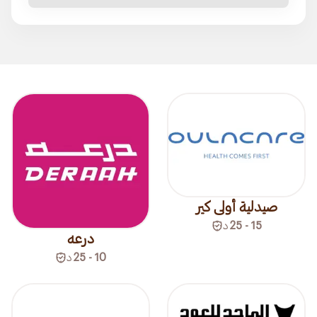
صيدلية أولى كير
15 - 25
د
درعه
10 - 25
د