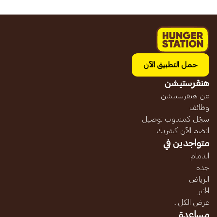
حمل التطبيق الآن
هنقرستيشن
عن هنقرستيشن
وظائف
سجّل كمندوب توصيل
انضم الآن كشريك
متواجدين في
الدمام
جده
الرياض
الخبر
عرض الكل...
مساعدة