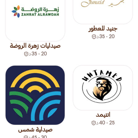
جنيد للعطور
20 - 35
د
صيدليات زهرة الروضة
20 - 35
د
انتيمد
25 - 40
د
صيدلية شمس
30 - 45
د