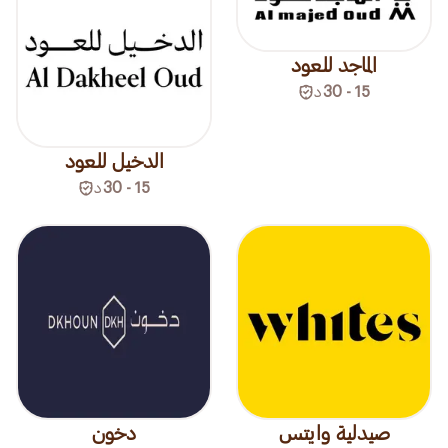
الماجد للعود
15 - 30
د
الدخيل للعود
15 - 30
د
صيدلية وايتس
دخون