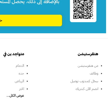
بالإضافة إلى ذلك، يحصل المست
حم
هنقرستيشن
متواجدين في
عن هنقرستيشن
الدمام
وظائف
جده
سجّل كمندوب توصيل
الرياض
انضم الآن كشريك
الخبر
عرض الكل...