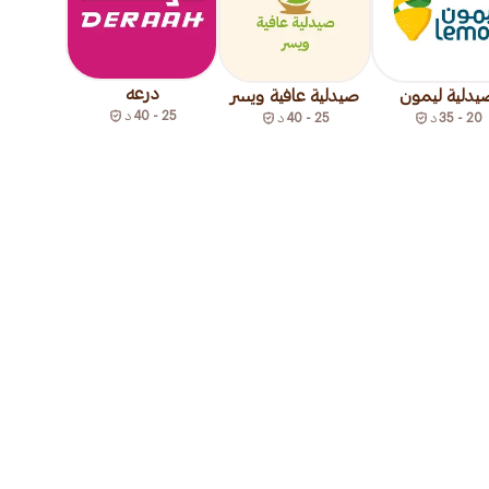
درعه
يدلية ليمون
صيدلية عافية ويسر
25 - 40
د
20 - 35
د
25 - 40
د