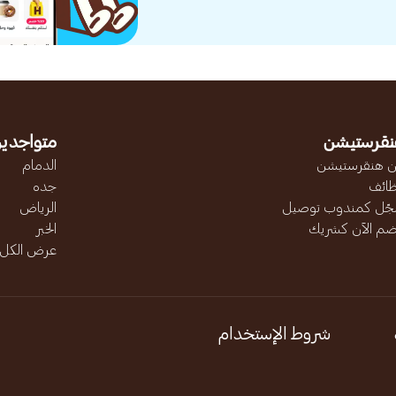
نقرستيشن
متواجدين
 هنقرستيشن
الدمام
ائف
جده
ّل كمندوب توصيل
الرياض
ضم الآن كشريك
الخبر
عرض الكل..
شروط الإستخدام