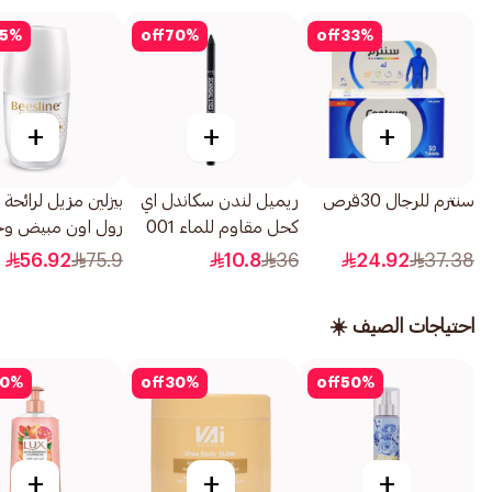
5
%
off
70
%
off
33
%
+
+
+
سنترم للرجال 30قرص
ريميل لندن سكاندل اي
بيزلين مزيل لرائحة 
كحل مقاوم للماء 001
رول اون مبيض وخ
اسود 1.3جرام
العطر 50مل
56.92
75.9
10.8
36
24.92
37.38
احتياجات الصيف ☀️
0
%
off
30
%
off
50
%
+
+
+