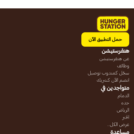
حمل التطبيق الآن
هنقرستيشن
عن هنقرستيشن
وظائف
سجّل كمندوب توصيل
انضم الآن كشريك
متواجدين في
الدمام
جده
الرياض
الخبر
عرض الكل...
مساعدة