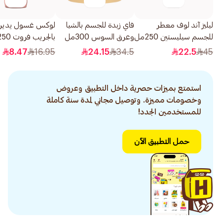
ليليز آند لوف معطر
فاي زبدة للجسم بالشيا
لوكس غسول يدين
للجسم سيليستين 250مل
وعرق السوس 300مل
بالجريب فروت 250مل
8.47
16.95
24.15
34.5
22.5
45
استمتع بميزات حصرية داخل التطبيق وعروض
وخصومات مميزة. وتوصيل مجاني لمدة سنة كاملة
للمستخدمين الجدد!
حمل التطبيق الآن