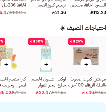
للبشرة الجافة بحمض
ترميم كنوز العسل
الجافة 236مل
الهيالورونيك 340جرام
400مل
6.47
109.25
21.36
113.23
احتياجات الصيف ☀️
0
%
off
50
%
off
25
%
+
+
+
بيوتنتتي كيوت صابونة
لوكس غسول الجسم
كيرا مقشر الجس
بالنيلة الزرقاء 100جرام
بملح البحر الفوار
ليمون وجريب ف
400مل
200جرام
36.02
72.05
22.47
44.95
7.46
9.95