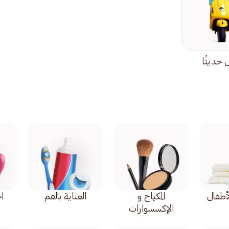
حديثًا
أطفال
المكياج و
العناية بالفم
اح
الإكسسوارات