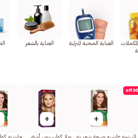
المكملات
العناية الصحية المنزلية
العناية بالشعر
ال
ة
off
3
+
+
للبشرة
غارنييه صبغة شعر بني
ويلا كوليستون أشقر
جارنييه كول