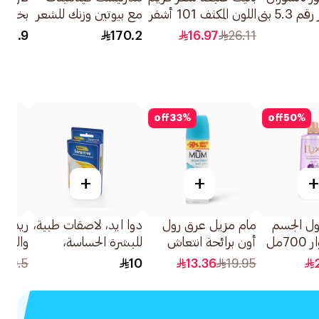
صبغة شعر رقم 5.3 بني
اللون المكثف 101 أشقر
مع بيوتين وزنك للشعر
بخاخ ر
فضي 1عبوة
والبشرة 60قطعة
الشمس
101.9
170.2
16.97
26.11
لجميع 
75مل
off
33
%
off
50
%
+
+
+
ل الجسم
مام مزيل عرق رول
دوا ايد، لاصقات طبية،
ريديا
7مل
أون برائحة انتعاش
للبشرة الحساسة،
والشعر
المحيط 50مل
متنوعة - 20قطعة
والخيزران 
49.5
10
13.36
19.95