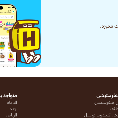
 مميزة.
نقرستيشن
متواجدين
 هنقرستيشن
الدمام
ائف
جده
ّل كمندوب توصيل
الرياض