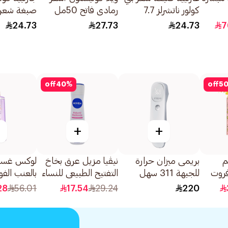
كولور ناتشرلز 7.7
رمادي فاتح 50مل
1كبسولة
فاتح ذهبي 1قطعة
24.73
27.73
24.73
7
off
40
%
off
5
+
+
م
بريمى ميزان حرارة
نيڤيا مزيل عرق بخاخ
لوكس غسو
روت
للجبهة 311 سهل
التفتيح الطبيعي للنساء
بالعنب الفوار 00
الاستخدام 1قطعة
150مل
28
56.01
17.54
29.24
220