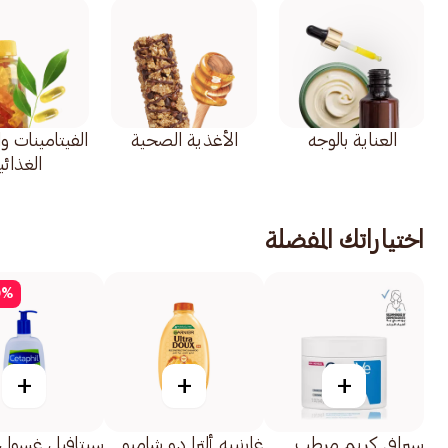
العناية بالوجه
الأغذية الصحية
الفيتامينات و
الغذائي
اختياراتك المفضلة
0
%
+
+
+
سيرافي كريم مرطب
غارنييه ألترا دو شامبو
سيتافيل غسول 