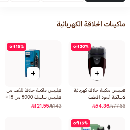
ماكينات الحلاقة الكهربائية
off
15
%
off
30
%
+
+
فيليبس ماكينة حلاقة كهربائية
فيليبس ماكينة حلاقة للأنف من
لاسلكية أسود 1قطعة
فيليبس سلسلة 5000 من 15 ×
3 × 3 سم NT5650/16 0.2كيلو
121.55
143
54.36
77.66
off
15
%