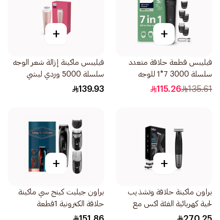
+
+
فيليبس قطعة حلاقة متعدد
فيليبس ماكينة إزالة شعر الوجه
سلسلة 3000 7*1 للوجه
سلسلة 5000 وردي ليشي
والشعر 1قطعة
BRR454 00 1علبة
139.93
115.26
135.61
+
+
براون ماكينة حلاقة وتشذيب
براون جيليت كينج سي ماكينة
لحية كهربائية الفئة اكس مع
حلاقة الكترونية 1قطعة
5ملحقات أسود 1قطعة
151.86
270.25