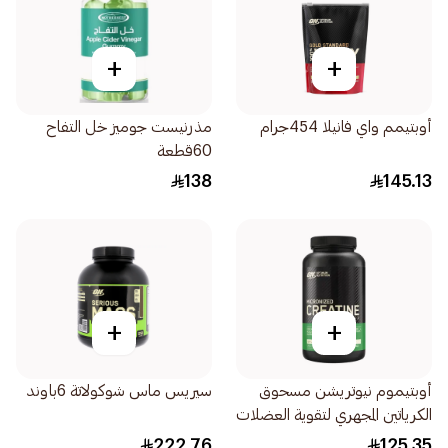
+
+
أوبتيمم واي فانيلا 454جرام
مذرنيست جوميز خل التفاح
60قطعة
138
145.13
+
+
أوبتيموم نيوتريشن مسحوق
سيريس ماس شوكولاتة 6باوند
الكرياتين المجهري لتقوية العضلات
300جرام
222.76
125.35