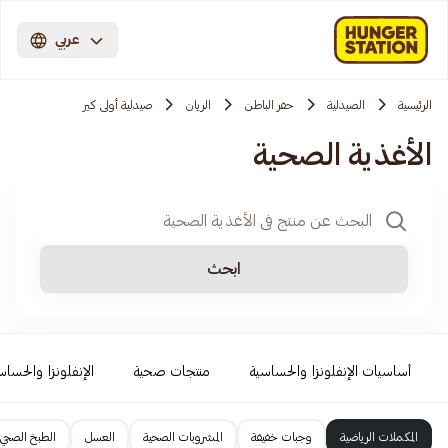
عربي
الرئيسية
الصيدلية
حفر الباطن
الريان
صيدلية أولى كير
الأغذية الصحية
ابحث
أساسيات الإنفلونزا والحساسية
منتجات صحية
الإنفلونزا والحساس
المكملات الرياضية
وجبات خفيفة
المشروبات الصحية
العسل
الطبخ الصحي