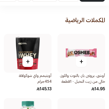
المكملات الرياضية
+
+
أوشى، بروتين بار، بالتوت واللوز،
أوبتيمم واي شوكولاتة
خالي من زيت النخيل - 1قطعة
454جرام
145.13
14.95