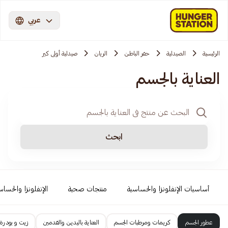
عربي
الرئيسية
الصيدلية
حفر الباطن
الريان
صيدلية أولى كير
العناية بالجسم
ابحث
أساسيات الإنفلونزا والحساسية
منتجات صحية
الإنفلونزا والحساس
عطور الجسم
كريمات ومرطبات الجسم
العناية باليدين والقدمين
زيت و بودرة