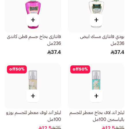
+
+
بودي فانتازى مسك ابيض
فانتازى بخاخ جسم قطن كاندى
236مل
236مل
37.4
37.4
off
50
%
off
50
%
+
+
ليليز آند لاف بخاخ معطر للجسم
ليليز آند لوف معطر للجسم يوزو
بالياسمين 100مل
100مل
12.5
25
12.5
25