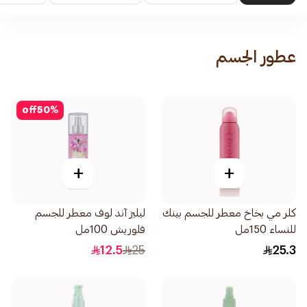
عطور الجسم
off
50
%
+
+
كلر مي بخاخ معطر للجسم بينك
ليليز آند لوف معطر للجسم
للنساء 150مل
فلوريش 100مل
12.5
25
25.3