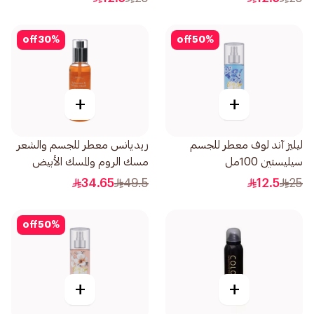
off
30
%
off
50
%
+
+
ليليز آند لوف معطر للجسم
ريديانس معطر للجسم والشعر
سيليستين 100مل
مسك الروم والمسك الأبيض
150مل
34.65
49.5
12.5
25
off
50
%
+
+