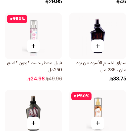
29.95
46
off
50
%
+
+
سبراي الجسم الأسود من بود
فييل معطر جسم كوتون كاندي
مان ، 236 مل
250مل
24.98
49.96
33.75
off
50
%
+
+