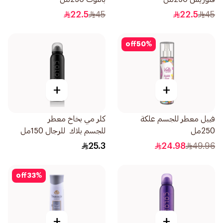
22.5
45
22.5
45
off
50
%
+
+
فييل معطر للجسم علكة
كلر مي بخاخ معطر
250مل
للجسم بلاك للرجال 150مل
25.3
24.98
49.96
off
33
%
+
+