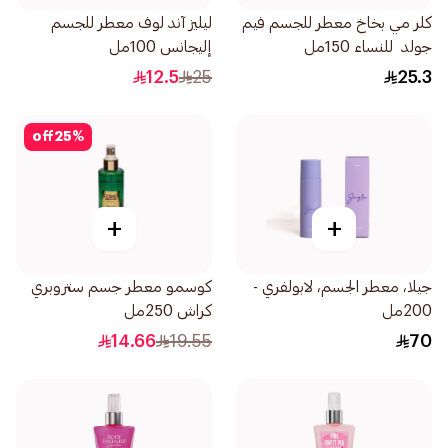
كلر مي بخاخ معطر للجسم فيم
ليليز آند لوف معطر للجسم
جولد للنساء 150مل
إليجانس 100مل
12.5
25
25.3
off
25
%
+
+
جيلا، معطر الجسم، لابولفري -
كوسمو معطر جسم ستروبري
200مل
كراش 250مل
14.66
19.55
70