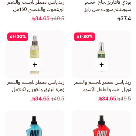
بودي فانتازيز بخاخ الجسم
ريديانس معطر للجسم والشعر
سيجنتشر سويت صن رايز
البرغموت والبنفسج 150مل
236مل
34.65
49.5
37.4
off
30
%
off
30
%
+
+
ريديانس معطر للجسم والشعر
ريديانس معطر للجسم والشعر
نجيل الهند والفلفل الأسود
زهرة الزنبق والخيزران 150مل
150مل
34.65
49.5
34.65
49.5