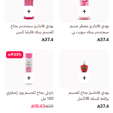
+
+
بودي فانتازيز معطر جسم
بودي فانتازيز سيجنتشر بخاخ
سيجنتشر بينك سويت بي
للجسم بينك فانيليا كيس
236مل
236مل
37.4
37.4
off
33
%
+
+
بودي فانتاسيز بخاخ للجسم
ياردلي بخاخ للجسم ورد إنجليزي
برائحة المسك 236مل
150 مل
19.43
29
37.4