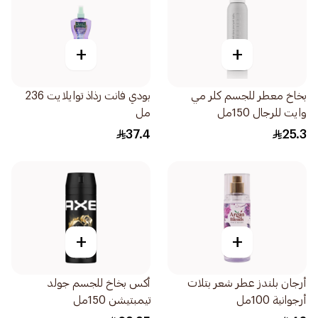
+
+
بخاخ معطر للجسم كلر مي
بودي فانت رذاذ توايلايت 236
وايت للرجال 150مل
مل
37.4
25.3
+
+
أرجان بلندز عطر شعر بتلات
أكس بخاخ للجسم جولد
أرجوانية 100مل
تيمبتيشن 150مل