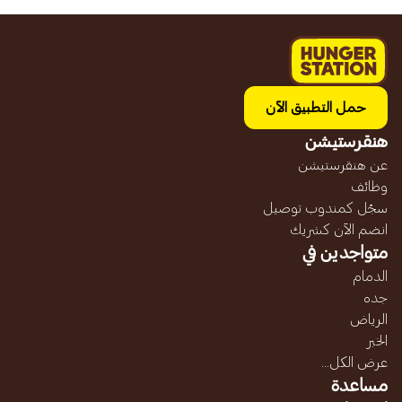
حمل التطبيق الآن
هنقرستيشن
عن هنقرستيشن
وظائف
سجّل كمندوب توصيل
انضم الآن كشريك
متواجدين في
الدمام
جده
الرياض
الخبر
عرض الكل...
مساعدة