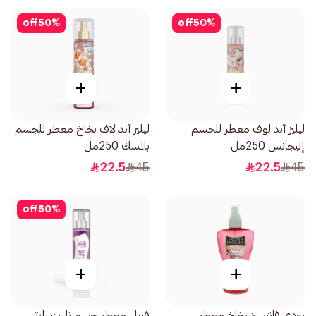
off
50
%
off
50
%
+
+
ليليز آند لوف معطر للجسم
ليليز آند لاف بخاخ معطر للجسم
إليجانس 250مل
بالمسك 250مل
22.5
45
22.5
45
off
50
%
+
+
بودي فانتسيز بخاخ معطر
فييل معطر جسم نايت بارتي