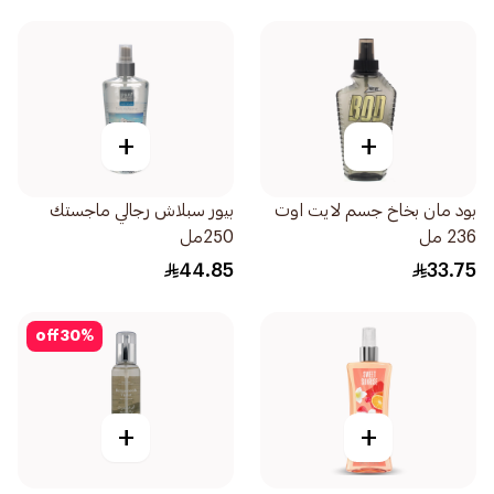
+
+
بود مان بخاخ جسم لايت اوت
بيور سبلاش رجالي ماجستك
236 مل
250مل
44.85
33.75
off
30
%
+
+