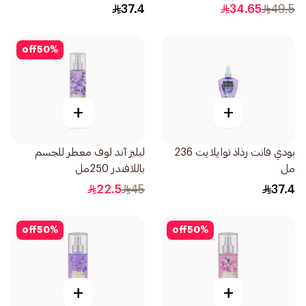
37.4
34.65
49.5
off
50
%
+
+
بودي فانت رذاذ توايلايت 236
ليليز آند لوف معطر للجسم
مل
باللافندر 250مل
22.5
45
37.4
off
50
%
off
50
%
+
+