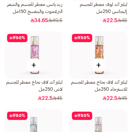
ليليز آند لوف معطر للجسم
ريديانس معطر للجسم والشعر
إليجانس 250مل
البرغموت والبنفسج 150مل
34.65
49.5
22.5
45
off
50
%
off
50
%
+
+
ليليز آند لاف بخاخ معطر للجسم
ليليز آند لاف بخاخ معطر للجسم
للاسترخاء 250مل
لاش 250مل
22.5
45
22.5
45
off
50
%
off
50
%