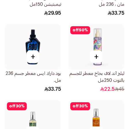
مان ، 236 مل
تيمبتيشن 150مل
29.95
33.75
off
50
%
+
+
ليليز آند لاف بخاخ معطر للجسم
بود دارك ايس معطر جسم 236
بالتوت 250مل
مل.
33.75
22.5
45
off
30
%
off
30
%