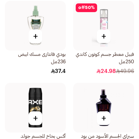
off
50
%
+
+
فييل معطر جسم كوتون كاندي
بودي فانتازى مسك ابيض
250مل
236مل
37.4
24.98
49.96
+
+
سبراي الجسم الأسود من بود
أكس بخاخ للجسم جولد