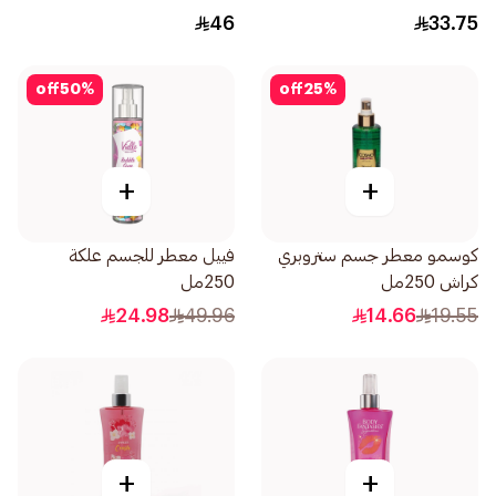
46
33.75
off
50
%
off
25
%
+
+
كوسمو معطر جسم ستروبري
فييل معطر للجسم علكة
كراش 250مل
250مل
24.98
49.96
14.66
19.55
+
+