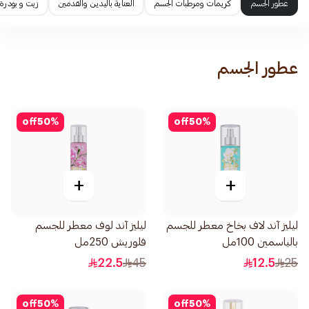
عطور الجسم
كريمات ومرطبات الجسم
العناية باليدين والقدمين
زيت و بودرة
عطور الجسم
off
50
%
off
50
%
+
+
ليليز آند لاف بخاخ معطر للجسم
ليليز آند لوف معطر للجسم
بالياسمين 100مل
فلوريش 250مل
22.5
45
12.5
25
off
50
%
off
50
%