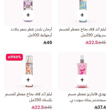
+
+
ليليز آند لاف بخاخ معطر للجسم
أرجان بلندز عطر شعر بتلات
سريولين 250مل
أرجوانية 100مل
46
22.5
45
off
50
%
+
+
بودي فانتازيز معطر جسم
ليليز آند لاف بخاخ معطر للجسم
سيجنتشر بينك سويت بي
بالمسك 250مل
236مل
22.5
45
37.4