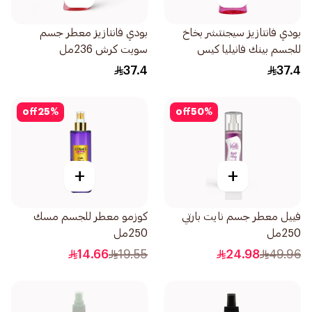
بودي فانتازيز سيجنتشر بخاخ
بودي فانتازيز معطر جسم
للجسم بينك فانيليا كيس
سويت كرش 236مل
236مل
37.4
37.4
off
25
%
off
50
%
+
+
فييل معطر جسم نايت بارتي
كوزمو معطر للجسم مسك
250مل
250مل
14.66
19.55
24.98
49.96