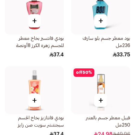
+
+
بود معطر جسم بلو سارف
بودي فانتسيز بخاخ معطر
236مل
للجسم زهرة الكرز 8أونصة
37.4
33.75
off
50
%
+
+
فييل معطر جسم بالعنبر
بودي فانتازيز بخاخ الجسم
250مل
سيجنتشر سويت صن رايز
236مل
37.4
24.98
49.96