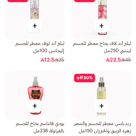
+
+
ليليز آند لاف بخاخ معطر للجسم
ليليز آند لوف معطر للجسم
ليتشي 250مل
إليجانس 100مل
12.5
25
22.5
45
off
30
%
+
+
ريديانس معطر للجسم والشعر
بودي فانتاسيز بخاخ للجسم
زهرة الزنبق والخيزران 150مل
بالفراولة 236مل