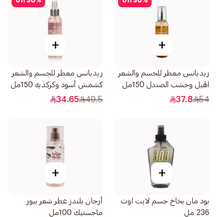
off
30
%
off
30
%
+
+
ريديانس معطر للجسم والشعر
ريديانس معطر للجسم والشعر
الهيل وخشب الصندل 150مل
كشمش أسود وكركديه 150مل
34.65
49.5
37.8
54
+
+
بود مان بخاخ جسم لايت اوت
أرجان بلندز عطر شعر بيور
236 مل
ماجستيك 100مل