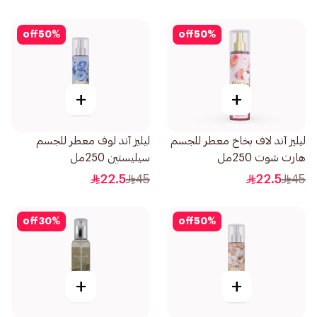
off
50
%
off
50
%
+
+
ليليز آند لاف بخاخ معطر للجسم
ليليز آند لوف معطر للجسم
هارت شوت 250مل
سيليستين 250مل
22.5
45
22.5
45
off
30
%
off
50
%
+
+