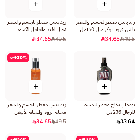
+
+
ريديانس معطر للجسم والشعر
ريديانس معطر للجسم والشعر
باشن فروت وكراميل 150مل
نجيل الهند والفلفل الأسود
150مل
34.65
49.5
34.65
49.5
off
30
%
+
+
بودمان بخاخ معطر للجسم
ريديانس معطر للجسم والشعر
للرجال 236مل
مسك الروم والمسك الأبيض
150مل
34.65
49.5
33.64