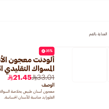
العناية بالفم
35
%
ألودنت معجون الأس
المسواك التقليدي الأصي
21.45
33.01
الوصف
معجون أسنان طبيعي بخلاصة السواك وا
الفلورايد مناسبة للأسنان الحساسة.