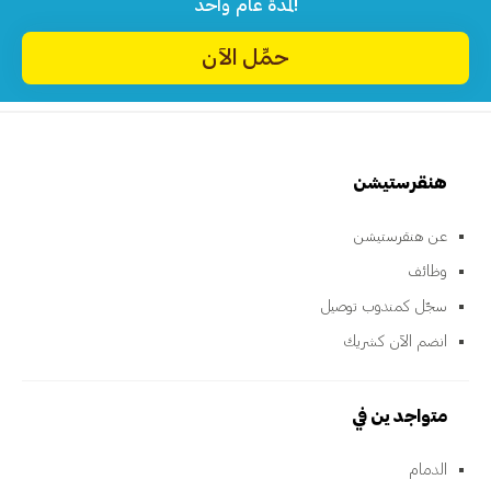
لمدة عام واحد!
حمِّل الآن
هنقرستيشن
عن هنقرستيشن
وظائف
سجّل كمندوب توصيل
انضم الآن كشريك
متواجدين في
الدمام