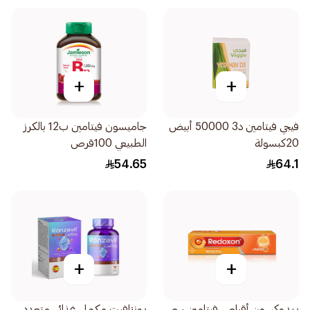
+
+
فيجي فيتامين د3 50000 أبيض
جاميسون فيتامين ب12 بالكرز
20كبسولة
الطبيعي 100قرص
54.65
64.1
+
+
ريدوكسون أقراص فيتامين سي
رونزافيت مكمل غذائي متعدد