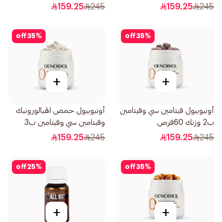
30كبسولة
159.25
245
159.25
245
off
35
%
off
35
%
+
+
أونيوبيول فيتامين سي وفيتامين
أونيوبيول حمض الهيالورونيك
ب2 وزنك 60قرص
وفيتامين سي وفيتامين ب3
وزنك 30كبسولة
159.25
245
159.25
245
off
25
%
off
35
%
+
+