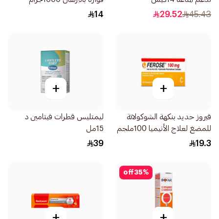
14
29.52
45.43
+
+
فيروز حديد بنكهة الشوكولاتة
ليمتليس قطرات فيتامين د
للمضغ لعلاج الأنيميا 100ملجم
15مل
30قرص
39
19.3
off
35
%
+
+