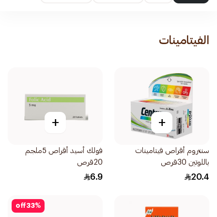
الفيتامينات
+
+
سنتروم أقراص فيتامينات
فولك أسيد أقراص 5ملجم
باللوتين 30قرص
20قرص
6.9
20.4
off
33
%