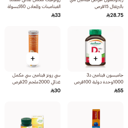
بالبرتقال 15قرص
الفيتامينات والمعادن 60كبسولة
33
28.75
+
+
جاميسون فيتامين د3
سي رونز فيتامين سي مكمل
1000وحدة دولية 100قرص
غذائي 2000ملجم 20قرص
30
55