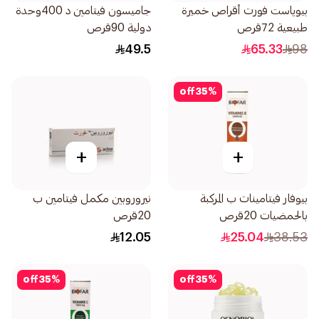
بيوياست فورت أقراص خميرة
جاميسون فيتامين د 400وحدة
طبيعية 72قرص
دولية 90قرص
49.5
65.33
98
off
35
%
+
+
بيوفار فيتامينات ب المركبة
نيروروبين مكمل فيتامين ب
بالحمضيات 20قرص
20قرص
12.05
25.04
38.53
off
35
%
off
35
%