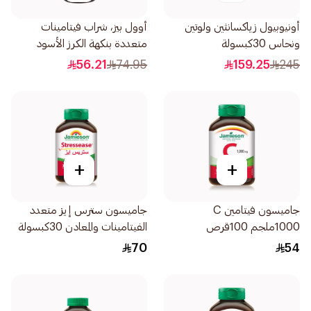
أونيوبيول زياكسانثين ولوتين
أوول بيز، شراب فيتامينات
ونحاس 30كبسولة
متعددة بنكهة الكرز الأسود
10مل
56.21
74.95
159.25
245
+
+
جاميسون فيتامين C
جاميسون سترس إيز متعدد
1000ملجم 100قرص
الفيتامينات والمعادن 30كبسولة
70
54