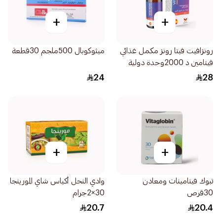
+
+
رونزافيت فيتا رونز مكمل غذائي
ميثوكوبال 500ملجم 30قطعة
فيتامين د 2000وحدة دولية
10مل
24
28
+
+
تبوك فيتامينات ومعادن
وادي النحل أكياس شاي المورينجا
30قرص
30×2جرام
20.7
20.4