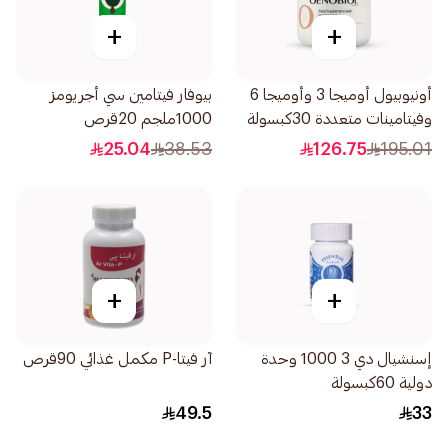
+
+
أونيوبيول أوميجا 3 وأوميجا 6
بيوفار فيتامين سي أجريومز
وفيتامينات متعددة 30كبسولة
1000ملجم 20قرص
25.04
38.53
126.75
195.01
+
+
إسنشيال دي 3 1000 وحدة
آر فيتا-P مكمل غذائي 90قرص
دولية 60كبسولة
49.5
33