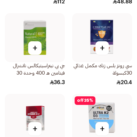
112
48.88
+
+
سي رونز بلس زنك مكمل غذائي
جي بي نيتراسيتيكالس ناتشرال
30كبسولة
فيتامين هـ 400 وحدة 30
كبسولة
36.3
20.4
off
35
%
+
+