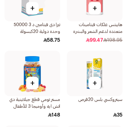
+
+
هابيتس علكات فيتامينات
تيرا دى فيتامين د 3 50000
متعددة لدعم الشعر والبشرة
وحدة دولية 20كبسولة
والأظافر 60قطعة
58.75
99.47
198.95
+
+
سيتروكسي بلس 20قرص
مستر تومي قطع جيلاتينية دي
اتش ايه وأوميجا 3 للأطفال
60قطعة
148
35