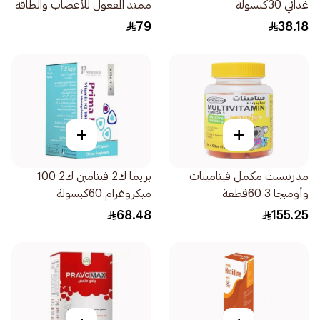
غذائي 30كبسولة
ممتد المفعول للأعصاب والطاقة
30كبسولة
79
38.18
+
+
مذرنيست مكمل فيتامينات
بريما ك2 فيتامين ك2 100
وأوميجا 3 60قطعة
ميكروغرام 60كبسولة
68.48
155.25