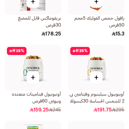
+
+
رافول حمض الفوليك 5مجم
بريفوماكس قابل للمضغ
50قرص
30قرص
178.25
15.3
off
35
%
off
35
%
+
+
أوينوبيول سيلينيوم وفيتامين بي
أونيوبيول فيتامينات متعددة
2 للشمس الحساسة 30كبسولة
وبيوتين 60قرص
159.25
245
191.75
295