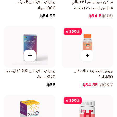
سيفن سيز اوميجا ٣+مالتي
رونزافيت فيتامينB مركب
فيتامين للسيدات 1قطعة
100كبسولة
54.99
54.5
109
off
50
%
+
+
جوميز قيتامينات للاطفال
رونزافيت فيتامينD 1000وحدة
60قطعة
120كبسولة
66
54.35
108.7
off
50
%