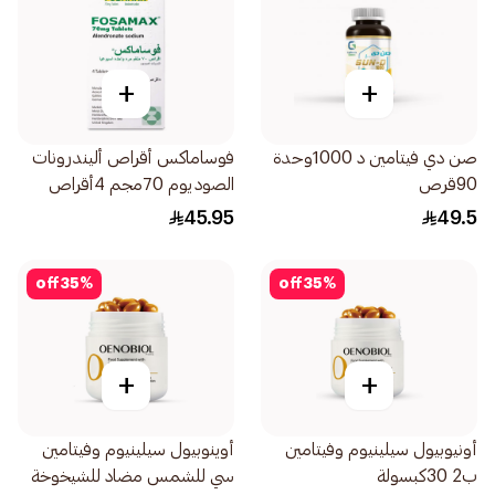
+
+
صن دي فيتامين د 1000وحدة
فوساماكس أقراص أليندرونات
90قرص
الصوديوم 70مجم 4أقراص
45.95
49.5
off
35
%
off
35
%
+
+
أونيوبيول سيلينيوم وفيتامين
أوينوبيول سيلينيوم وفيتامين
ب2 30كبسولة
سي للشمس مضاد للشيخوخة