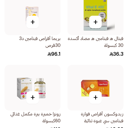
+
+
فيتال هـ فيتامين هـ مضاد أكسدة
بريما أقراص فيتامين د3
30 كبسولة
30قرص
96.1
36.3
+
+
ريدوكسون أقراص فوارة
رونزا خميرة بيرة مكمل غذائي
فيتامين سي عبوة ثنائية
60كبسولة
2×15قرص