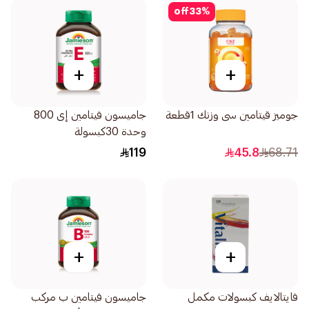
off
33
%
+
+
جوميز قيتامين سى وزنك 1قطعة
جاميسون فيتامين إى 800
وحدة 30كبسولة
119
45.8
68.71
+
+
فايتالايف كبسولات مكمل
جاميسون فيتامين ب مركب