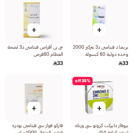
+
+
بريما د فيتامين د3 بتركيز 2000
جى بى أقراص فيتامين د3 لصحة
وحدة دولية 60 كبسولة
العظام 60قرص
33
33
off
35
%
+
+
بيوفار دايركت كرونو سي وزنك
فاركو فوار سي فيتامين بودرة
لدعم المناعة 14كيس
فوارة بالبرتقال 1000جرام