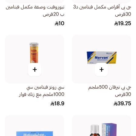
جى بى أقراص مكمل فيتامين د3
نيوروفيت وصفة مكمل فيتامين
30قرص
ب 20قرص
10
19.25
+
+
جي بي نيرفان 500ملجم
سي رونز فيتامين سي
30قرص
1000ملجم مع زنك فوار
20قرص
18.9
39.75