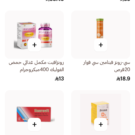
+
+
سي-رونز فيتامين سي فوار
رونزافيت مكمل غذائي حمض
20قرص
الفوليك 400ميكروجرام
60كبسولة
13
18.9
+
+