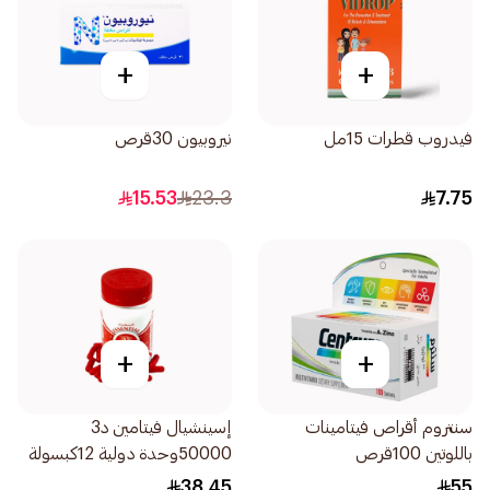
+
+
فيدروب قطرات 15مل
نيروبيون 30قرص
15.53
23.3
7.75
+
+
سنتروم أقراص فيتامينات
إسينشيال فيتامين د3
باللوتين 100قرص
50000وحدة دولية 12كبسولة
38.45
55