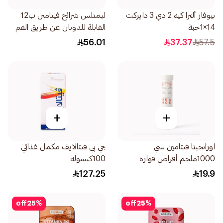
بيوفار ألترا كيه 2 دي 3 دايركت
ليمتلس شرائح فيتامين ب12
14×1حبة
القابلة للذوبان عن طريق الفم
56.01
37.37
57.5
+
+
اورانجيتا فيتامين سي
جي بي فيتالايف مكمل غذائي
1000ملجم أقراص فوارة
100كبسولة
20قرص
127.25
19.9
off
25
%
off
25
%