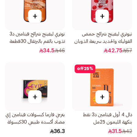
+
+
نيوتري ليفينج شرائح حمض
نوتري ليفينج شرائح فيتامين د3
الفوليك والحديد سريعة الذوبان
تذوب بالفم بالبرتقال 30قطعة
بالفم 30قطعة
34.5
46
42.75
57
off
25
%
+
+
دال 4 أول فيتامين د3 نقط
بترجي فارما كبسولات فيتامين إي
بنكهة الليمون 25مل
مضاد أكسدة طبيعي 30كبسولة
36.3
31.5
42