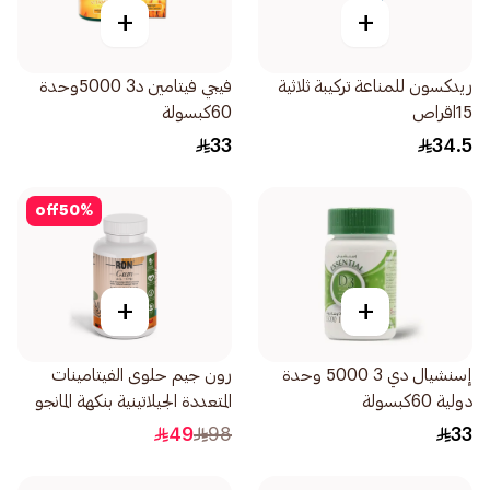
+
+
ريدكسون للمناعة تركيبة ثلاثية
فيجي فيتامين د3 5000وحدة
15اقراص
60كبسولة
33
34.5
off
50
%
+
+
إسنشيال دي 3 5000 وحدة
رون جيم حلوى الفيتامينات
دولية 60كبسولة
المتعددة الجيلاتينية بنكهة المانجو
الطبيعية 60قطعة
49
98
33