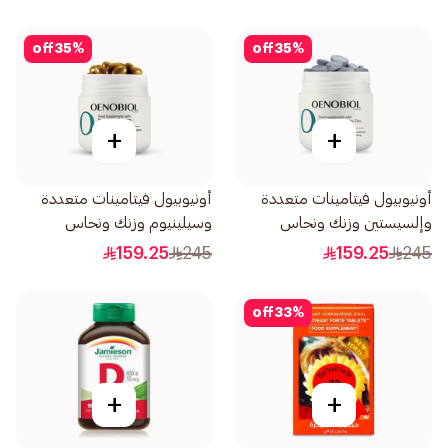
off
35
%
off
35
%
+
+
أونيوبيول فيتامينات متعددة
أونيوبيول فيتامينات متعددة
وإلسيستين وزنك ونحاس
وسيلينيوم وزنك ونحاس
60قرص
30كبسولة
159.25
245
159.25
245
off
33
%
+
+