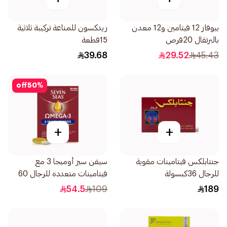
بيوفار 12 فيتامين و12 معدن
ريدكسون للمناعة تركيبة ثلاثية
بالبرتقال 20قرص
15قطعة
39.68
29.52
45.43
off
50
%
+
+
جنتابلكس فيتامينات مقوية
سيفن سيز أوميجا 3 مع
للرجال 36كبسولة
فيتامينات متعددة للرجال 60
كبسولة
54.5
109
189