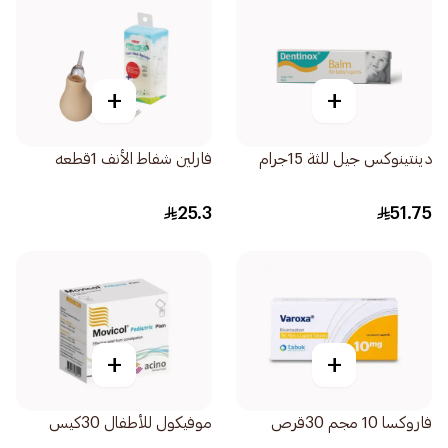
+
+
دينتينوكس جيل للثة 15جرام
فارلين شفاط الأنف 1قطعه
25.3
51.75
+
+
فاروكسا 10 مجم 30قرص
موفيكول للأطفال 30كيس