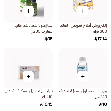
+
+
إلكترورش أملاح تعويض الجفاف
سبازميونا نقط بالفم طارد
300جرام
للغازات 30مل
35
17.14
+
+
بيبى لايت محلول معالجة الجفاف
تايلينول تحاميل مسكنة للأطفال
240مل
10قطع
10.15
10