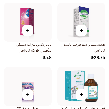
+
+
فيتاشينشالز ماء غريب يانسون
بانادريكس شراب مسكن
150مل
للأطفال فواكه 100مل
5.8
28.75
+
+
أفرون فارما كو-بان شراب كحة
ويل بيبي فيتامين د3 30مل