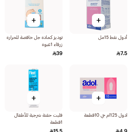
+
+
أدول نقط 15مل
توديز كمادة جل خافضة للحرارة
زرقاء 1عبوة
39
7.5
+
+
ادول 125ام جي 10قطعة
فليت حقنة شرجية للأطفال
1قطعة
15.5
4.9