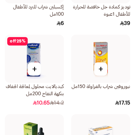
توديز كمادة جل خافضة للحرارة
إكسيلين شراب للبرد للأطفال
للأطفال 1عبوة
100مل
6
39
off
25
%
+
+
نيوروفين شراب بالفراولة 150مل
كيديالايت محلول لمعالجة الجفاف
بنكهة التفاح 200مل
10.65
14.2
17.15