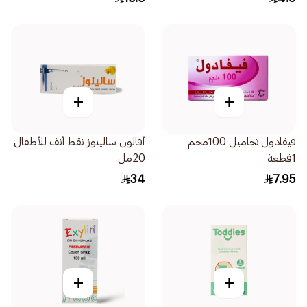
+
+
فيفادول تحاميل 100مجم
أفالون سالينوز نقط أنف للأطفال
1قطعة
20مل
34
7.95
+
+