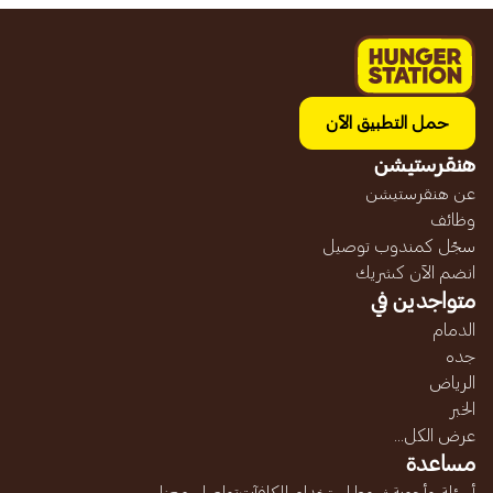
حمل التطبيق الآن
هنقرستيشن
عن هنقرستيشن
وظائف
سجّل كمندوب توصيل
انضم الآن كشريك
متواجدين في
الدمام
جده
الرياض
الخبر
عرض الكل...
مساعدة