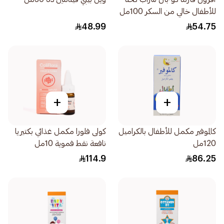
للأطفال خالي من السكر 100مل
48.99
54.75
+
+
كالموفير مكمل للأطفال بالكراميل
كولى فلورا مكمل غذائي بكتيريا
120مل
نافعة نقط فموية 10مل
114.9
86.25