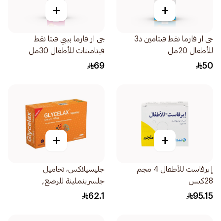
+
+
جى ار فارما نقط فيتامين د3
جى ار فارما بيبي فيتا نقط
للأطفال 20مل
فيتامينات للأطفال 30مل
69
50
+
+
إيرفاست للأطفال 4 مجم
جليسيلاكس، تحاميل
28كيس
جلسرينملينة للرضع,
700ملجرام - 12قطعة
62.1
95.15