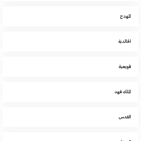
المهدج
الخالدية
قويعية
الملك فهد
القدس