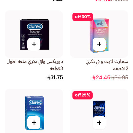
off
30
%
+
+
سمارت لايف واقي ذكري
دوريكس واقي ذكري متعة اطول
12قطعة
3قطعة
31.75
24.46
34.95
off
25
%
+
+