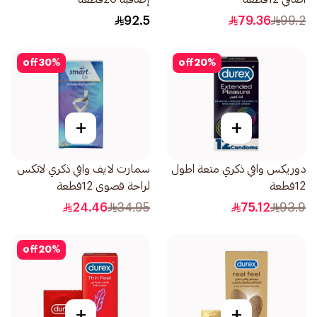
92.5
79.36
99.2
off
30
%
off
20
%
+
+
دوريكس واقي ذكري متعة اطول
سمارت لايف واقي ذكري لاتكس
12قطعة
لراحة قصوى 12قطعة
24.46
34.95
75.12
93.9
off
20
%
+
+