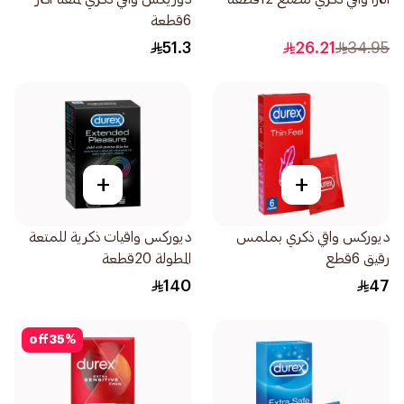
6قطعة
51.3
26.21
34.95
+
+
ديوركس واقي ذكري بملمس
ديوركس واقيات ذكرية للمتعة
رقيق 6قطع
المطولة 20قطعة
140
47
off
35
%