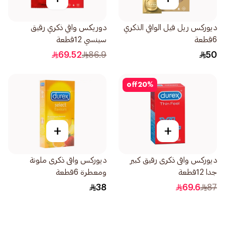
ديوركس ريل فيل الواقي الذكري
دوريكس واقي ذكري رقيق
6قطعة
سينسي 12قطعة
69.52
86.9
50
off
20
%
+
+
ديوركس واقى ذكرى رقيق كبير
ديوركس واقى ذكرى ملونة
جدا 12قطعة
ومعطرة 6قطعة
38
69.6
87