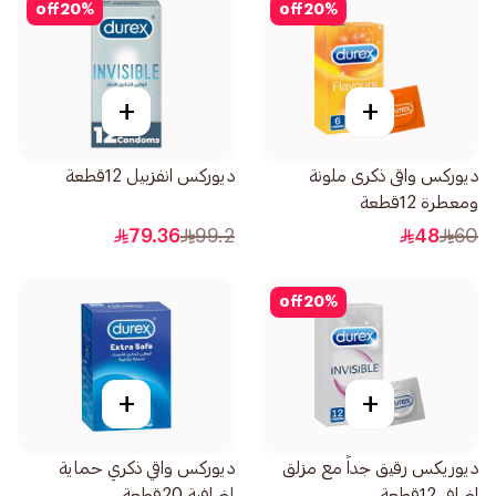
off
20
%
off
20
%
+
+
ديوركس واقى ذكرى ملونة
ديوركس انفزبيل 12قطعة
ومعطرة 12قطعة
79.36
99.2
48
60
off
20
%
+
+
ديوريكس رقيق جداً مع مزلق
ديوركس واقي ذكري حماية
اضافي 12قطعة
إضافية 20قطعة