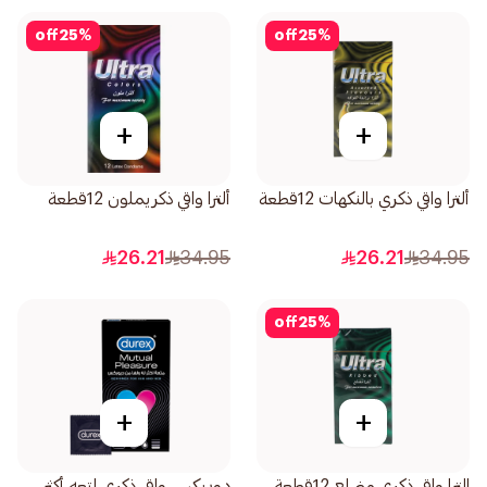
off
25
%
off
25
%
+
+
ألترا واقي ذكري بالنكهات 12قطعة
ألترا واقي ذكريملون 12قطعة
26.21
34.95
26.21
34.95
off
25
%
+
+
الترا واقي ذكري مضلع 12قطعة
دوريكس واقي ذكري لمتعه أكثر