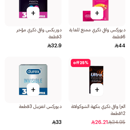
+
+
ديوركس واقي ذكري ممتع للغاية
دوريكس واقي ذكري مؤخر
6قطعة
3قطعة
32.9
44
off
25
%
+
+
الترا واقي ذكري بنكهة الشوكولاتة
ديوركس انفزبيل 3قطعة
12قطعة
33
26.21
34.95