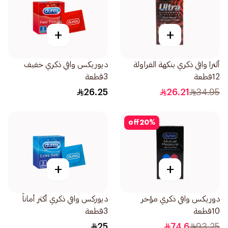
+
+
ألترا واقي ذكري بنكهة الفراولة
ديوريكس واقي ذكري خفيف
12قطعة
3قطعة
26.25
26.21
34.95
off
20
%
+
+
دوريكس واقي ذكري مؤخر
ديوركس واقي ذكري أكثر أماناً
10قطعة
3قطعة
25
74.6
93.25