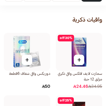
واقيات ذكرية
off
30
%
+
+
سمارت لايف لاتكس واقي ذكري
دوريكس واقي شفاف 6قطعة
مزلق 12 حبة
50
24.46
34.95
off
25
%