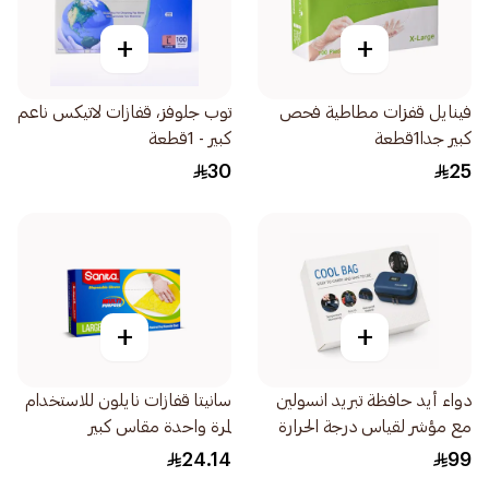
+
+
فينايل قفزات مطاطية فحص
توب جلوفز، قفازات لاتيكس ناعم
كبير جدا1قطعة
كبير - 1قطعة
30
25
+
+
دواء أيد حافظة تبريد انسولين
سانيتا قفازات نايلون للاستخدام
مع مؤشر لقياس درجة الحرارة
لمرة واحدة مقاس كبير
1قطعة
100قطعة
24.14
99