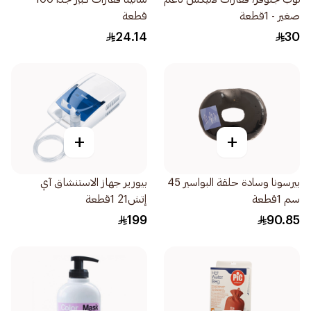
صغير - 1قطعة
قطعة
24.14
30
+
+
بيرسونا وسادة حلقة البواسير 45
بيورير جهاز الاستنشاق آي
سم 1قطعة
إتش21 1قطعة
199
90.85