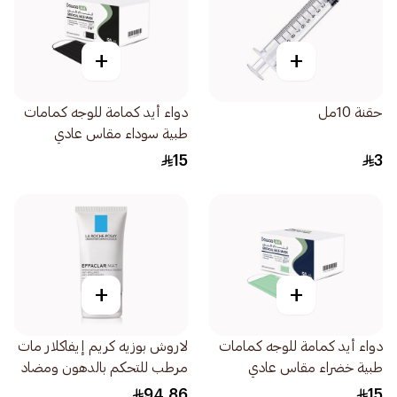
+
+
حقنة 10مل
دواء أيد كمامة للوجه كمامات
طبية سوداء مقاس عادي
50قطعة
15
3
+
+
دواء أيد كمامة للوجه كمامات
لاروش بوزيه كريم إيفاكلار مات
طبية خضراء مقاس عادي
مرطب للتحكم بالدهون ومضاد
50قطعة
للمعان 40مل
94.86
15