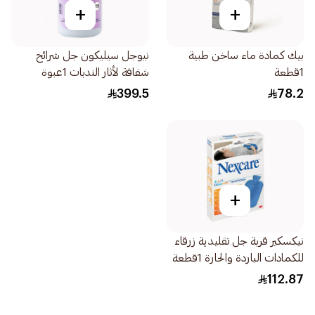
+
+
بيك كمادة ماء ساخن طبية
نيوجل سيليكون جل شرائح
1قطعة
شفافة لأثار الندبات 1عبوة
399.5
78.2
+
نيكسكير قربة جل تقليدية زرقاء
للكمادات الباردة والحارة 1قطعة
112.87