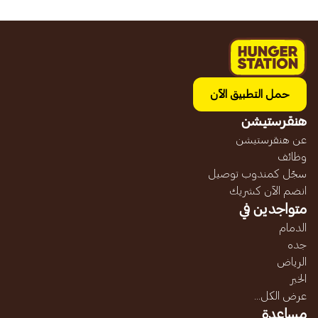
حمل التطبيق الآن
هنقرستيشن
عن هنقرستيشن
وظائف
سجّل كمندوب توصيل
انضم الآن كشريك
متواجدين في
الدمام
جده
الرياض
الخبر
عرض الكل...
مساعدة