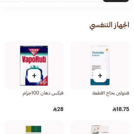
الجهاز التنفسي
+
+
فنتولين بخاخ 1قطعة
فيكس دهان 100جرام
28
18.75