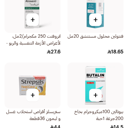
+
+
فنتولين محلول مستنشق 20مل
اتروفنت 250 مكجرام/2مل،
لأعراض الأزمة التنفسية والربو -
20قطعة
27.6
18.65
+
+
بيوتالين 100ميكروجرام بخاخ
ستربسلز أقراص استحلاب عسل
200جرعة 1حبة
و ليمون 36قطعة
44
14.5