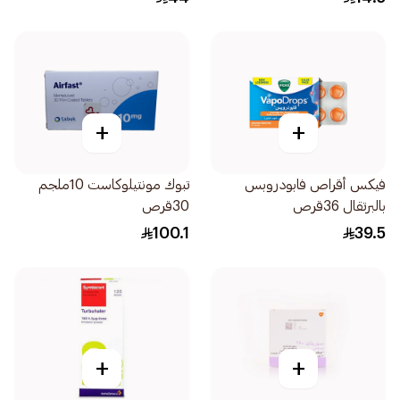
+
+
فيكس أقراص فابودروبس
تبوك مونتيلوكاست 10ملجم
بالبرتقال 36قرص
30قرص
100.1
39.5
+
+