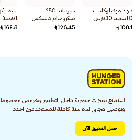
تبوك مونتيلوكاست
سيريتايد 250
سيمبيكور
10ملجم 30قرص
ميكروجرام ديسكس
1قطعة
60 بخة 1قطعة
169.8
126.45
100.1
استمتع بميزات حصرية داخل التطبيق وعروض وخصومات
وتوصيل مجاني لمدة سنة كاملة للمستخدمين الجدد!
حمل التطبيق الآن