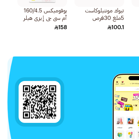
تبوك مونتيلوكاست
بوفوميكس 160/4.5
5ملغ 30قرص
أم سي جي إيزي هيلر
1قطعة
158
100.1