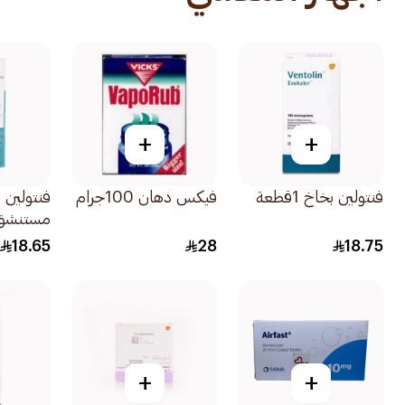
+
+
فنتولين بخاخ 1قطعة
فيكس دهان 100جرام
فنتولين 
مستنشق 20م
18.65
28
18.75
+
+