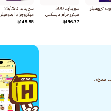
ت تيربوهيلر
سيريتايد 500
سيريتايد 25/250
ميكروجرام ديسكس
ميكروجرام ايفوهيلر
60 بخة 1قطعة
120 بخة معايرة
148.85
166.77
1قطعة
 مميزة.