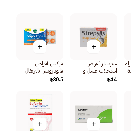
+
+
روجرام
ستربسلز أقراص
فيكس أقراص
استحلاب عسل و
فابودروبس بالبرتقال
ليمون 36قطعة
36قرص
39.5
44
+
+