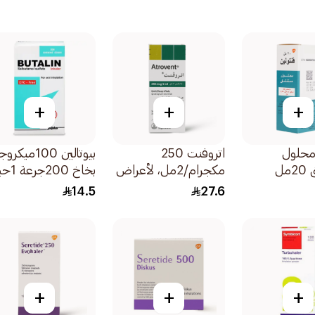
+
+
+
محلول
اتروفنت 250
بيوتالين 100ميك
ل
مكجرام/2مل، لأعراض
بخاخ 200جرعة 1حبة
الأزمة التنفسية والربو -
14.5
27.6
20قطعة
+
+
+