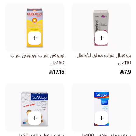
+
+
بروفينال شراب معلق للأطفال
نوروفين شراب جونيفين شراب
110مل
150مل
17.15
7.9
+
+
بروف معلق خافض 100مل
ديفلات قطره للفم 30مل