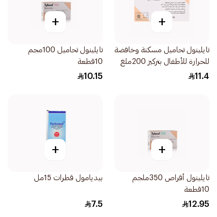
+
+
تايلينول تحاميل مسكنة وخافضة
تايلينول تحاميل 100مجم
للحرارة للأطفال بتركيز 200ملغ
10قطعة
10قطع
10.15
11.4
+
+
تايلينول أقراص 350ملجم
بيديامول قطرات 15مل
10قطعة
7.5
12.95