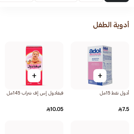
أدوية الطفل
+
+
أدول نقط 15مل
فيفادول إس إف شراب 145مل
10.05
7.5