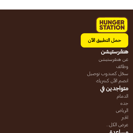
حمل التطبيق الآن
هنقرستيشن
عن هنقرستيشن
وظائف
سجّل كمندوب توصيل
انضم الآن كشريك
متواجدين في
الدمام
جده
الرياض
الخبر
عرض الكل...
مساعدة