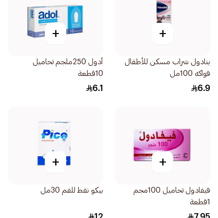
+
+
بنادول شراب مسكن للأطفال
أدول 250ملجم تحاميل
فواكه 100مل
10قطعة
6.1
6.9
+
+
فيفادول تحاميل 100مجم
بيكو نقط للفم 30مل
1قطعة
12
7.95