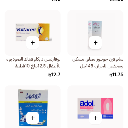
+
+
سابوفين جونيور معلق مسكن
نوفارتيس ديكلوفيناك الصوديوم
ومخفض للحرارة 145مل
للأطفال 12.5ملغ 10قطعة
12.7
11.75
+
+