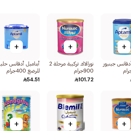
+
+
+
أدفانس جينيور
نورالاك تركيبة مرحلة 2
أبتاميل أدفانس حلي
900جرام
للرضع 400جرام
54.51
101.72
+
+
+