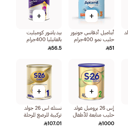
+
+
لد
أبتاميل أدفانس جونيور
بيدياشور كومبليت
حليب نمو 400جرام
بالفانيليا 400جرام
56.5
51
+
+
إس 26 بروميل غولد
نستله اس 26 جولد
حليب متابعة للأطفال
تركيبة للرضع المرحلة
الرضع مرحلة 2
800جرام
107.01
1000