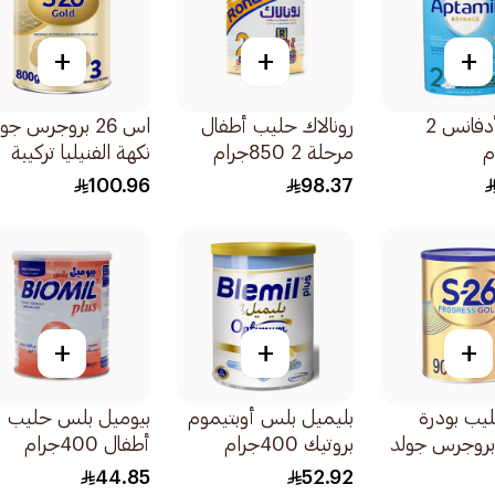
+
+
+
ابتاميل أدفانس 2
رونالاك حليب أطفال
اس 26 بروجرس جو
مرحلة 2 850جرام
نكهة الفنيليا تركيبة
لمرحلة نمو الأطفال
100.96
98.37
المرحلة 800جرام
+
+
+
يب بودرة
بليميل بلس أوبتيموم
بيوميل بلس حليب
س-26 بروجرس جولد
بروتيك 400جرام
أطفال 400جرام
مرحلة 3 بنكهة الفانيليا
44.85
52.92