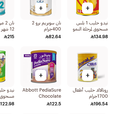
+
+
نيدو حليب 1 بلس
نان سوبريم برو 2
مسحوق لمرحلة النمو
400جرام
12 شهر 1800جرام
1800جرام
215
82.64
134.98
+
+
رونالاك حليب أطفال
Abbott PediaSure
1700جرام
Chocolate
مسحوق لم
Complete
1800جرام
122.98
122.5
196.54
Nutrition 900g