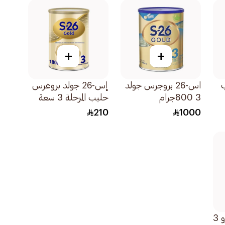
+
+
ليب
اس-26 بروجرس جولد
إس-26 جولد بروغرس
3 800جرام
حليب المرحلة 3 سعة
1800جرام
210
1000
نستله نان سوبريم برو 3