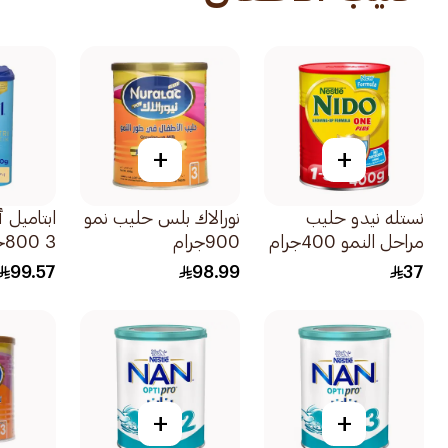
+
+
نستله نيدو حليب
نورالاك بلس حليب نمو
ابتاميل 
مراحل النمو 400جرام
900جرام
3 800جرام
99.57
98.99
37
+
+