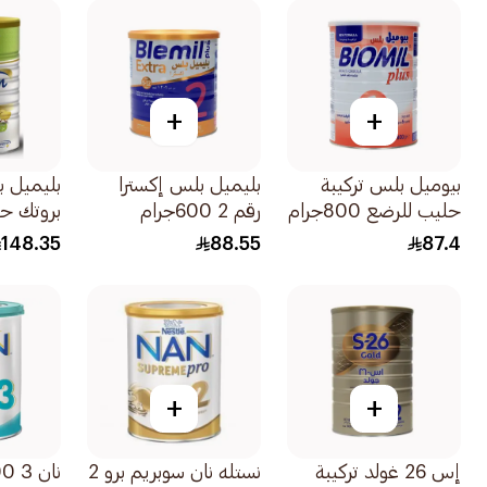
+
+
بيوميل بلس تركيبة
بليميل بلس إكسترا
حليب للرضع 800جرام
رقم 2 600جرام
بروتك ح
سنوات 1.2كجم
148.35
88.55
87.4
+
+
إس 26 غولد تركيبة
نستله نان سوبريم برو 2
نان 3 1800جرام