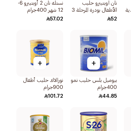
نان اوبتيبرو حليب
نستله نان 2 أوبتيبرو 6-
ية
الأطفال بودرة المرحلة 3
12 شهر 400جرام
400جرام
57.02
52
+
+
بيوميل بلس حليب نمو
نورالاك حليب أطفال
400جرام
900جرام
101.72
44.85