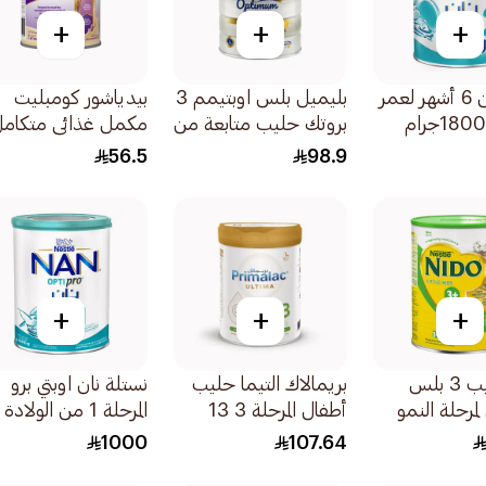
+
+
+
نان 2 من 6 أشهر لعمر
بليميل بلس اوبتيمم 3
بيدياشور كومبليت
بروتك حليب متابعة من
مكمل غذائي متكام
عمر سنوات 800جرام
للأطفال بالفانيليا
56.5
98.9
400جرام
+
+
+
نيدو حليب 3 بلس
بريمالاك التيما حليب
نستلة نان اوبتي برو
رحلة النمو
أطفال المرحلة 3 13
المرحلة 1 من الولادة
سنوات 800جرام
6 أشهر 400جرام
1000
107.64