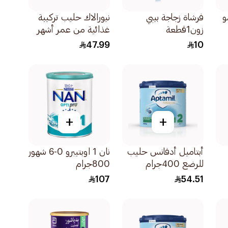
مو
فرشاة زجاجة بيبي
نيورالاك حليب تركيبة
زون1قطعة
غذائية من عمر أشهر
400جرام
47.99
10
+
+
أبتاميل أدفانس حليب
نان 1 اوبتيبرو 0-6 شهور
للرضع 400جرام
800جرام
107
54.51