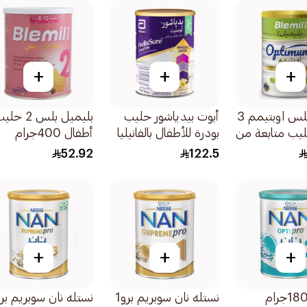
+
+
+
بليميل بلس اوبتيمم 3
أبوت بيدياشور حليب
بليميل بلس 2 ح
ليب متابعة من
بودرة للأطفال بالفانيليا
أطفال 400جرام
900جرام
52.92
122.5
+
+
+
نستله نان سوبريم برو1