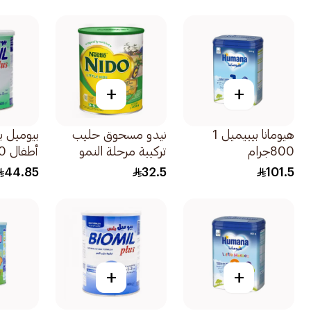
900 جم
+
+
هيومانا بيبيميل 1
نيدو مسحوق حليب
بيوميل 
800جرام
تركيبة مرحلة النمو
أطفال 400جرام
للأطفال من عمر
44.85
32.5
101.5
سنوات 400جرام
+
+