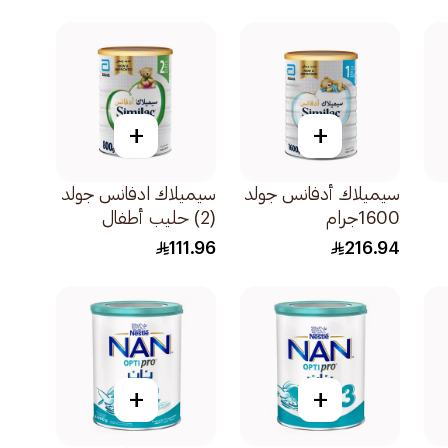
400جرام
+
+
سيميلاك أدفانس جولد
سيميلاك ادفانس جولد
1600جرام
(2) حليب أطفال
800جرام
111.96
216.94
+
+