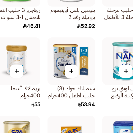
 حليب مرحلة
بليميل بلس أوبتيموم
روناجرو 3 حليب الن
النمو المرحلة 3 للأطفال
بروتيك رقم 2
للاطفال 1-3 سنوات
سنوات
400جرام
400جرام
46.81
52.92
+
+
+
 اوبتي برو
سيميلاك جولد (3)
بريمالاك ألتيما
يبة الرضع
حليب أطفال 400جرام
400جرام
لمرحلة 1 للاطفال من
55
53.94
الولادة وحتى 6 أشهر