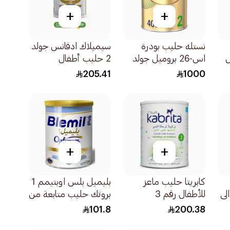
+
+
نستله حليب بودرة
سيميلاك ادفانس جولد
ل
اس-26 بروميل جولد
2 حليب أطفال
لمرحلة 2 400 جم
1600جرام
205.41
1000
+
+
كابريتا حليب ماعز
بليميل بلس اوبتيمم 1
 الى
للأطفال رقم 3
بروتك حليب متابعة من
800جرام
الولادة حتى 6 أشهر
101.8
200.38
800جرام