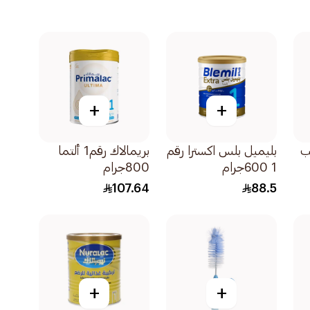
+
+
ب
بليميل بلس اكسترا رقم
بريمالاك رقم1 ألتما
1 600جرام
800جرام
107.64
88.5
+
+