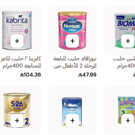
+
+
+
بلس حليب
نيورالاك حليب المتابعة
كابريتا ٢ حليب الماعز
المرحلة 2 للأطفال من
للمتابعة 400جرام
عمر 6-12 شهر
104.36
47.99
400جرام
+
+
+