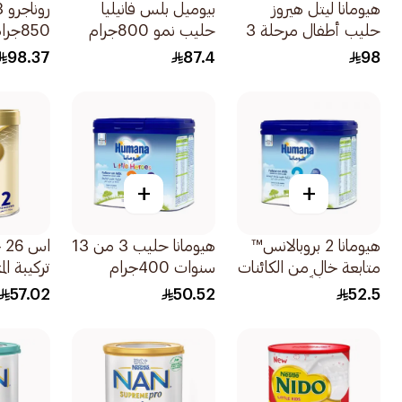
هيومانا ليتل هيروز
بيوميل بلس فانيليا
حليب أطفال مرحلة 3
حليب نمو 800جرام
850جرام
800جرام
98.37
87.4
98
+
+
هيومانا 2 بروبالانس™
هيومانا حليب 3 من 13
اس
متابعة خالٍ من الكائنات
سنوات 400جرام
المعدلة وراثياً -
57.02
50.52
52.5
400جرام
400جرام