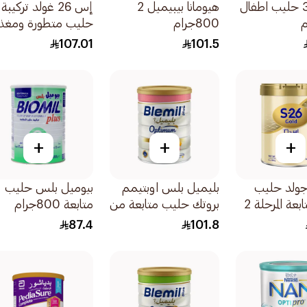
روناجرو 3 حليب اطفال
هيومانا بيبيميل 2
إس 26 غولد تركيبة
800جرام
حليب متطورة ومغذ
للأطفال الرضع
107.01
101.5
800جرام
+
+
+
 26 جولد حليب
بليميل بلس اوبتيمم
بيوميل بلس حليب
تركيبة المتابعة المرحلة 2
بروتك حليب متابعة من
متابعة 800جرام
للاطفال من 6-12 شهر
شهر 800جرام
87.4
101.8