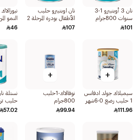
نان 3 أوبتيبرو 1-3
نان اوبتيبرو حليب
نيورالاك
سنوات 800جرام
الأطفال بودرة المرحلة 2
800جرام
من عمر 
46
107
101
400جرام
+
+
سيميلاك جولد ادفانس
نوفالاك-1حليب
نستلة نان
1 حليب رضع 0-6شهر
800جرام
حليب ترك
800جرام
ا
57.02
99.94
111.96
400جرام