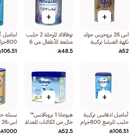
+
+
اس 26 بروجرس جولد
نوفالاك المرحلة 2 حليب
نكهة الفنيليا تركيبة
متابعة للأطفال من 6
800جرام
لمرحلة نمو الأطفال
إلى 12 شهر 400جرام
106.51
48.5
52
المرحلة 3 400جرام
+
+
أبتاميل ادفانس تركيبة
هيومانا 1 بروبالانس™
نستله حل
حليب للرضع 800جرام
خالٍ من الكائنات المعدلة
ا
وراثياً - 400جرام
ل
1000
52.5
106.51