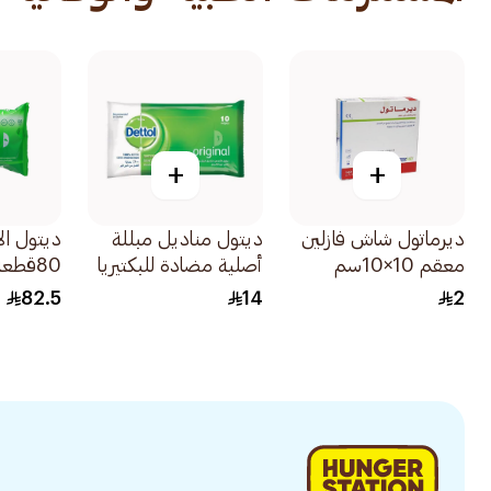
+
+
ديرماتول شاش فازلين
ديتول مناديل مبللة
ديتول ال
معقم 10×10سم
أصلية مضادة للبكتيريا
80قطعة
50قطعة
10قطعة
82.5
14
2