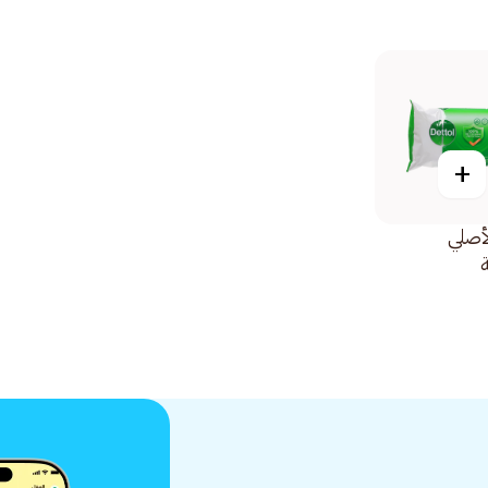
+
أصلي