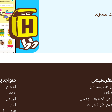
 مميزة.
نقرستيشن
متواجدين
 هنقرستيشن
الدمام
ائف
جده
ّل كمندوب توصيل
الرياض
ضم الآن كشريك
الخبر
عرض الكل..