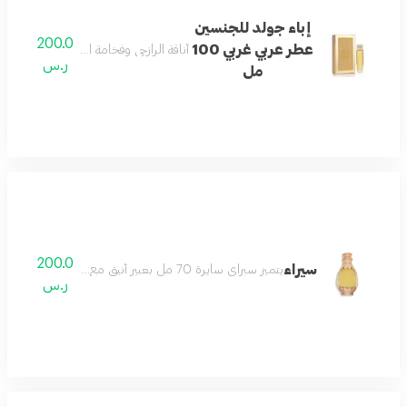
إباء جولد للجنسين
200.0
عطر عربي غربي 100
أناقة الرازجي وفخامة العود، نطلق عطر إيب
ر.س
مل
200.0
سيراء
يتميز سبراي سايرة 70 مل بعبير أنيق مع نفحات عليا منعشة من اللافندر والبرغموت وقلب فاخر من العود والورد الوردي يتطور إلى قاعدة دافئة من الفانيليا والعنبر لخلق تجربة عطرية راقية وطويلة الأمد
ر.س