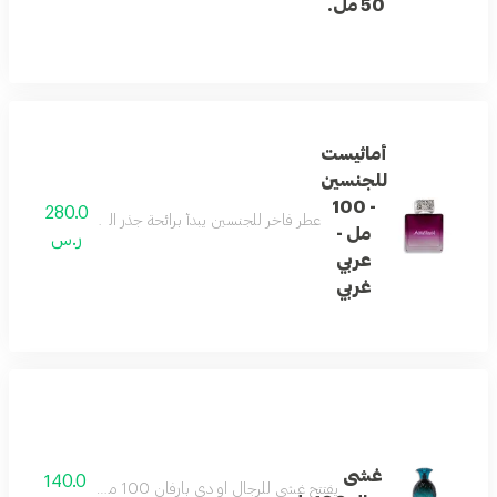
50 مل.
أماثيست
للجنسين
- 100
280.0
عطر فاخر للجنسين يبدأ برائحة جذر السوسن والفلفل الو
مل -
ر.س
عربي
غربي
غشى
140.0
يفتتح غشى للرجال او دي بارفان 100 مل بنفحات أنيقة من الورد وجذر السوسن. يكشف القلب عن الفلفل الدافئ وخشب الأرز، بينما تستقر القاعدة في مزيج فاخر من المسك والعنبر والباتشولي لإضفاء انطباع دائم.