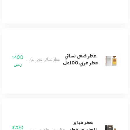
عطر ضحى نسائي
140.0
عطر نسائي غربي برائحة مشرقة ونقية.
عطر غربي 100مل
ر.س
عطر عباير
320.0
للجنسين عطر
عطر شرقي فاخر يناسب الجنسين بنفحات الزهو