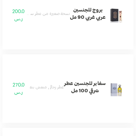
بروج للجنسين
200.0
نسخة صغيرة من عطر سفاير بنفحات شرقية دا
عربي غربي 90 مل
ر.س
سفاير للجنسين عطر
270.0
عطر رجالي منعش بنفحات المسك والماء.
شرقي 100 مل
ر.س