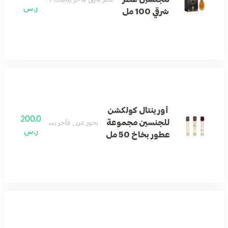
ر.س
شرقي 100 مل
أورينتال كولكشن
200.0
للجنسين مجموعة
بخور عربي فاخر يستخدم لتعطير المنازل
ر.س
عطور بخاخ 50 مل