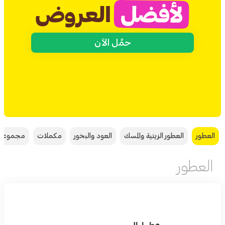
حمِّل الآن
العطور
العطور الزيتية والمسك
العود والبخور
مكملات
مجموعة
العطور