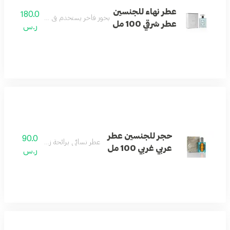
عطر نهاء للجنسين
180.0
بخور فاخر يستخدم في المنازل والمناسبات ال
عطر شرقي 100 مل
ر.س
حجر للجنسين عطر
90.0
عطر نسائي برائحة زهرية غربية أنيقة.
عربي غربي 100 مل
ر.س