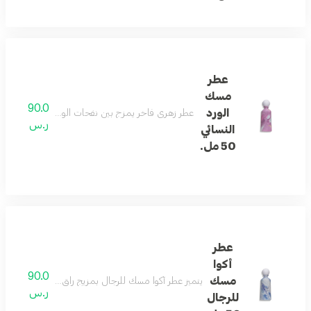
عطر
مسك
90.0
الورد
عطر زهري فاخر يمزج بين نفحات الورد الرقيقة والمشمش مع
ر.س
النسائي
50 مل.
عطر
أكوا
90.0
مسك
يتميز عطر أكوا مسك للرجال بمزيج راقٍ من نفحات اللافندر 
ر.س
للرجال