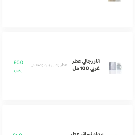
آثار رجالي عطر
80.0
عطر رجالي بارد ومنعش بنفحات غربية.
غربي 100 مل
ر.س
بيداء نسائي عطر