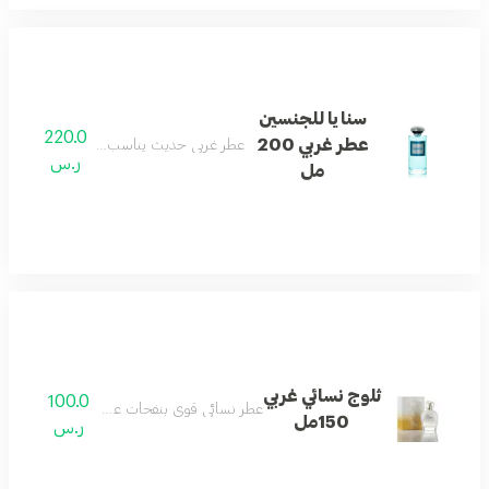
سنايا للجنسين
220.0
عطر غربي 200
عطر غربي حديث يناسب الجنسين برائحة من
ر.س
مل
ثلوج نسائي غربي
100.0
عطر نسائي قوي بنفحات عطرية غربية أنيقة.
150مل
ر.س