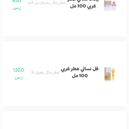
85.0
عطر رجالي بمزيج بين النفحات الغربية والشرقي
غربي 100 مل
ر.س
فل نسائي عطر غربي
120.0
عطر رجالي زهري فاخر وجذاب.
100 مل
ر.س