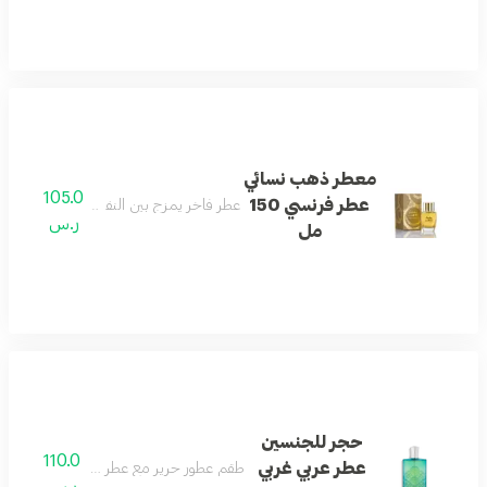
معطر ذهب نسائي
105.0
عطر فرنسي 150
عطر فاخر يمزج بين النفحات العربية والغربي
ر.س
مل
حجر للجنسين
110.0
عطر عربي غربي
طقم عطور حرير مع عطر شعر، نفحات غربية و
ر.س