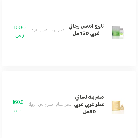
ثلوج انتنس رجالي
100.0
عطر رجالي غربي بقوة وثبات عالي.
غربي 150 مل
ر.س
مشربية نسائي
160.0
عطر غربي عربي
عطر نسائي يمزج بين الروائح الغربية والشرقية 
ر.س
50مل