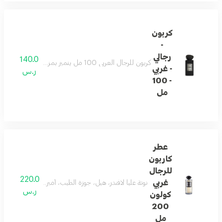
كربون
-
رجالي
140.0
كربون للرجال الغربي 100 مل يتميز بمزيج متطور مع نفحات عليا من اللافندر والكراميل وجوزة الطيب والعنبر. نفحات القلب تكشف عن الزعفران والورد والخوخ وخشب الأرز، بينما يجمع الأساس بين الباتشولي وخشب الصندل الكشميري والجلد لترك انطباع ذكوري دائم.
- غربي
ر.س
- 100
مل
عطر
كاربون
للرجال
220.0
غربي
نوتة عليا لافندر، هيل، جوزة الطيب، أمبروكسان. نوتة قل
ر.س
كولون
200
مل