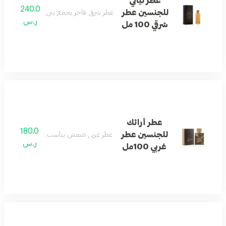
عطر ليالي
240.0
للجنسين عطر
عطر شرقي فاخر يجمع بين الروائح الزهرية والع
ر.س
شرقي 100 مل
عطر أرائك
180.0
للجنسين عطر
عطر غربي منعش يناسب الجنسين برائحة عص
ر.س
غربي 100مل