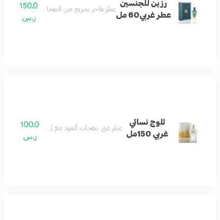
رزين للجنسين
150.0
عطر فاخر بمزيج من النفحات الشرقية والغربية 
عطر غربي60 مل
ر.س
ثلوج نسائي
100.0
عطر غني بنفحات العود مع لمسات عطرية غربية أني
غربي 150مل
ر.س