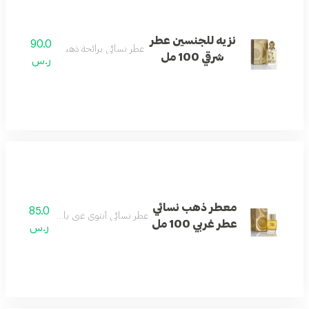
نزيه للجنسين عطر
90.0
عطر نسائي برائحة ذهبية غنية وفاخرة.
شرقي 100 مل
ر.س
معطر ذهب نسائي
85.0
عطر نسائي أنثوي غني بالنفحات الزهرية وال
عطر غربي 100 مل
ر.س