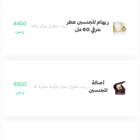
ريهام للجنسين عطر
440.0
زيت عطري مركز برائحة أصيلة وعميقة.
شرقي 60 مل
ر.س
أصالة
650.0
زيت عطري مركز بتركيبة عطرية فاخرة تناسب الجنسين.
للجنسين
ر.س