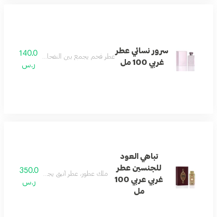
سرور نسائي عطر
140.0
عطر فخم يجمع بين النفحات الغربية والشرقية ا
غربي 100 مل
ر.س
تباهي العود
للجنسين عطر
350.0
ملك عطور، عطر أنيق يجمع بين الروائح الغربي
غربي عربي 100
ر.س
مل