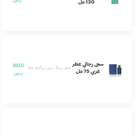
130 مل
سجى رجالي عطر
160.0
عطر نسائي غربي برائحة عطرية أنثوية كلاسيكية.
غربي 75 مل
ر.س