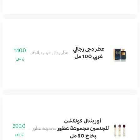
عطر دجى رجالي
140.0
عطر رجالي غربي برائحة قوية وجذابة.
غربي 100 مل
ر.س
أورينتال كولكشن
200.0
للجنسين مجموعة عطور
مجموعة عطور شرقية غربية متنوعة 
ر.س
بخاخ 50 مل