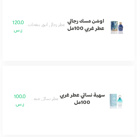
اوشن مسك رجالي
120.0
عطر رجالي أنيق بنفحات عطرية غربية مميز
عطر غربي 100مل
ر.س
سهية نسائي عطر غربي
100.0
عطر نسائي منعش وأنيق.
100مل
ر.س