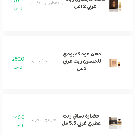
70.0
زيت عطري برائحة المسك الغربي الدافئة.
غربي 12مل
ر.س
دهن عود كمبودي
280.0
للجنسين زيت عربي
زيت عود كمبودي أصيل ذو رائحة دافئة
ر.س
3مل
حضارة نسائي زيت
140.0
عطر عود فاخر يناسب الجنسين.
عطري غربي 5.5 مل
ر.س