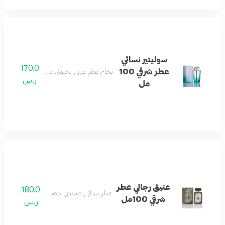
سوليتير نسائي
170.0
عطر شرقي 100
بخاخ عطر عربي يحتوي على نفحات العود الأص
ر.س
مل
عتيق رجالي عطر
180.0
عطر نسائي منعش بنفحات باردة وزهرية.
شرقي 100مل
ر.س