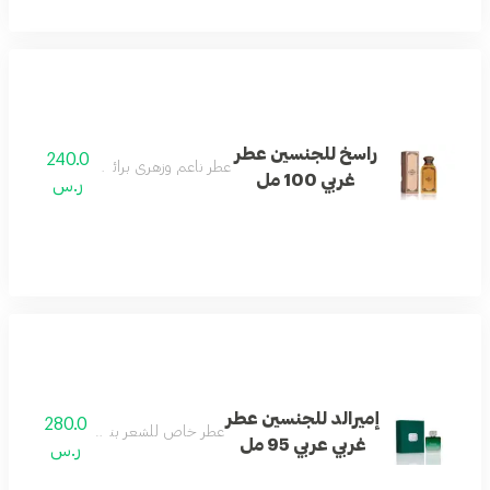
راسخ للجنسين عطر
240.0
عطر ناعم وزهري برائحة غربية عصرية.
غربي 100 مل
ر.س
إميرالد للجنسين عطر
280.0
عطر خاص للشعر بنفحات زهرية منعشة
غربي عربي 95 مل
ر.س