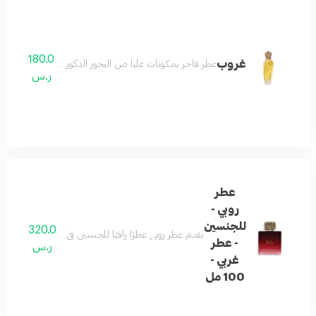
180.0
غروب
عطر فاخر بمكونات عليا من البخور الذكوري والفلفل الوردي والإ
ر.س
عطر
روبي -
للجنسين
320.0
يقدم عطر روبي عطرًا راقيًا للجنسين في زجاجة أنيقة بسعة 100 مل. يفتتح بنفحات رقيقة من جذر السوسن والمريمية تعبر عن النقاء. يتكشف القلب بنفحات خشبية فاخرة وأوركيد تخلق عمقًا عطريًا. يجمع الأساس الدائم بين العنبر والبخور والمسك وخشب الصندل لترك انطباع دائم من الفخامة والرقي، مثالي لأي من
- عطر
ر.س
غربي -
100 مل