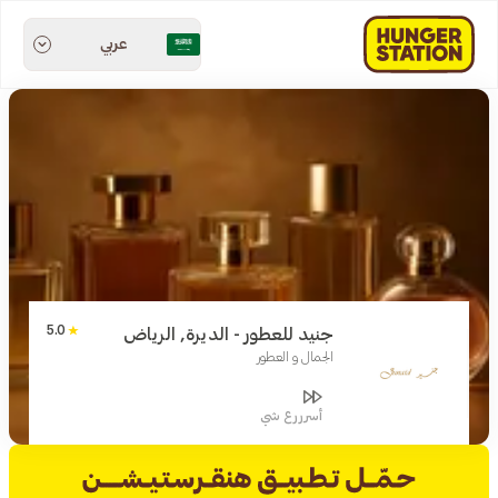
عربي
5.0
جنيد للعطور - الديرة, الرياض
الجمال و العطور
أسرررع شي