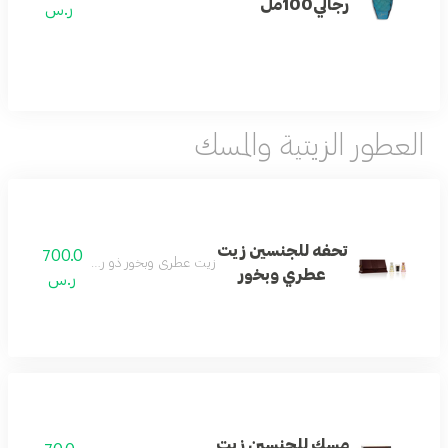
رجالي100مل
ر.س
العطور الزيتية والمسك
تحفه للجنسين زيت
700.0
زيت عطري وبخور ذو رائحة غنية وفريدة.
عطري وبخور
ر.س
مسك للجنسين زيت