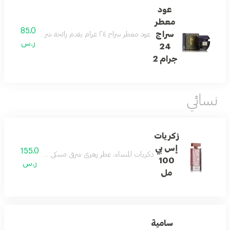
عود
معطر
85.0
سراج
عود معطر سراج ٢٤ غرام يقدم رائحة شرقية زهرية عنبرية مهدئة، مع نفحات عليا من الحمضيات، وخشب غني، وكراميل، وعنبر، ومسك، وفانيليا
ر.س
24
جرام 2
نسائي
زكريات
إس بي
155.0
ذكريات للنساء، عطر زهري شرقي مسكي مع الورد، اليوسفي، 
100
ر.س
مل
سامية