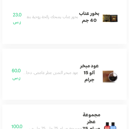
بخور عناب
23.0
بخور عناب يمنحك رائحة روحية بنفحات خافتة تأسر الأ
40 جم
ر.س
عود مبخر
60.0
ألو 15
عود مبخر الثمين عطر غامض، دخاني، من الخشب الش
ر.س
جرام
مجموعة
عطر
100.0
وسام 75
مجموعة وسام 75 مل ,75 مل من أصغر علي، تجمع بين عطور الأزهار الفاكهية للنساء وعطور شرقية شهية للرجال طقم هدايا مثالي بتغليف جميل