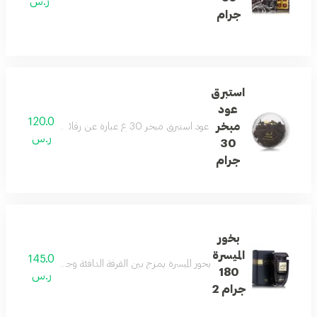
ر.س
جرام
استبرق
عود
120.0
مبخر
عود استبرق مبخر 30 غ عبارة عن رقائق عود مع نفحات من الفوجير الحار والعنبر، والبرغموت والقرفة وخشب الأرز وإبرة الراعي لرائحة آسرة
ر.س
30
جرام
بخور
الميسرة
145.0
بخور الميسرة يمزج بين القرفة الدافئة وجوزة الطيب والباتشو
180
ر.س
جرام 2