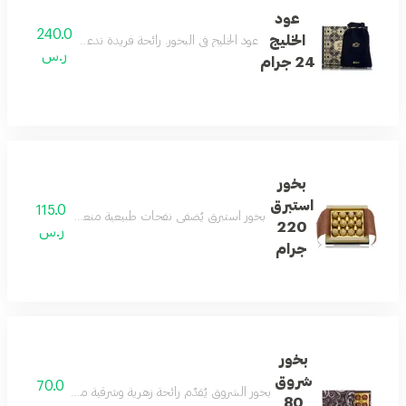
عود
240.0
الخليج
عود الخليج في البخور. رائحة فريدة تدعوك إلى عبيرها الأخّ
ر.س
24 جرام
بخور
استبرق
115.0
بخور استبرق يُضفي نفحات طبيعية منعشة، مثالية للاحتفا
220
ر.س
جرام
بخور
شروق
70.0
بخور الشروق يُقدّم رائحة زهرية وشرقية مع قاعدة عطرية حار
80