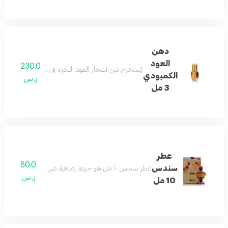
دهن
العود
230.0
يُستخرج من أشجار العود النادرة في كمبوديا، وقد مزج بخبرة
الكمبودي
ر.س
3 مل
عطر
60.0
سندس
عطر سندس ١٠ مل هو جرعةٌ إضافيةٌ من النفحات الشرقية. انغمس في عبير الفواكه الحلو والجريء، مع قاعدته من عبير الخشب المسكي.
ر.س
10 مل