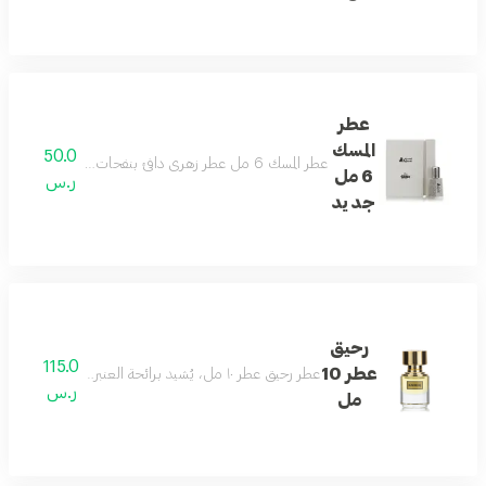
عطر
المسك
50.0
عطر المسك 6 مل عطر زهري دافئ بنفحات مسكيّة مقدمته من زنابق الوادي، وقلبه من خشب الكشمير، بينما قاعدته من المسك والعنبر والطحالب
6 مل
ر.س
جديد
رحيق
115.0
عطر 10
عطر رحيق عطر ١٠ مل، يُشيد برائحة العنبر الخشبي، المعروف برائحته الفاخرة، وزجاجته الفريدة
ر.س
مل