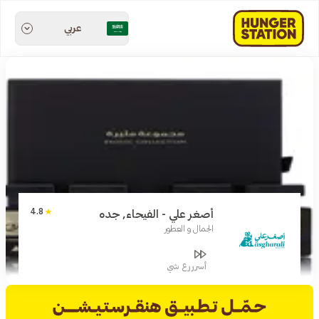
عربي
4.8
أصغر علي - الفيحاء, جده
الجمال و العطور
أسرررع شي