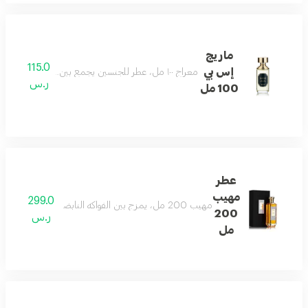
ماريج
115.0
إس بي
معراج ١٠٠ مل، عطر للجنسين يجمع بين ثراء النفحات الشرقية والخشبية. يترك أثرًا مريحًا يدوم طويلًا
ر.س
100 مل
عطر
مهيب
299.0
مهيب 200 مل، يمزج بين الفواكه النابضة بالحياة، وإبرة الراعي، والبنفسج، وزهرة البرتقال، ومسك الروم، والعنبر، وخشب الأرز، والفانيليا لرائحة لا تُنسى
200
ر.س
مل