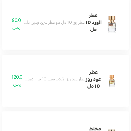
عطر
90.0
الورد 10
عطر روز 10 مل هو عطر شرقي زهري دافئ. عبوته الأنيقة والبسيطة ستأسرك فورًا.
ر.س
مل
عطر
120.0
عود روز
عطر عود روز الأنيق، سعة 10 مل، يُضاف إلى فئة الزيوت المركزة بعبير الأزهار الشرقية الشهية.
ر.س
10 مل
مخلط