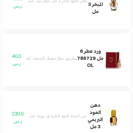
دهن العود المبخر 3 مل، عطر ترابي آسر، قوي، دافئ، وطويل الأمد من الروائح الحلوة والخشبية التي تعد بأن لا تُنسى.
المبخر 3
ر.س
مل
ورد عطر 6
40.0
مل 786729
عطر ورد عطرٌ مفعمٌ بالشغف. إنه ليس مجرد عطر، ب
ر.س
OL
دهن
العود
230.0
من أشجار العود النادرة في بورما، يُمزج خشب العود الثمي
البريمي
ر.س
3 مل