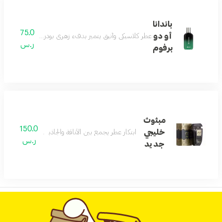
باندانا
75.0
أو دو
عطر كلاسيكي وأنيق يتميز بدفء زهري بودري وخشبي مع مزيج متو
ر.س
برفوم
مبثوث
150.0
خليجي
ابتكار عطر يجمع بين الأناقة والجاذبية مع دفء خفي 
ر.س
جديد