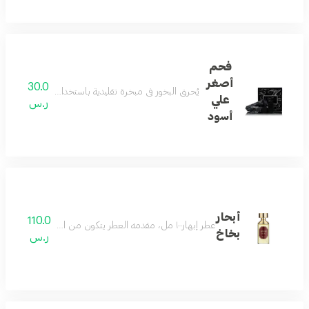
فحم
أصغر
30.0
يُحرق البخور في مبخرة تقليدية باستخدام فحم الخشب أو
علي
ر.س
أسود
أبحار
110.0
عطر إبهار١٠٠ مل، مقدمه العطر يتكون من الخشب الشرقي والزعفران والبرغموت ،ريحة الزهور تخلي الريحة خفيفة وتوازن الريحة والمقدمه الخشبية تخلي العطر قوي ودافي
بخاخ
ر.س