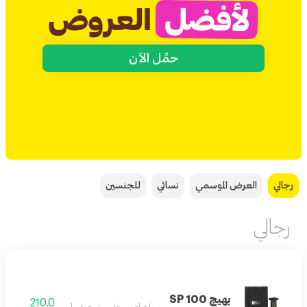
حمِّل الآن
رجالي
العرض الموسمي
نسائي
للجنسين
رجالي
بهيج SP 100
210.0