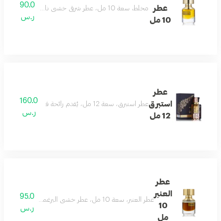
90.0
عطر
مخلط، سعة 10 مل، عطر شرقي خشبي ناعم ومسكي. بمقدمة من البرغموت والزعفران ورائحة البسكويت الطازج
ر.س
10 مل
عطر
160.0
استبرق
عطر استبرق، سعة 12 مل، يُقدم رائحة فوجير العنبر الحارة الدائمة مع نفحات خشبية غنية، في زجاجة مميزة تترك أثرًا ملكيًا
ر.س
12 مل
عطر
العنبر
95.0
عطر العنبر، سعة 10 مل، عطر خشبي البرغموت والورد وإبرة الراعي، مُعزز بالزعفران وجوزة الطيب والبتشولي وخشب الصندل والمسك لدفء يدوم طويلًا
10
ر.س
مل