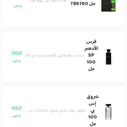
بخاخ أصغر علي بهيج هو الحب التي أسر الأرواح
مل 786760
ر.س
فرس
الأدهم
210.0
SP
يستمد عطر فارس الأدهم عبيره من الفوجير والخشب وال
ر.س
100
مل
شروق
إس
155.0
بي
شروق، عطر خشبي عنبري مع لمحات من الحمضيات ونضارة الفوا
ر.س
100
مل