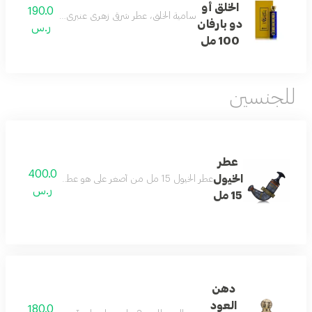
الخلق أو
190.0
سامية الخلق، عطر شرقي زهري عنبري مع الورد، الزعفران، 
دو بارفان
ر.س
100 مل
للجنسين
عطر
400.0
الخيول
عطر الخيول 15 مل من أصغر علي هو عطر رائع، تم وضعه في زجاجة مذهلة على شكل سيف. يأتي العطر برائحة المسك الحار
ر.س
15 مل
دهن
العود
180.0