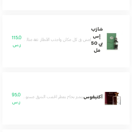
شازب
إس
115.0
امشِ في كل مكان واجذب الأنظار. ثقة مثالية. عطر مثالي يمنح
بي 50
ر.س
مل
95.0
أكتيفوس
يتميز بخاخ بعطر الخشب الشرقي مستوحى من الرجال النش
ر.س