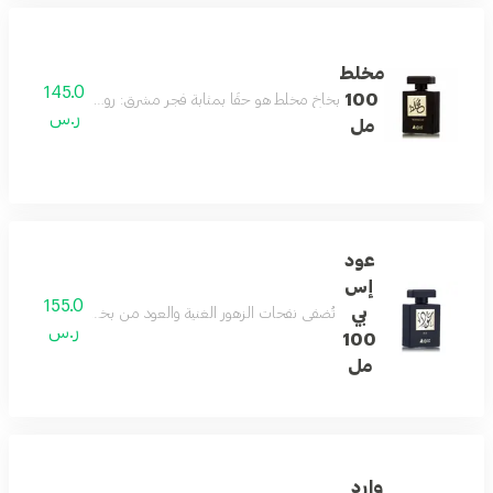
مخلط
145.0
100
بخاخ مخلط هو حقًا بمثابة فجر مشرق: روائح خشبية وعنبرية 
ر.س
مل
عود
إس
155.0
بي
تُضفي نفحات الزهور الغنية والعود من بخاخ العود لمسة غا
ر.س
100
مل
وارد