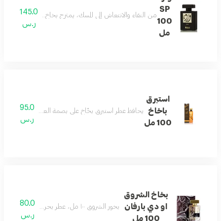
SP
145.0
من النقاء والانتعاش إلى المسك، يمتزج بخاخ ورد مع طيف الأزها
100
ر.س
مل
استبرق
95.0
باخاخ
يحافظ عطر استبرق بخّاخ على بصمة العطر النقية والراقية
ر.س
100 مل
بخاخ الشروق
80.0
او دي بارفان
بخور الشروق ١٠٠ مل، عطر بحري منعش، مثالي للمزج مع بخور الشروق.
ر.س
100 مل