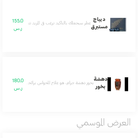
ديباج
155.0
عطر سيجعلك بالتأكيد ترغب في المزيد تتضمن النوتات العليا ا
مستبرق
ر.س
دهشة
180.0
بخور دهشة جرام، هو علاج للحواس برائحة شرقية جلدية غني
بخور
ر.س
العرض الموسمي