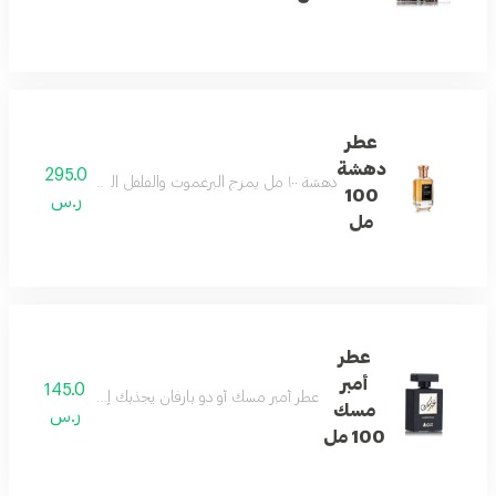
عطر
دهشة
295.0
دهشة ١٠٠ مل يمزج البرغموت والفلفل الوردي والتفاح مع الكراميل والعنبر والجلد ونجيل الهند والتوت لرائحة دافئة وأنيقة تدوم طويلاً
100
ر.س
مل
عطر
أمبر
145.0
عطر أمبر مسك أو دو بارفان يجذبك إلى عالم من الأناقة ب
مسك
ر.س
100 مل