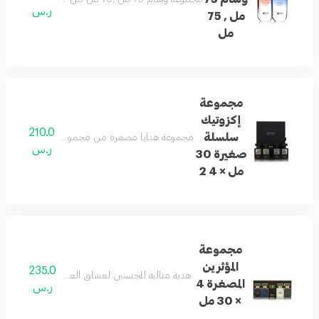
ر.س
مل , 75
مل
مجموعة
إكزوتيك
210.0
سلسلة
مجموعة هدايا مصغرة من مجموعة إكزوتيك، تضمّ أفضل ا
ر.س
صغيرة 30
مل × 4 2
مجموعة
المؤثرين
235.0
هدية مثالية للجنسين لعشاق العطور! تحتوي المجموعة على 4 بخور مصغرة ساحرة، كل منها يفوح ب
المصغرة 4
ر.س
× 30 مل