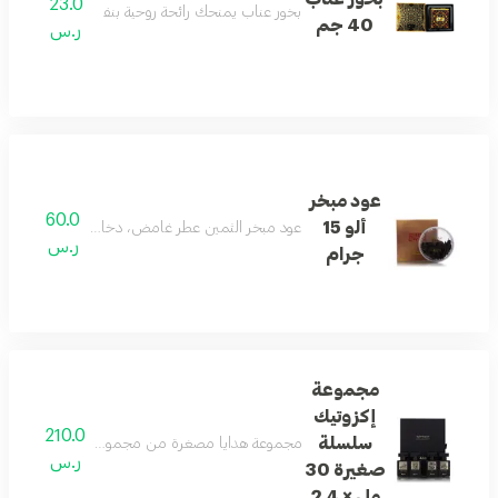
23.0
بخور عناب يمنحك رائحة روحية بنفحات خافتة تأسر الأ
40 جم
ر.س
عود مبخر
60.0
ألو 15
عود مبخر الثمين عطر غامض، دخاني، من الخشب الش
ر.س
جرام
مجموعة
إكزوتيك
210.0
سلسلة
مجموعة هدايا مصغرة من مجموعة إكزوتيك، تضمّ أفضل ا
ر.س
صغيرة 30
مل × 4 2