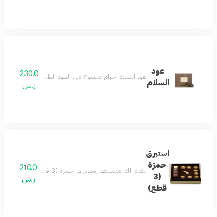
عود
230.0
عود السلام جرام مصنوع من العود الطبيعي مما يجعله منتجًا 
السلام
ر.س
استبرق
حمزة
210.0
تقدم لك مجموعة إستابراق حمزة (3 قطع) تجربة عطرية متكاملة. تحافظ هذه المجموعة الكاملة على النكهة النقية والراقية لعطر الفوجير الحار والعنبر، الذي يجمع بين نفحات عليا من البرغموت وقرفة اللحاء والفلفل. أما النفحات الوسطى والقاعدية فتحافظ على التوازن المثالي بين خشب الأرز وإبرة الراعي والروائح الخشبية.
(3
ر.س
قطع)