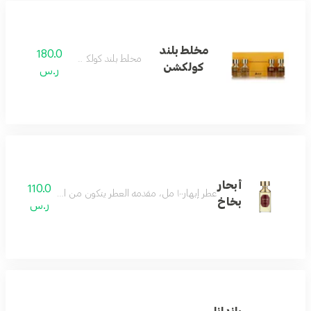
مخلط بلند
180.0
مخلط بلند كولكشن
كولكشن
ر.س
أبحار
110.0
عطر إبهار١٠٠ مل، مقدمه العطر يتكون من الخشب الشرقي والزعفران والبرغموت ،ريحة الزهور تخلي الريحة خفيفة وتوازن الريحة والمقدمه الخشبية تخلي العطر قوي ودافي
بخاخ
ر.س