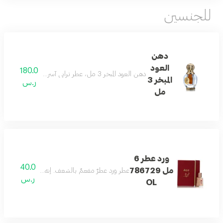
للجنسين
دهن
العود
180.0
دهن العود المبخر 3 مل، عطر ترابي آسر، قوي، دافئ، وطويل الأمد من الروائح الحلوة والخشبية التي تعد بأن لا تُنسى.
المبخر 3
ر.س
مل
ورد عطر 6
40.0
مل 786729
عطر ورد عطرٌ مفعمٌ بالشغف. إنه ليس مجرد عطر، ب
ر.س
OL