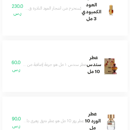
العود
230.0
يُستخرج من أشجار العود النادرة في كمبوديا، وقد مزج بخبرة
الكمبودي
ر.س
3 مل
عطر
60.0
سندس
عطر سندس ١٠ مل هو جرعةٌ إضافيةٌ من النفحات الشرقية. انغمس في عبير الفواكه الحلو والجريء، مع قاعدته من عبير الخشب المسكي.
ر.س
10 مل
عطر
90.0
الورد 10
عطر روز 10 مل هو عطر شرقي زهري دافئ. عبوته الأنيقة والبسيطة ستأسرك فورًا.
ر.س
مل