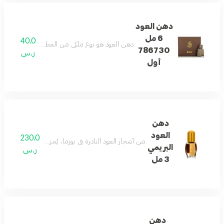
دهن العود
6 مل
40.0
دهن العود هو نوع ملكي من العطور، خليط من الشرقي
786730
ر.س
أول
دهن
العود
230.0
من أشجار العود النادرة في بورما، يُمزج خشب العود الثمي
البريمي
ر.س
3 مل
دهن