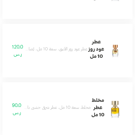
عطر
120.0
عود روز
عطر عود روز الأنيق، سعة 10 مل، يُضاف إلى فئة الزيوت المركزة بعبير الأزهار الشرقية الشهية.
ر.س
10 مل
مخلط
90.0
عطر
مخلط، سعة 10 مل، عطر شرقي خشبي ناعم ومسكي. بمقدمة من البرغموت والزعفران ورائحة البسكويت الطازج
ر.س
10 مل