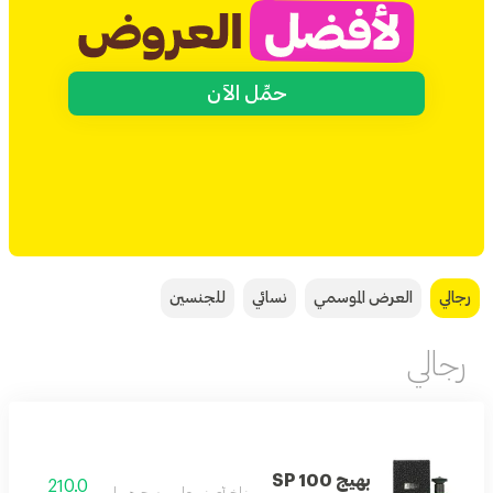
حمِّل الآن
رجالي
العرض الموسمي
نسائي
للجنسين
رجالي
بهيج SP 100
210.0