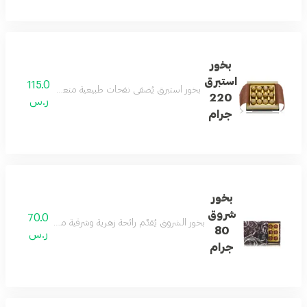
بخور
استبرق
115.0
بخور استبرق يُضفي نفحات طبيعية منعشة، مثالية للاحتفا
220
ر.س
جرام
بخور
شروق
70.0
بخور الشروق يُقدّم رائحة زهرية وشرقية مع قاعدة عطرية حار
80
ر.س
جرام