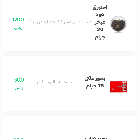
استبرق
عود
120.0
مبخر
عود استبرق مبخر 30 غ عبارة عن رقائق عود مع نفحات من الفوجير الحار والعنبر، والبرغموت والقرفة وخشب الأرز وإبرة الراعي لرائحة آسرة
ر.س
30
جرام
بخور ملكي
60.0
اشعر بالفخامة والقوة والإثارة اليوم مع بخور الملكي
75 جرام
ر.س
بخور عناب