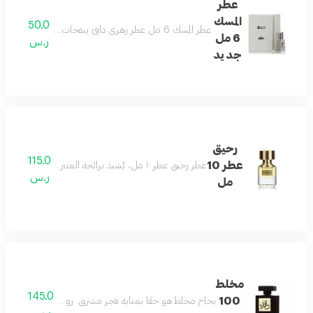
عطر
المسك
50.0
عطر المسك 6 مل عطر زهري دافئ بنفحات مسكيّة مقدمته من زنابق الوادي، وقلبه من خشب الكشمير، بينما قاعدته من المسك والعنبر والطحالب
6 مل
ر.س
جديد
رحيق
115.0
عطر 10
عطر رحيق عطر ١٠ مل، يُشيد برائحة العنبر الخشبي، المعروف برائحته الفاخرة، وزجاجته الفريدة
ر.س
مل
مخلط
145.0
100
بخاخ مخلط هو حقًا بمثابة فجر مشرق: روائح خشبية وعنبرية 
ر.س