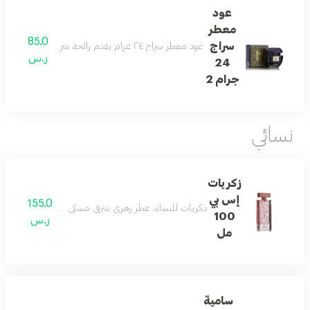
عود
معطر
85.0
سراج
عود معطر سراج ٢٤ غرام يقدم رائحة شرقية زهرية عنبرية مهدئة، مع نفحات عليا من الحمضيات، وخشب غني، وكراميل، وعنبر، ومسك، وفانيليا
ر.س
24
جرام 2
نسائي
زكريات
إس بي
155.0
ذكريات للنساء، عطر زهري شرقي مسكي مع الورد، اليوسفي، 
100
ر.س
مل
سامية