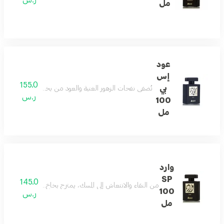
مل
عود
إس
155.0
بي
تُضفي نفحات الزهور الغنية والعود من بخاخ العود لمسة غا
ر.س
100
مل
وارد
SP
145.0
من النقاء والانتعاش إلى المسك، يمتزج بخاخ ورد مع طيف الأزها
100
ر.س
مل