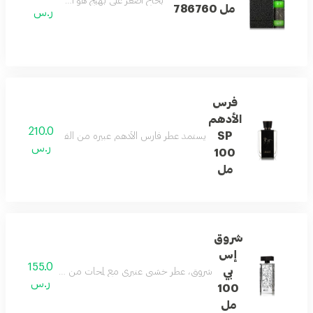
بخاخ أصغر علي بهيج هو الحب التي أسر الأرواح
مل 786760
ر.س
فرس
الأدهم
210.0
SP
يستمد عطر فارس الأدهم عبيره من الفوجير والخشب وال
ر.س
100
مل
شروق
إس
155.0
بي
شروق، عطر خشبي عنبري مع لمحات من الحمضيات ونضارة الفوا
ر.س
100
مل