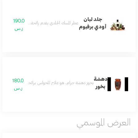
جلد لبان
190.0
عطر المسك الجلدي يقدم رائحة تنبع من دفء عمي
أودي برفيوم
ر.س
دهشة
180.0
بخور دهشة جرام، هو علاج للحواس برائحة شرقية جلدية غني
بخور
ر.س
العرض الموسمي