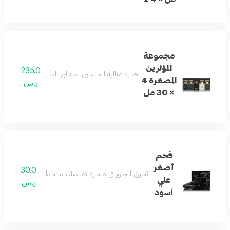
مجموعة
المؤثرين
235.0
هدية مثالية للجنسين لعشاق العطور! تحتوي المجموعة على 4 بخور مصغرة ساحرة، كل منها يفوح ب
المصغرة 4
ر.س
× 30 مل
فحم
أصغر
30.0
يُحرق البخور في مبخرة تقليدية باستخدام فحم الخشب أو
علي
ر.س
أسود