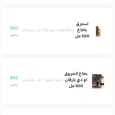
استبرق
95.0
باخاخ
يحافظ عطر استبرق بخّاخ على بصمة العطر النقية والراقية
ر.س
100 مل
بخاخ الشروق
80.0
او دي بارفان
بخور الشروق ١٠٠ مل، عطر بحري منعش، مثالي للمزج مع بخور الشروق.
ر.س
100 مل