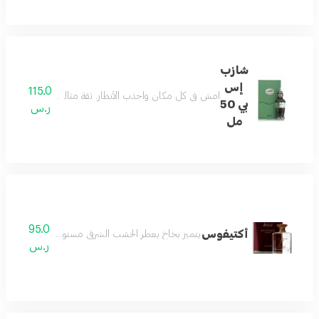
شازب
إس
115.0
امشِ في كل مكان واجذب الأنظار. ثقة مثالية. عطر مثالي يمنح
بي 50
ر.س
مل
95.0
أكتيفوس
يتميز بخاخ بعطر الخشب الشرقي مستوحى من الرجال النش
ر.س