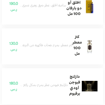
الخلق أو
190.0
سامية الخلق، عطر شرقي زهري عنبري مع الورد، الزعفران، 
دو بارفان
ر.س
100 مل
كنز
معطر
130.0
كنز معطر، يمزج نفحات فاكهية من البرتقال والبرقوق والخوخ و
100
ر.س
مل
دازلنج
فيوجن
180.0
دازلينغ فيوجن عطر يمزج بشكل رائع بين نفحات العنبر الش
أودي
ر.س
برفيوم