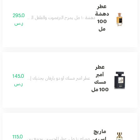
عطر
دهشة
295.0
دهشة ١٠٠ مل يمزج البرغموت والفلفل الوردي والتفاح مع الكراميل والعنبر والجلد ونجيل الهند والتوت لرائحة دافئة وأنيقة تدوم طويلاً
100
ر.س
مل
عطر
أمبر
145.0
عطر أمبر مسك أو دو بارفان يجذبك إلى عالم من الأناقة ب
مسك
ر.س
100 مل
ماريج
115.0
إس بي
معراج ١٠٠ مل، عطر للجنسين يجمع بين ثراء النفحات الشرقية والخشبية. يترك أثرًا مريحًا يدوم طويلًا