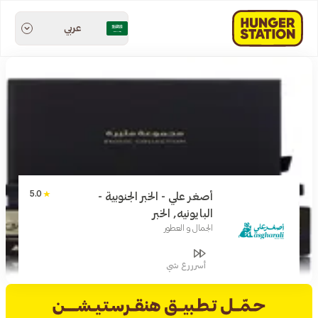
عربي
5.0
أصغر علي - الخبر الجنوبية -
البايونيه, الخبر
الجمال و العطور
أسرررع شي