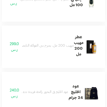
ر.س
100 مل
عطر
مهيب
299.0
مهيب 200 مل، يمزج بين الفواكه النابضة بالحياة، وإبرة الراعي، والبنفسج، وزهرة البرتقال، ومسك الروم، والعنبر، وخشب الأرز، والفانيليا لرائحة لا تُنسى
200
ر.س
مل
عود
240.0
الخليج
عود الخليج في البخور. رائحة فريدة تدعوك إلى عبيرها الأخّ
ر.س
24 جرام