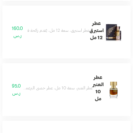
عطر
160.0
استبرق
عطر استبرق، سعة 12 مل، يُقدم رائحة فوجير العنبر الحارة الدائمة مع نفحات خشبية غنية، في زجاجة مميزة تترك أثرًا ملكيًا
ر.س
12 مل
عطر
العنبر
95.0
عطر العنبر، سعة 10 مل، عطر خشبي البرغموت والورد وإبرة الراعي، مُعزز بالزعفران وجوزة الطيب والبتشولي وخشب الصندل والمسك لدفء يدوم طويلًا
10
ر.س
مل