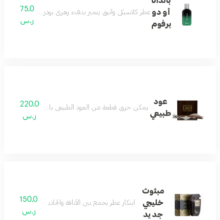
باندانا
75.0
أو دو
عطر كلاسيكي وأنيق يتميز بدفء زهري بودري وخشبي مع مزيج متو
ر.س
برفوم
عود
220.0
يمكن حرق قطعة من العود الطبيعي باستخدام مبخر، بينما 
طبيعي
ر.س
مبثوث
150.0
خليجي
ابتكار عطر يجمع بين الأناقة والجاذبية مع دفء خفي 
ر.س
جديد