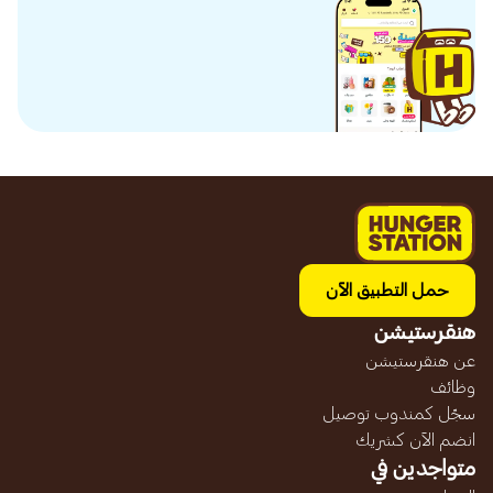
حمل التطبيق الآن
هنقرستيشن
عن هنقرستيشن
وظائف
سجّل كمندوب توصيل
انضم الآن كشريك
متواجدين في