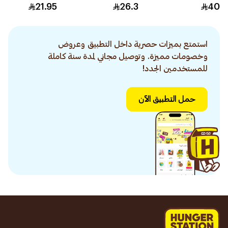
للشعر المجعد 300مل
والبروبوليس 400مل
21.95
26.3
40
استمتع بميزات حصرية داخل التطبيق وعروض
وخصومات مميزة. وتوصيل مجاني لمدة سنة كاملة
للمستخدمين الجدد!
حمل التطبيق الآن