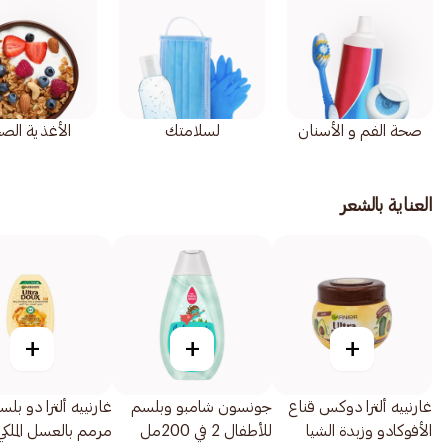
صحة الفم و الأسنان
لسلامتك
الأغذية الص
العناية بالشعر
+
+
+
غارنييه ألترا دوكس قناع
جونسون شامبو وبلسم
غارنييه ألترا دو بلس
الأفوكادو وزبدة الشيا
للأطفال 2 في 200مل
مرمم بالعسل الملكي