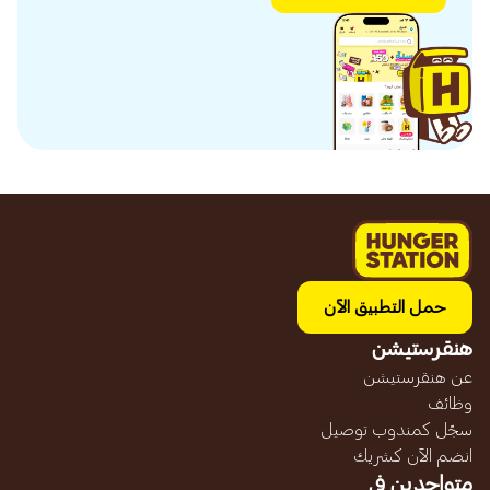
حمل التطبيق الآن
هنقرستيشن
عن هنقرستيشن
وظائف
سجّل كمندوب توصيل
انضم الآن كشريك
متواجدين في