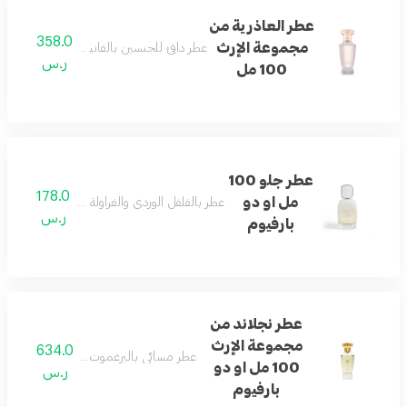
عطر العاذرية من
358.0
مجموعة الإرث
عطر دافئ للجنسين بالفانيليا وخشب الصندل و
ر.س
100 مل
عطر جلو 100
178.0
مل او دو
عطر بالفلفل الوردي والفراولة والبرالين والمسك ب
ر.س
بارفيوم
عطر نجلاند من
مجموعة الإرث
634.0
عطر مسائي بالبرغموت والتفاح الأخضر والز
100 مل او دو
ر.س
بارفيوم