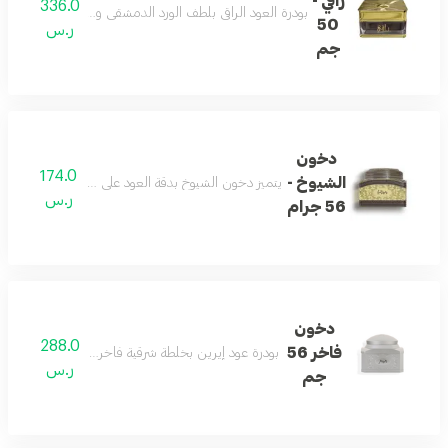
راقي -
336.0
بودرة العود الراقي بلطف الورد الدمشقي ودفْ المريمية والز
50
ر.س
جم
دخون
174.0
الشيوخ -
يتميز دخون الشيوخ بدقة العود على خلطة شرقية ممزوجًا
ر.س
56 جرام
دخون
288.0
فاخر 56
بودرة عود إيرين بخلطة شرقية فاخرة للاستخدام اليومي
ر.س
جم