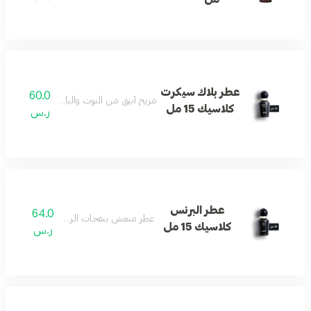
عطر بلاك سيكرت
60.0
مزيج أنيق من التوت والياسمين والفانيليا الن
كلاسيك 15 مل
ر.س
عطر البرنس
64.0
عطر منعش بنفحات الريحان العذبة.
كلاسيك 15 مل
ر.س