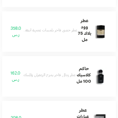
عطر
وود
358.0
عطر خشبي فاخر بلمسات عصرية أنيقة، مثالي للأمسيات والم
بلاك 75
ر.س
مل
حاكم
162.0
كلاسيك
عطر رجالي فاخر يمزج الزعفران والمسك والأخشاب البيضاء
ر.س
100 مل
عطر
عبارات
208.0