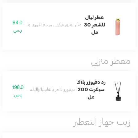
عطر ليال
84.0
للشعر 30
عطر زهري فاكهي يجمع الجوري والبطيخ والجيرانيوم وا
ر.س
مل
معطر منزلي
رد دفيوزر بلاك
198.0
سيكرت 200
ديفيوزر فاخر بالفانيليا والياسمين والمسك والعنبر 
ر.س
مل
زيت جهاز التعطير