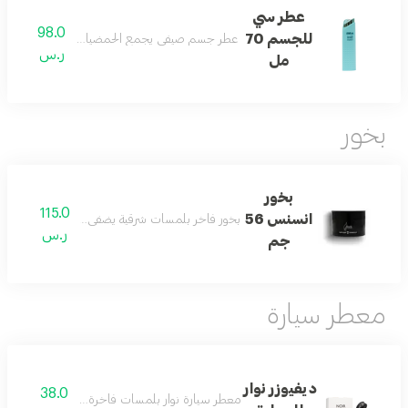
عطر سي
98.0
للجسم 70
عطر جسم صيفي يجمع الحمضيات والكراميل مع الأ
ر.س
مل
بخور
بخور
115.0
انسنس 56
بخور فاخر بلمسات شرقية يضفي على المكان عبقاً مميز
ر.س
جم
معطر سيارة
ديفيوزر نوار
38.0
معطر سيارة نوار بلمسات فاخرة مستوحاة من عطر ن