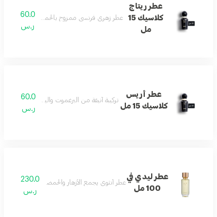
عطر ريتاج
60.0
كلاسيك 15
عطر زهري فرنسي ممزوج بالحمضيات لإطلالة مشرق
ر.س
مل
عطر أريس
60.0
تركيبة أنيقة من البرغموت والياسمين تنتهي بالفان
كلاسيك 15 مل
ر.س
عطر ليدي في
230.0
عطر أنثوي يجمع الأزهار والحمضيات مع المسك والعن
100 مل
ر.س