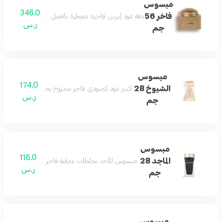
مبسوس
346.0
فاخر 56
دقة عود إيرين فاخرة معطرة بأفضل الخلطات الشرقية، مث
ر.س
جم
مبسوس
174.0
الشيوخ 28
كسر عود كمبودي فاخر ممزوج بخلطات شرقية لتعطير ا
ر.س
جم
مبسوس
116.0
الماجد 28
مبسوس الماجد بخلطات شرقية فاخرة وكسر عود يمنح الم
ر.س
جم
مبسوس