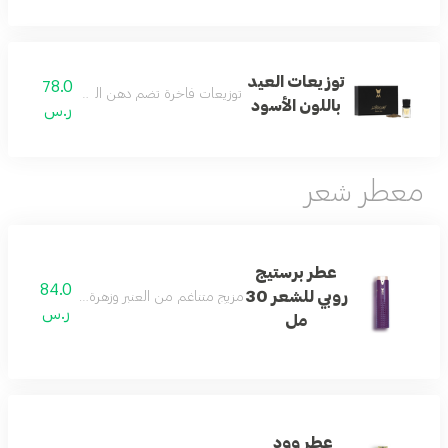
توزيعات العيد
78.0
توزيعات فاخرة تضم دهن العاذرية وكسرة عود م
باللون الأسود
ر.س
معطر شعر
عطر برستيج
84.0
روبي للشعر 30
مزيج متناغم من العنبر وزهرة البرتقال المنعشة بث
ر.س
مل
عطر وود