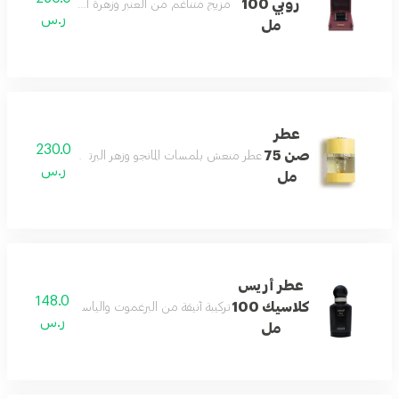
روبي 100
مزيج متناغم من العنبر وزهرة البرتقال المنعشة بثبا
ر.س
مل
عطر
230.0
صن 75
عطر منعش بلمسات المانجو وزهر البرتقال وخشب الصندل 
ر.س
مل
عطر أريس
148.0
كلاسيك 100
تركيبة أنيقة من البرغموت والياسمين تنتهي بلمسة ن
ر.س
مل