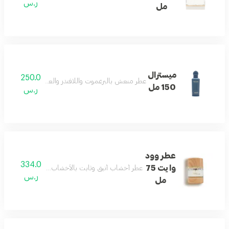
ر.س
مل
ميسترال
250.0
عطر منعش بالبرغموت واللافندر والعنبر يمنح دفئاً وأناقة 
150 مل
ر.س
عطر وود
334.0
وايت 75
عطر أخشاب أنيق وثابت بالأخشاب البيضاء يمنح جاذبي
ر.س
مل