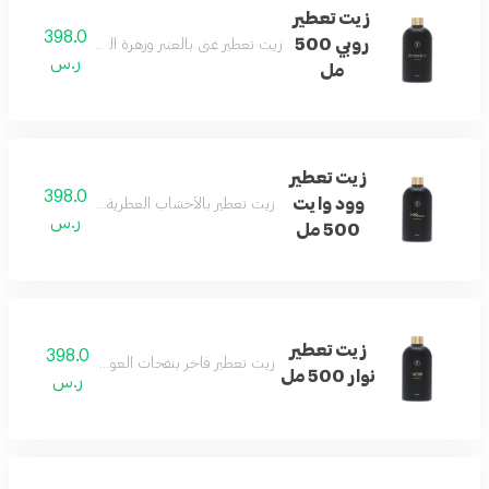
زيت تعطير
398.0
روبي 500
زيت تعطير غني بالعنبر وزهرة البرتقال لإحساس م
ر.س
مل
زيت تعطير
398.0
وود وايت
زيت تعطير بالأخشاب العطرية والخزامى يجمع بين 
ر.س
500 مل
زيت تعطير
398.0
زيت تعطير فاخر بنفحات العود والتوباكو لأجواء راق
نوار 500 مل
ر.س