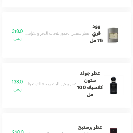
وود
318.0
قري
عطر منعش يجمع نفحات البحر والكراميل والجلد والأخشاب ل
ر.س
75 مل
عطر جولد
ستون
138.0
عطر يومي ثابت يجمع التوت والكشمش مع العنبر و
كلاسيك 100
ر.س
مل
عطر برستيج
250.0