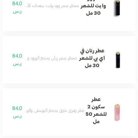
84.0
وايت للشعر
معطر شعر وود وايت بنفحات الأخشاب البيضاء لإطلالة
ر.س
30 مل
عطر رنان في
84.0
آي بي للشعر
معطر شعر رنان يجمع الورود والمسك مع لمسات فر
ر.س
30 مل
عطر
سكون 2
84.0
عطر زهري شرقي يجمع اليوسفي والورد الأبيض والياس
للشعر 50
ر.س
مل