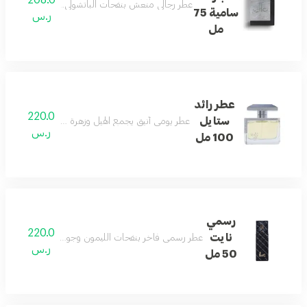
عطر رجالي منعش بنفحات الباتشولي والحمضيات وخشب الأر
سامية 75
ر.س
مل
عطر رائد
220.0
ستايل
عطر يومي أنيق يجمع الهيل وزهرة البرتقال والفلفل الورد
ر.س
100 مل
رسمي
220.0
نايت
عطر رسمي فاخر بنفحات الليمون وجوزة الطيب والتونكا م
ر.س
50 مل