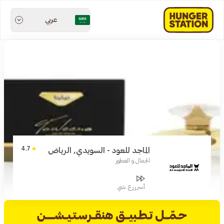
عربي
4.7
الماجد للعود - السويدي, الرياض
الجمال و العطور
أسرررع شي