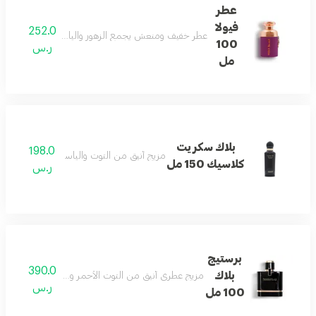
عطر
فيولا
252.0
عطر خفيف ومنعش يجمع الزهور والياسمين والحمضيات
100
ر.س
مل
بلاك سكريت
198.0
مزيج أنيق من التوت والياسمين والفانيليا النا
كلاسيك 150 مل
ر.س
برستيج
390.0
بلاك
مزيج عطري أنيق من التوت الأحمر ووردة الأوريس وخشب ا
ر.س
100 مل