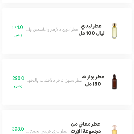
عطر ليدي
174.0
عطر أنثوي بالأزهار والياسمين والباتشولي والفانيليا 
ليال 100 مل
ر.س
عطر بوازيه
298.0
عطر شتوي فاخر بالأخشاب والبخور والباتشولي بلمسا
150 مل
ر.س
عطر معاني من
398.0
مجموعة الإرث
عطر شرقي فرنسي يجمع الورد والأخشاب والعو