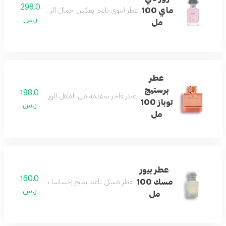
298.0
ماي 100
عطر أنثوي ناعم يعكس جمال الربيع ونقاءه بلمسات ر
ر.س
مل
عطر
برستيج
198.0
عطر فاخر بمقدمة من الفلفل الوردي والورد الدمشق
توباز 100
ر.س
مل
عطر بيور
160.0
مسك 100
عطر مسكي ناعم يمنح إحساساً بالنظافة والانتعاش 
ر.س
مل