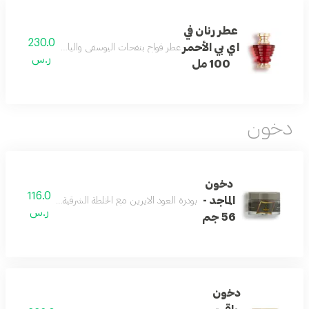
عطر رنان في
230.0
اي بي الأحمر
عطر فواح بنفحات اليوسفي والياسمين والمسك يمنحك 
ر.س
100 مل
دخون
دخون
116.0
الماجد -
بودرة العود الايرين مع الخلطة الشرقية إستخدام يومي للبيت 
ر.س
56 جم
دخون