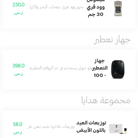
230.0
وود قري
بخور وود قري بنفحات البحر والكراميل والجلد وال
ر.س
30 جم
جهاز تعطير
جهاز
398.0
التعطير
هو جهاز يستخدم في نثر الروائح العطرية في جميع أنحاء الأماكن الصغيرة بمحيط ٣٠٠ متر
ر.س
- 100
مجموعة هدايا
توزيعات العيد
58.0
توزيعات فاخرة تضم دهن فروتي عنبر وكسرة عود
باللون الأبيض
ر.س