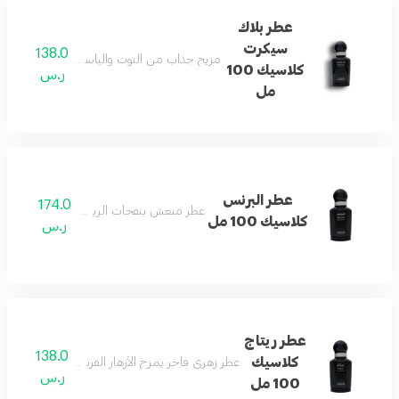
عطر بلاك
سيكرت
138.0
مزيج جذاب من التوت والياسمين والفانيليا يمنح
كلاسيك 100
ر.س
مل
عطر البرنس
174.0
عطر منعش بنفحات الريحان العذبة والأنيقة.
كلاسيك 100 مل
ر.س
عطر ريتاج
138.0
كلاسيك
عطر زهري فاخر يمزج الأزهار الفرنسية مع نفحات الح
ر.س
100 مل