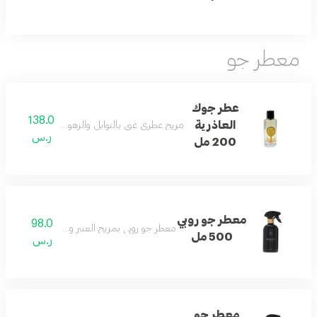
معطر جو
عطر جوك
138.0
العاذرية
مزيج عطري غني بالتوابل والزهور والأخشاب والمسك 
ر.س
200 مل
معطر جو روبي
98.0
معطر جو روبي بمزيج العنبر وزهرة البرتقال المنعش
500 مل
ر.س
معطر جو