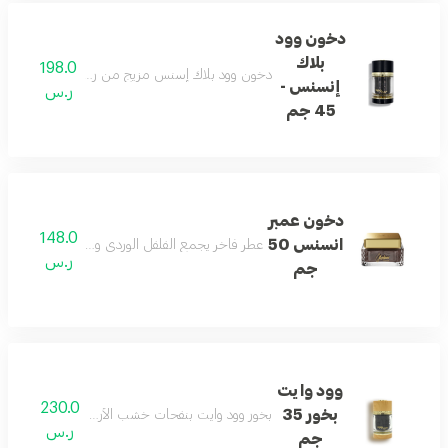
دخون وود
بلاك
198.0
دخون وود بلاك إسنس مزيج من روائح عطرية من الزعف
إنسنس -
ر.س
45 جم
دخون عمبر
148.0
انسنس 50
عطر فاخر يجمع الفلفل الوردي والكهرمان والعنبر والب
ر.س
جم
وود وايت
230.0
بخور 35
بخور وود وايت بنفحات خشب الأرز والكراميل والبرغمو
ر.س
جم