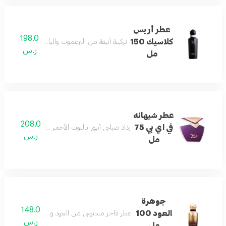
عطر أريس
198.0
كلاسيك 150
تركيبة أنيقة من البرغموت والياسمين تنتهي بلمسة
ر.س
مل
عطر شيهانه
208.0
في اي بي 75
رذاذ صباحي أنيق بالتوت الأحمر والفريزيا وخشب الص
ر.س
مل
جوهرة
148.0
العود 100
عطر فاخر مستوحى من العود والبخور لحضور مميز وأ
ر.س
مل