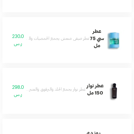
عطر
230.0
سي 75
عطر صيفي منعش يجمع الحمضيات والكراميل مع الأخشاب و
ر.س
مل
عطر نوار
298.0
عطر نوار يجمع الجلد والبرقوق والعنبر والأخشاب لشخصية
150 مل
ر.س
روز دي