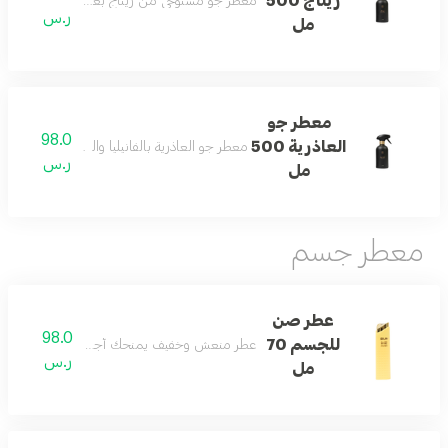
ريتاج 500
معطر جو مستوحى من ريتاج بعبير الزهور والحمضيا
ر.س
مل
معطر جو
98.0
العاذرية 500
معطر جو العاذرية بالفانيليا والباتشولي والمسك لأ
ر.س
مل
معطر جسم
عطر صن
98.0
للجسم 70
عطر منعش وخفيف يمنحك أجواء باردة ومريحة طو
ر.س
مل