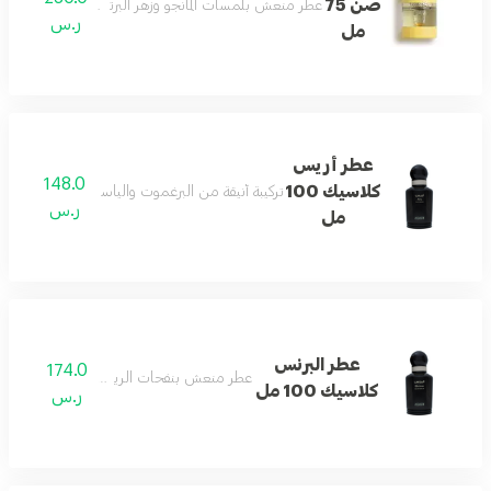
صن 75
عطر منعش بلمسات المانجو وزهر البرتقال وخشب الصندل 
ر.س
مل
عطر أريس
148.0
كلاسيك 100
تركيبة أنيقة من البرغموت والياسمين تنتهي بلمسة ن
ر.س
مل
عطر البرنس
174.0
عطر منعش بنفحات الريحان العذبة والأنيقة.
كلاسيك 100 مل
ر.س