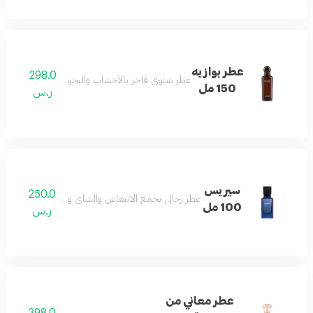
عطر بوازيه
298.0
عطر شتوي فاخر بالأخشاب والبخور والباتشولي بلمسا
150 مل
ر.س
سيريس
250.0
عطر رجالي يجمع الانتعاش والشاي وخشب الأكيجالاوود 
100 مل
ر.س
عطر معاني من
398.0