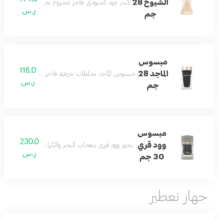
الشيوخ 28
كسر عود كمبودي فاخر ممزوج بخلطات شرقية لتعطير ا
ر.س
جم
مبسوس
116.0
الماجد 28
مبسوس الماجد بخلطات شرقية فاخرة وكسر عود يمنح الم
ر.س
جم
مبسوس
230.0
وود قري
بخور وود قري بنفحات البحر والكراميل والجلد وال
ر.س
30 جم
جهاز تعطير