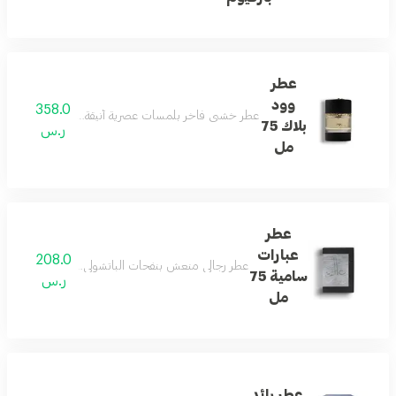
عطر
وود
358.0
عطر خشبي فاخر بلمسات عصرية أنيقة، مثالي للأمسيات والم
بلاك 75
ر.س
مل
عطر
عبارات
208.0
عطر رجالي منعش بنفحات الباتشولي والحمضيات وخشب الأر
سامية 75
ر.س
مل
عطر رائد