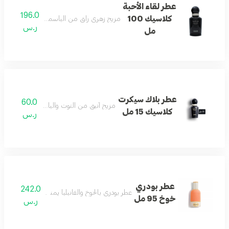
عطر لقاء الأحبة
196.0
كلاسيك 100
مزيج زهري راقٍ من الياسمين والباتشولي والأزه
ر.س
مل
عطر بلاك سيكرت
60.0
مزيج أنيق من التوت والياسمين والفانيليا الن
كلاسيك 15 مل
ر.س
عطر بودري
242.0
عطر بودري بالخوخ والفانيليا يمنح إحساساً منعشاً و
خوخ 95 مل
ر.س