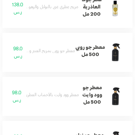
138.0
العاذرية
مزيج عطري غني بالتوابل والزهور والأخشاب والمسك 
ر.س
200 مل
معطر جو روبي
98.0
معطر جو روبي بمزيج العنبر وزهرة البرتقال المنعش
500 مل
ر.س
معطر جو
98.0
وود وايت
معطر وود وايت بالأخشاب العطرية والخزامى لتوازن 
ر.س
500 مل