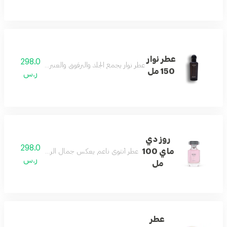
عطر نوار
298.0
عطر نوار يجمع الجلد والبرقوق والعنبر والأخشاب لشخصية
150 مل
ر.س
روز دي
298.0
ماي 100
عطر أنثوي ناعم يعكس جمال الربيع ونقاءه بلمسات ر
ر.س
مل
عطر