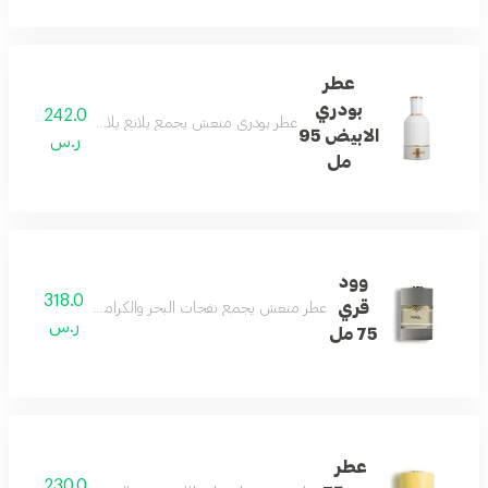
عطر
بودري
242.0
عطر بودري منعش يجمع يلانغ يلانغ والورد والياسمين 
الابيض 95
ر.س
مل
وود
318.0
قري
عطر منعش يجمع نفحات البحر والكراميل والجلد والأخشاب ل
ر.س
75 مل
عطر
230.0