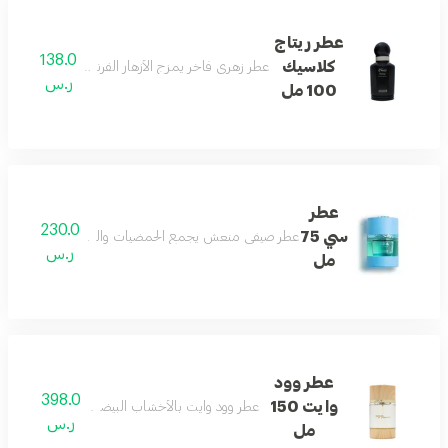
عطر ريتاج
138.0
كلاسيك
عطر زهري فاخر يمزج الأزهار الفرنسية مع نفحات الح
ر.س
100 مل
عطر
230.0
سي 75
عطر صيفي منعش يجمع الحمضيات والكراميل مع الأخشاب و
ر.س
مل
عطر وود
398.0
وايت 150
عطر وود وايت بالأخشاب البيضاء يمنح جاذبية وثباتاً ر
ر.س
مل