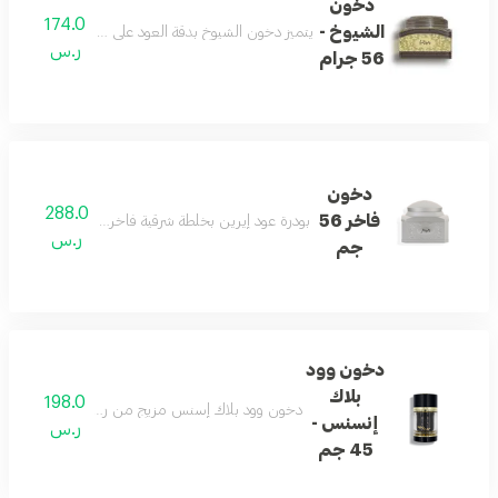
دخون
174.0
الشيوخ -
يتميز دخون الشيوخ بدقة العود على خلطة شرقية ممزوجًا
ر.س
56 جرام
دخون
288.0
فاخر 56
بودرة عود إيرين بخلطة شرقية فاخرة للاستخدام اليومي
ر.س
جم
دخون وود
بلاك
198.0
دخون وود بلاك إسنس مزيج من روائح عطرية من الزعف
إنسنس -
ر.س
45 جم