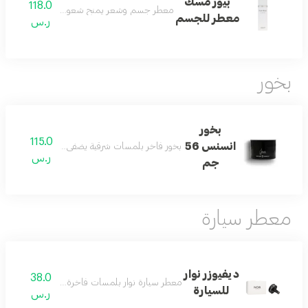
بيور مسك
118.0
معطر جسم وشعر يمنح شعوراً بالبهجة والنظافة و
معطر للجسم
ر.س
بخور
بخور
115.0
انسنس 56
بخور فاخر بلمسات شرقية يضفي على المكان عبقاً مميز
ر.س
جم
معطر سيارة
ديفيوزر نوار
38.0
معطر سيارة نوار بلمسات فاخرة مستوحاة من عطر ن
للسيارة
ر.س