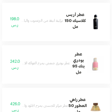
عطر أريس
198.0
كلاسيك 150
تركيبة أنيقة من البرغموت والياسمين تنتهي بلمسة
ر.س
مل
عطر
بودري
242.0
عطر بودري منعش يمزج الفواكه الاستوائية والورد والفاو
بنك 95
ر.س
مل
عطر راهي
426.0
العطور 50
عطر مركز للجنسين يمزج الجلود والمسك والأخشاب مع
ر.س
مل