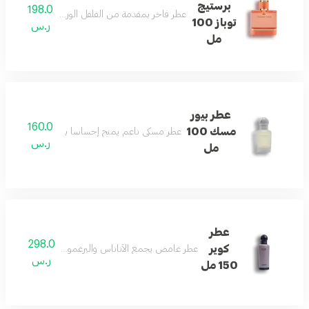
برستيج
198.0
عطر فاخر بمقدمة من الفلفل الوردي والورد الدمشق
توباز 100
ر.س
مل
عطر بيور
160.0
مسك 100
عطر مسكي ناعم يمنح إحساساً بالنظافة والانتعاش 
ر.س
مل
عطر
298.0
كوير
عطر غامض يجمع الأناناس والبرغموت والبخور مع العود و
ر.س
150 مل