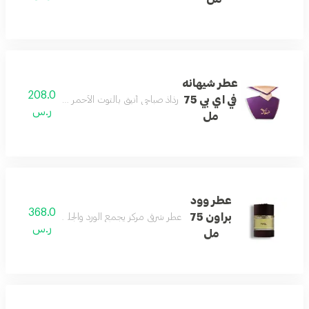
عطر شيهانه
208.0
في اي بي 75
رذاذ صباحي أنيق بالتوت الأحمر والفريزيا وخشب الص
ر.س
مل
عطر وود
368.0
براون 75
عطر شرقي مركز يجمع الورد والجلد والأخشاب والعود 
ر.س
مل