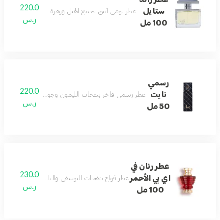
220.0
ستايل
عطر يومي أنيق يجمع الهيل وزهرة البرتقال والفلفل الورد
ر.س
100 مل
رسمي
220.0
نايت
عطر رسمي فاخر بنفحات الليمون وجوزة الطيب والتونكا م
ر.س
50 مل
عطر رنان في
230.0
اي بي الأحمر
عطر فواح بنفحات اليوسفي والياسمين والمسك يمنحك 
ر.س
100 مل