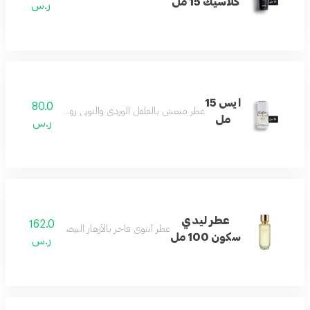
كلاسيك 15 مل
ر.س
ايس 15
80.0
عطر منعش بالفلفل الوردي والتوبي روز مع المسك والفانيليا
مل
ر.س
عطر ليدي
162.0
عطر أنثوي فاخر بالأزهار البيضاء والأخشاب والفانيل
سكون 100 مل
ر.س