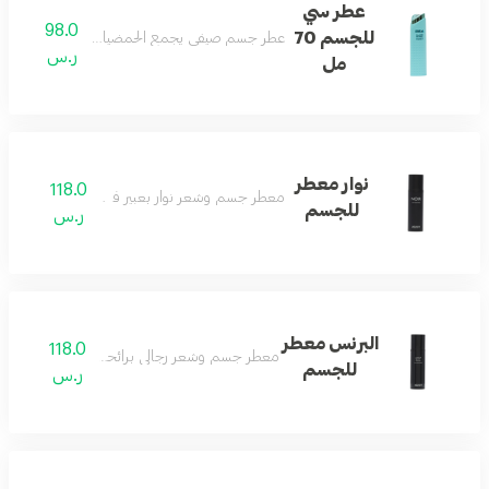
عطر سي
98.0
للجسم 70
عطر جسم صيفي يجمع الحمضيات والكراميل مع الأ
ر.س
مل
نوار معطر
118.0
معطر جسم وشعر نوار بعبير فاخر يدوم طويلاً.
للجسم
ر.س
البرنس معطر
118.0
معطر جسم وشعر رجالي برائحة منعشة ومميزة.
للجسم
ر.س