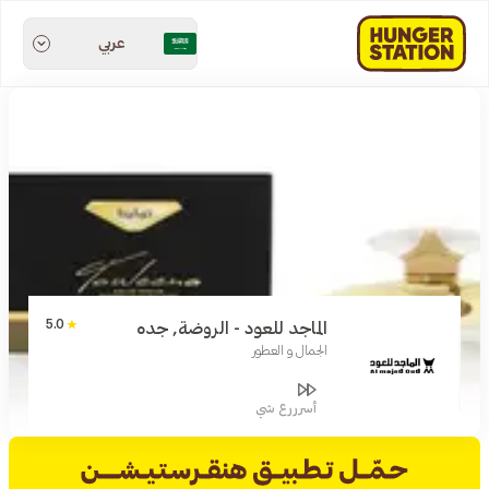
عربي
5.0
الماجد للعود - الروضة, جده
الجمال و العطور
أسرررع شي