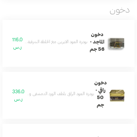
دخون
دخون
116.0
الماجد -
بودرة العود الايرين مع الخلطة الشرقية إستخدام يومي للبيت 
ر.س
56 جم
دخون
راقي -
336.0
بودرة العود الراقي بلطف الورد الدمشقي ودفْ المريمية والز
50
ر.س
جم