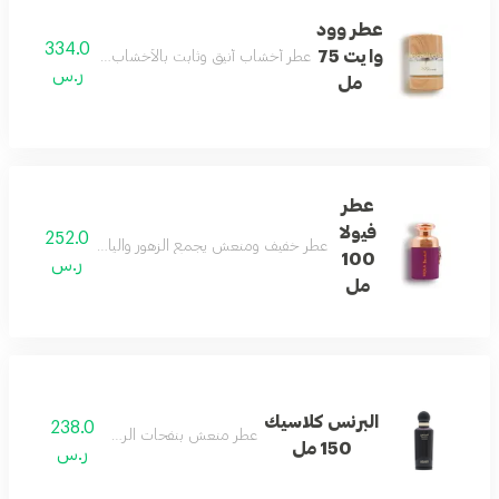
عطر وود
334.0
وايت 75
عطر أخشاب أنيق وثابت بالأخشاب البيضاء يمنح جاذبي
ر.س
مل
عطر
فيولا
252.0
عطر خفيف ومنعش يجمع الزهور والياسمين والحمضيات
100
ر.س
مل
البرنس كلاسيك
238.0
عطر منعش بنفحات الريحان العذبة.
150 مل
ر.س