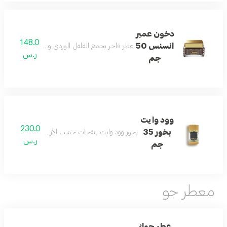
دخون عمبر
148.0
انسنس 50
عطر فاخر يجمع الفلفل الوردي والكهرمان والعنبر والب
ر.س
جم
وود وايت
230.0
بخور 35
بخور وود وايت بنفحات خشب الأرز والكراميل والبرغمو
ر.س
جم
معطر جو
عطر جوك