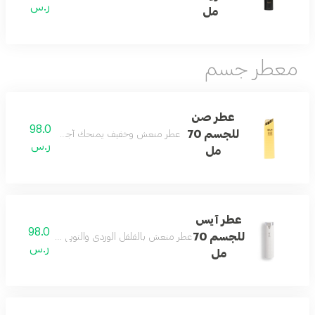
ر.س
مل
معطر جسم
عطر صن
98.0
للجسم 70
عطر منعش وخفيف يمنحك أجواء باردة ومريحة طو
ر.س
مل
عطر آيس
98.0
للجسم 70
عطر منعش بالفلفل الوردي والتوبي روز مع المسك وال
ر.س
مل