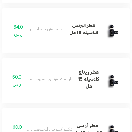
عطر البرنس
64.0
عطر منعش بنفحات الريحان العذبة.
كلاسيك 15 مل
ر.س
عطر ريتاج
60.0
كلاسيك 15
عطر زهري فرنسي ممزوج بالحمضيات لإطلالة مشرق
ر.س
مل
عطر أريس
60.0
تركيبة أنيقة من البرغموت والياسمين تنتهي بالفان