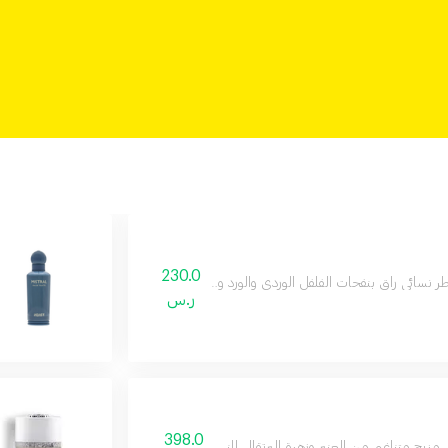
230.0
ر نسائي راقٍ بنفحات الفلفل الوردي والورد والباتشولي لمزيد من الأنوثة والجاذبية.
ر.س
398.0
مزيج متناغم من العنبر وزهرة البرتقال المنعشة بثبات يدوم طويلاً.