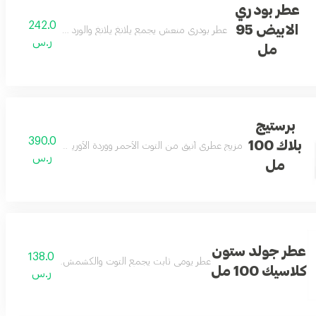
عطر بودري
242.0
الابيض 95
عطر بودري منعش يجمع يلانغ يلانغ والورد والياسمين مع لمسات 
ر.س
مل
برستيج
390.0
بلاك 100
مزيج عطري أنيق من التوت الأحمر ووردة الأوريس وخشب الأرز والجل
ر.س
مل
عطر جولد ستون
138.0
عطر يومي ثابت يجمع التوت والكشمش مع العنبر والمسك ل
كلاسيك 100 مل
ر.س