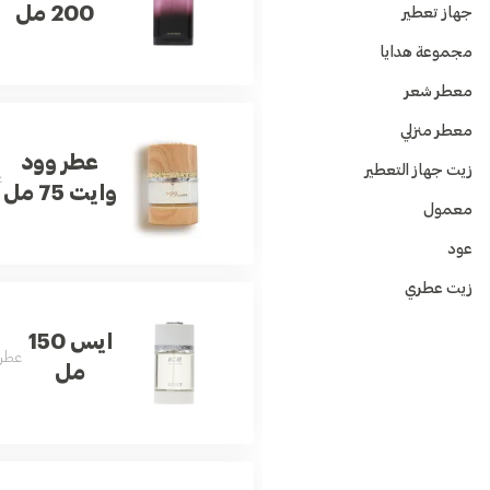
200 مل
جهاز تعطير
مجموعة هدايا
معطر شعر
معطر منزلي
عطر وود
زيت جهاز التعطير
ع
وايت 75 مل
معمول
عود
زيت عطري
ايس 150
عطر 
مل