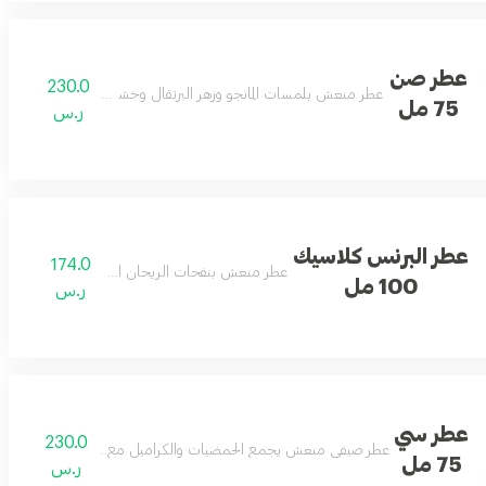
عطر صن
230.0
عطر منعش بلمسات المانجو وزهر البرتقال وخشب الصندل لأجواء خفي
75 مل
ر.س
عطر البرنس كلاسيك
174.0
عطر منعش بنفحات الريحان العذبة والأنيقة.
100 مل
ر.س
عطر سي
230.0
عطر صيفي منعش يجمع الحمضيات والكراميل مع الأخشاب والعنبر بلم
75 مل
ر.س