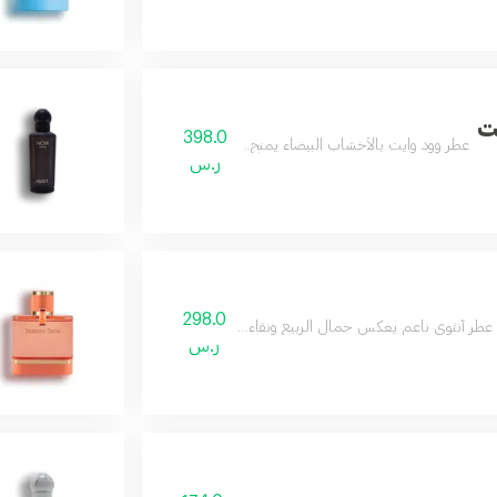
ت
398.0
عطر وود وايت بالأخشاب البيضاء يمنح جاذبية وثباتاً راقياً.
ر.س
298.0
عطر أنثوي ناعم يعكس جمال الربيع ونقاءه بلمسات رقيقة وجذابة.
ر.س