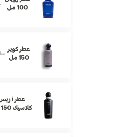
ع
100 مل
عطر كوير
عطر
150 مل
عطر أريس
كلاسيك 150 مل