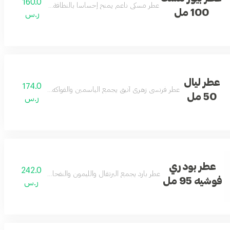
160.0
عطر مسكي ناعم يمنح إحساساً بالنظافة والانتعاش طوال الي
100 مل
ر.س
عطر ليال
174.0
عطر فرنسي زهري أنيق يجمع الياسمين والفواكه والمسك لإطلالة يومي
50 مل
ر.س
عطر بودري
242.0
عطر بارد يجمع البرتقال والليمون والنفحات المائية مع زهرة فران
فوشيه 95 مل
ر.س