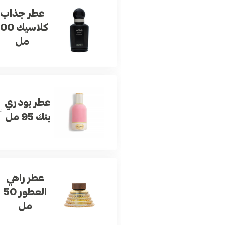
عطر جذاب
كلاسيك 0
مل
عطر بودري
ع
بنك 95 مل
عطر راهي
العطور 50
مل