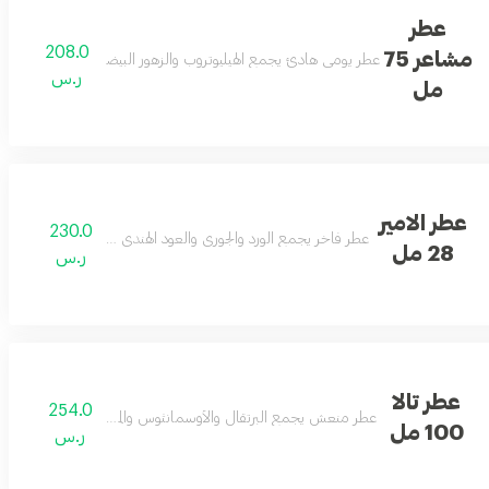
عطر
208.0
مشاعر 75
عطر يومي هادئ يجمع الهيليوتروب والزهور البيضاء والفانيليا والمسك 
ر.س
مل
عطر الامير
230.0
عطر فاخر يجمع الورد والجوري والعود الهندي مع لمسات شرقية دافئة
28 مل
ر.س
عطر تالا
254.0
عطر منعش يجمع البرتقال والأوسمانثوس والمسك والكراميل والأخ
100 مل
ر.س