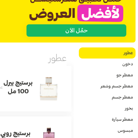
حمِّل الآن
عطور
عطور
دخون
معطر جو
برستيج بيرل
معطر جسم وشعر
عط
100 مل
معطر جسم
بخور
معطر سيارة
مبسوس
برستيج روبي