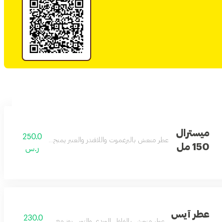
ميسترال
250.0
عطر منعش بالبرغموت واللافندر والعنبر يمنح دفئاً وأناقة تدوم طويلا
150 مل
ر.س
عطر آيس
230.0
عطر منعش بالفلفل الوردي والتوبي روز مع المسك والفانيليا.