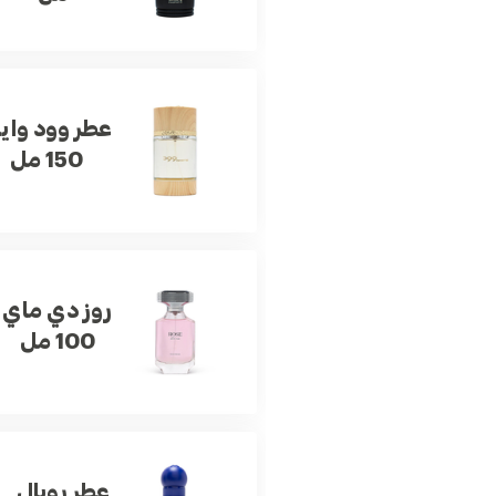
عطر وود واي
150 مل
روز دي ماي
100 مل
عطر رويال