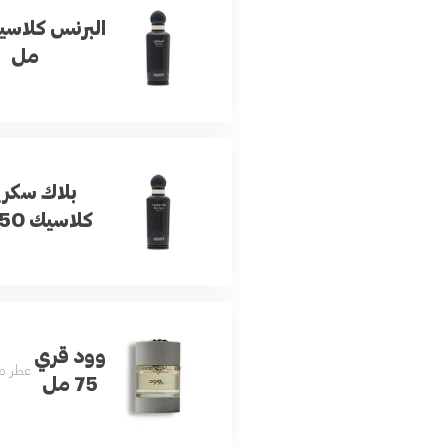
مل
بلاك سكر
كلاسيك 150 مل
وود قري
عطر من
75 مل