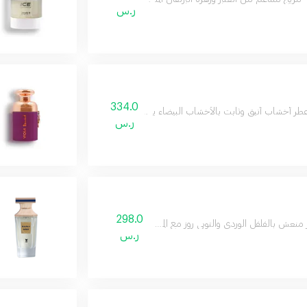
ر.س
334.0
طر أخشاب أنيق وثابت بالأخشاب البيضاء يمنح جاذبية عصرية تناسب الجميع.
ر.س
298.0
منعش بالفلفل الوردي والتوبي روز مع المسك والفانيليا.
ر.س