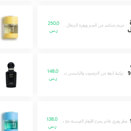
250.0
مزيج متناغم من العنبر وزهرة البرتقال المنعشة بثبات يدوم طويلاً.
ر.س
148.0
100
تركيبة أنيقة من البرغموت والياسمين تنتهي بلمسة ناعمة من الفانيليا.
ر.س
138.0
1
عطر زهري فاخر يمزج الأزهار الفرنسية مع نفحات الحمضيات لإطلالة مشرقة ودافئة.
ر.س