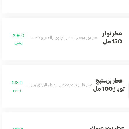
عطر نوار
298.0
عطر نوار يجمع الجلد والبرقوق والعنبر والأخشاب لشخصية غامضة وأ
150 مل
ر.س
عطر برستيج
198.0
عطر فاخر بمقدمة من الفلفل الوردي والورد الدمشقي مع خشب
توباز 100 مل
ر.س
عطر بيور مسك