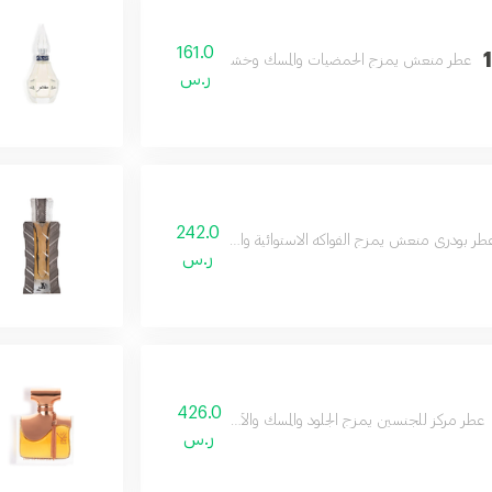
161.0
10
عطر منعش يمزج الحمضيات والمسك وخشب الصندل لإحساس يومي بالحيوية.
ر.س
242.0
طر بودري منعش يمزج الفواكه الاستوائية والورد والفاوانيا مع البخور وعود الصندل.
ر.س
426.0
عطر مركز للجنسين يمزج الجلود والمسك والأخشاب مع البرغموت بثبات يدوم.
ر.س