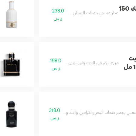
البرنس كلاسيك 150
238.0
عطر منعش بنفحات الريحان العذبة.
ر.س
يت
198.0
مزيج أنيق من التوت والياسمين والفانيليا الناعمة.
ر.س
318.0
عش يجمع نفحات البحر والكراميل والجلد والأخشاب ليمنح إحساساً بالحيوية والبهجة.
ر.س