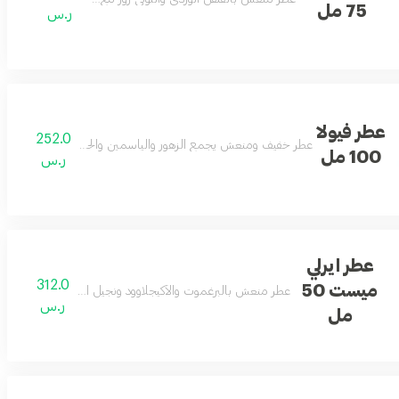
75 مل
ر.س
عطر فيولا
252.0
عطر خفيف ومنعش يجمع الزهور والياسمين والحمضيات مع دفء ا
100 مل
ر.س
عطر ايرلي
312.0
ميست 50
عطر منعش بالبرغموت والأكيجلاوود ونجيل الهند والمسك يمنحك 
ر.س
مل