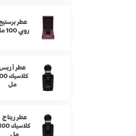
عطر برستيج
روبي 100 مل
عطر أريس
كلاسيك 
مل
عطر ريتاج
كلاسيك 00
مل