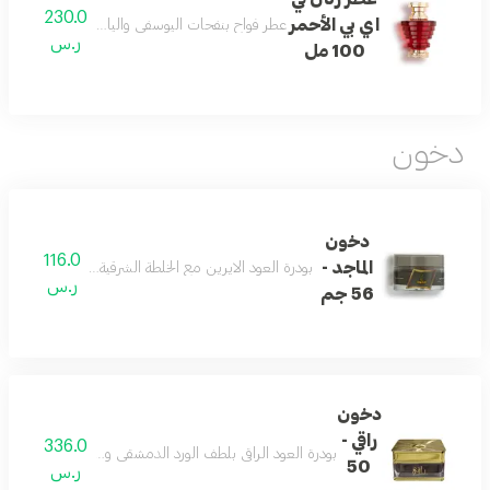
230.0
اي بي الأحمر
عطر فواح بنفحات اليوسفي والياسمين والمسك يمنحك 
ر.س
100 مل
دخون
دخون
116.0
الماجد -
بودرة العود الايرين مع الخلطة الشرقية إستخدام يومي للبيت 
ر.س
56 جم
دخون
راقي -
336.0
بودرة العود الراقي بلطف الورد الدمشقي ودفْ المريمية والز
50
ر.س