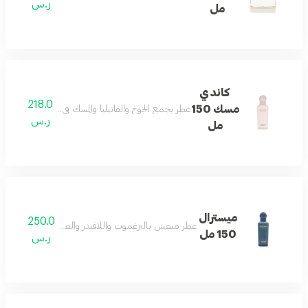
ر.س
مل
كاندي
218.0
مسك 150
عطر يجمع الخوخ والفانيليا والمسك في مزيج متوازن من
ر.س
مل
ميسترال
250.0
عطر منعش بالبرغموت واللافندر والعنبر يمنح دفئاً وأناقة 
150 مل
ر.س