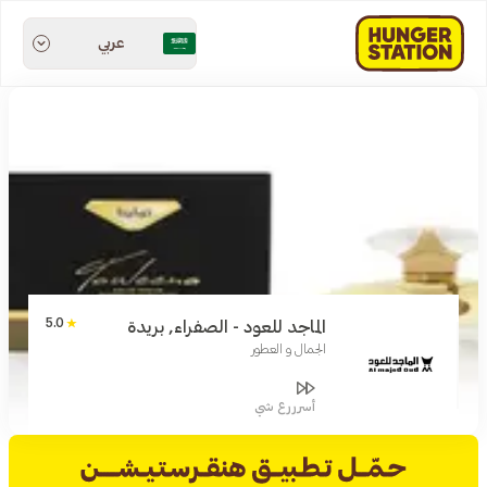
عربي
5.0
الماجد للعود - الصفراء, بريدة
الجمال و العطور
أسرررع شي