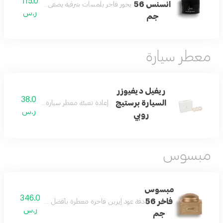
115.0
انسنس 56
بخور فاخر بلمسات شرقية يضفي على المكان عبقاً مميز
ر.س
جم
معطر سيارة
ريفيل ديفيوزر
38.0
السيارة برستيج
إعادة تعبئة معطر سيارة روبي بعبير فاخر وأ
ر.س
روبي
مبسوس
مبسوس
346.0
فاخر 56
دقة عود إيرين فاخرة معطرة بأفضل الخلطات الشرقية، مث
ر.س
جم