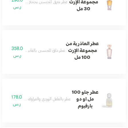
مجموعة الإرث
عطر شرقي للجنسين يجمع الورد والعود والعنب
ر.س
30 مل
عطر العاذرية من
358.0
مجموعة الإرث
عطر دافئ للجنسين بالفانيليا وخشب الصندل و
ر.س
100 مل
عطر جلو 100
178.0
مل او دو
عطر بالفلفل الوردي والفراولة والبرالين والمسك ب
ر.س
بارفيوم