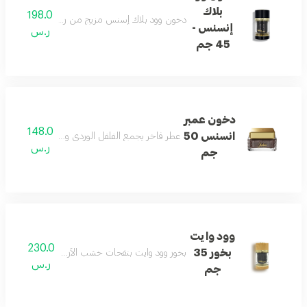
بلاك
198.0
دخون وود بلاك إسنس مزيج من روائح عطرية من الزعف
إنسنس -
ر.س
45 جم
دخون عمبر
148.0
انسنس 50
عطر فاخر يجمع الفلفل الوردي والكهرمان والعنبر والب
ر.س
جم
وود وايت
230.0
بخور 35
بخور وود وايت بنفحات خشب الأرز والكراميل والبرغمو
ر.س
جم