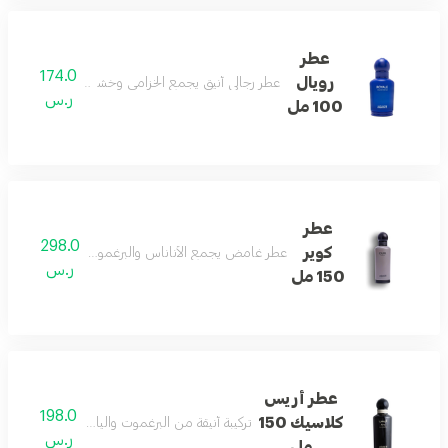
عطر
174.0
رويال
عطر رجالي أنيق يجمع الخزامى وخشب الصندل والباتشو
ر.س
100 مل
عطر
298.0
كوير
عطر غامض يجمع الأناناس والبرغموت والبخور مع العود و
ر.س
150 مل
عطر أريس
198.0
كلاسيك 150
تركيبة أنيقة من البرغموت والياسمين تنتهي بلمسة
ر.س
مل