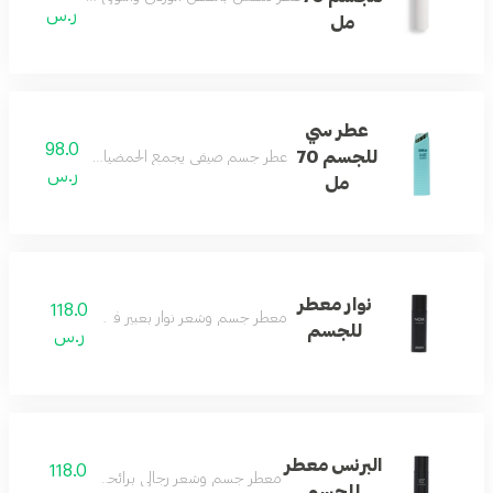
ر.س
مل
عطر سي
98.0
للجسم 70
عطر جسم صيفي يجمع الحمضيات والكراميل مع الأ
ر.س
مل
نوار معطر
118.0
معطر جسم وشعر نوار بعبير فاخر يدوم طويلاً.
للجسم
ر.س
البرنس معطر
118.0
معطر جسم وشعر رجالي برائحة منعشة ومميزة.
للجسم