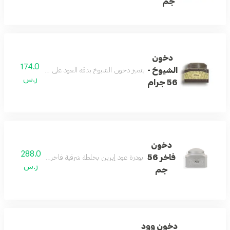
جم
دخون
174.0
الشيوخ -
يتميز دخون الشيوخ بدقة العود على خلطة شرقية ممزوجًا
ر.س
56 جرام
دخون
288.0
فاخر 56
بودرة عود إيرين بخلطة شرقية فاخرة للاستخدام اليومي
ر.س
جم
دخون وود