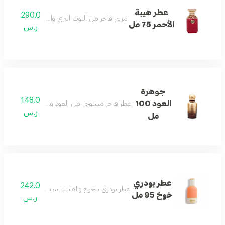
عطر هيبة
290.0
مزيج فاخر من التوت البري والكراميل والزعفران الم
الأحمر 75 مل
ر.س
جوهرة
148.0
العود 100
عطر فاخر مستوحى من العود والبخور لحضور مميز وأ
ر.س
مل
عطر بودري
242.0
عطر بودري بالخوخ والفانيليا يمنح إحساساً منعشاً و
خوخ 95 مل
ر.س