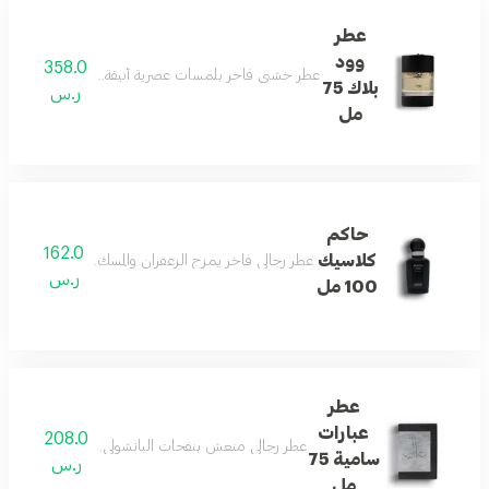
عطر
وود
358.0
عطر خشبي فاخر بلمسات عصرية أنيقة، مثالي للأمسيات والم
بلاك 75
ر.س
مل
حاكم
162.0
كلاسيك
عطر رجالي فاخر يمزج الزعفران والمسك والأخشاب البيضاء
ر.س
100 مل
عطر
عبارات
208.0
عطر رجالي منعش بنفحات الباتشولي والحمضيات وخشب الأر
سامية 75
ر.س
مل