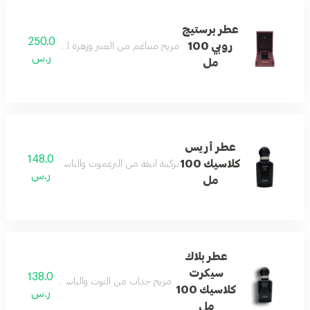
عطر برستيج
250.0
روبي 100
مزيج متناغم من العنبر وزهرة البرتقال المنعشة بثبا
ر.س
مل
عطر أريس
148.0
كلاسيك 100
تركيبة أنيقة من البرغموت والياسمين تنتهي بلمسة ن
ر.س
مل
عطر بلاك
سيكرت
138.0
مزيج جذاب من التوت والياسمين والفانيليا يمنح
كلاسيك 100
ر.س
مل