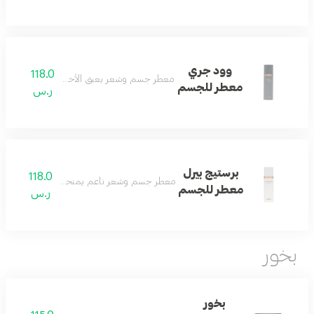
وود جري
118.0
معطر جسم وشعر بعبق الأخشاب الفخم والفريد
معطر للجسم
ر.س
برستيج بيرل
118.0
معطر جسم وشعر ناعم يمنحك إحساساً بالرقة و
معطر للجسم
ر.س
بخور
بخور