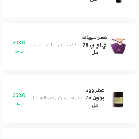
عطر شيهانه
208.0
في اي بي 75
رذاذ صباحي أنيق بالتوت الأحمر والفريزيا وخشب الص
ر.س
مل
عطر وود
368.0
براون 75
عطر شرقي مركز يجمع الورد والجلد والأخشاب والعود 
ر.س
مل