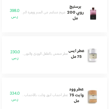
برستيج
398.0
روبي 200
مزيج متناغم من العنبر وزهرة البرتقال المنعشة بثبات 
ر.س
مل
عطر آيس
230.0
عطر منعش بالفلفل الوردي والتوبي روز مع المسك والفاني
75 مل
ر.س
عطر وود
334.0
وايت 75
عطر أخشاب أنيق وثابت بالأخشاب البيضاء يمنح جاذبي
ر.س
مل