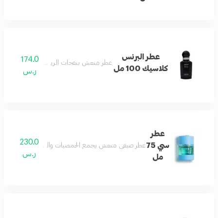
عطر البرنس
174.0
عطر منعش بنفحات الريحان العذبة والأنيقة.
كلاسيك 100 مل
ر.س
عطر
230.0
سي 75
عطر صيفي منعش يجمع الحمضيات والكراميل مع الأخشاب و
ر.س
مل