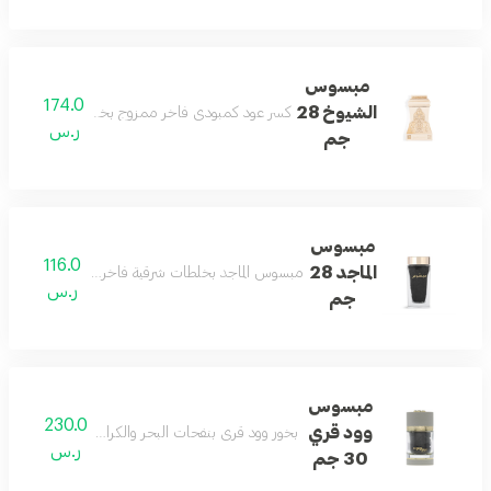
مبسوس
174.0
الشيوخ 28
كسر عود كمبودي فاخر ممزوج بخلطات شرقية لتعطير ا
ر.س
جم
مبسوس
116.0
الماجد 28
مبسوس الماجد بخلطات شرقية فاخرة وكسر عود يمنح الم
ر.س
جم
مبسوس
230.0
وود قري
بخور وود قري بنفحات البحر والكراميل والجلد وال
ر.س
30 جم