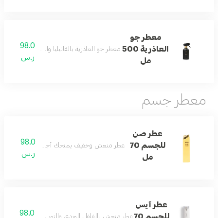
معطر جو
98.0
العاذرية 500
معطر جو العاذرية بالفانيليا والباتشولي والمسك لأ
ر.س
مل
معطر جسم
عطر صن
98.0
للجسم 70
عطر منعش وخفيف يمنحك أجواء باردة ومريحة طو
ر.س
مل
عطر آيس
98.0
للجسم 70
عطر منعش بالفلفل الوردي والتوبي روز مع المسك وال