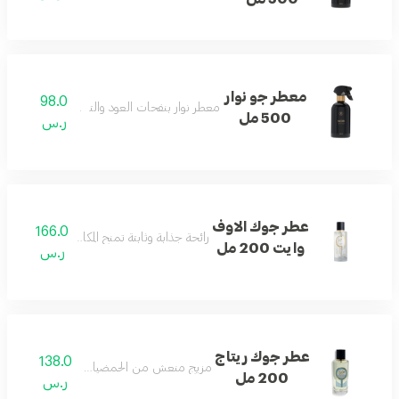
معطر جو نوار
98.0
معطر نوار بنفحات العود والتوباكو لأجواء راقية.
500 مل
ر.س
عطر جوك الاوف
166.0
رائحة جذابة وثابتة تمنح المكان لمسة من الرقي و
وايت 200 مل
ر.س
عطر جوك ريتاج
138.0
مزيج منعش من الحمضيات والزهور والمسك.
200 مل
ر.س