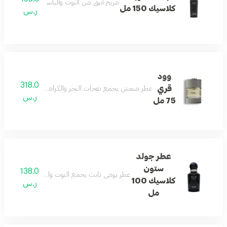
مزيج أنيق من التوت والياسمين والفانيليا النا
كلاسيك 150 مل
ر.س
وود
318.0
قري
عطر منعش يجمع نفحات البحر والكراميل والجلد والأخشاب ل
ر.س
75 مل
عطر جولد
ستون
138.0
عطر يومي ثابت يجمع التوت والكشمش مع العنبر و
كلاسيك 100
ر.س
مل