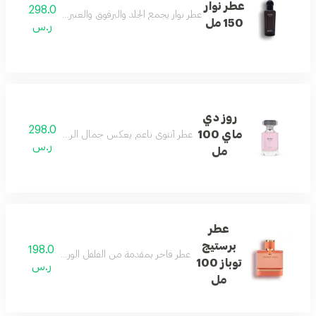
عطر نوار
298.0
عطر نوار يجمع الجلد والبرقوق والعنبر والأخشاب لشخصية
150 مل
ر.س
روز دي
298.0
ماي 100
عطر أنثوي ناعم يعكس جمال الربيع ونقاءه بلمسات ر
ر.س
مل
عطر
برستيج
198.0
عطر فاخر بمقدمة من الفلفل الوردي والورد الدمشق
توباز 100
ر.س
مل