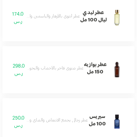
عطر ليدي
174.0
عطر أنثوي بالأزهار والياسمين والباتشولي والفانيليا 
ليال 100 مل
ر.س
عطر بوازيه
298.0
عطر شتوي فاخر بالأخشاب والبخور والباتشولي بلمسا
150 مل
ر.س
سيريس
250.0
عطر رجالي يجمع الانتعاش والشاي وخشب الأكيجالاوود 
100 مل
ر.س