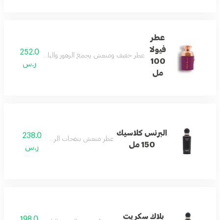
عطر
فيولا
252.0
عطر خفيف ومنعش يجمع الزهور والياسمين والحمضيات
100
ر.س
مل
البرنس كلاسيك
238.0
عطر منعش بنفحات الريحان العذبة.
150 مل
ر.س
بلاك سكريت
198.0