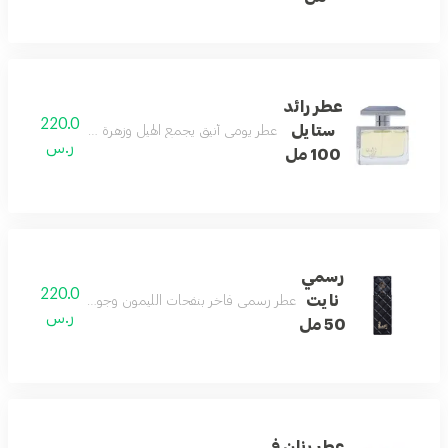
عطر رائد
220.0
ستايل
عطر يومي أنيق يجمع الهيل وزهرة البرتقال والفلفل الورد
ر.س
100 مل
رسمي
220.0
نايت
عطر رسمي فاخر بنفحات الليمون وجوزة الطيب والتونكا م
ر.س
50 مل
عطر رنان في