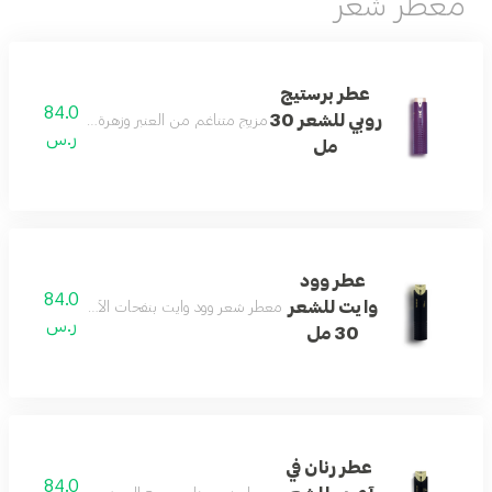
معطر شعر
عطر برستيج
84.0
روبي للشعر 30
مزيج متناغم من العنبر وزهرة البرتقال المنعشة بث
ر.س
مل
عطر وود
84.0
وايت للشعر
معطر شعر وود وايت بنفحات الأخشاب البيضاء لإطلالة
ر.س
30 مل
عطر رنان في
84.0