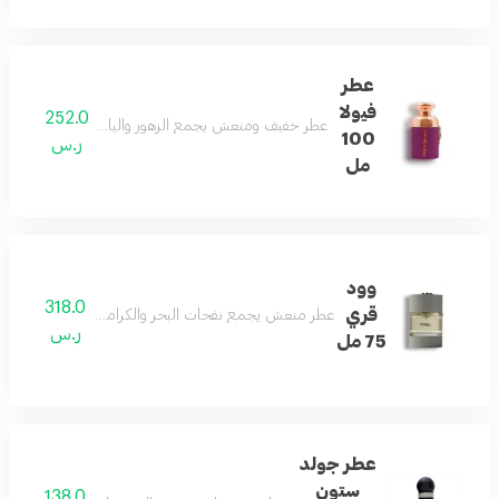
عطر
فيولا
252.0
عطر خفيف ومنعش يجمع الزهور والياسمين والحمضيات
100
ر.س
مل
وود
318.0
قري
عطر منعش يجمع نفحات البحر والكراميل والجلد والأخشاب ل
ر.س
75 مل
عطر جولد
ستون
138.0