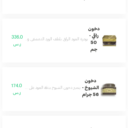
دخون
راقي -
336.0
بودرة العود الراقي بلطف الورد الدمشقي ودفْ المريمية والز
50
ر.س
جم
دخون
174.0
الشيوخ -
يتميز دخون الشيوخ بدقة العود على خلطة شرقية ممزوجًا
ر.س
56 جرام