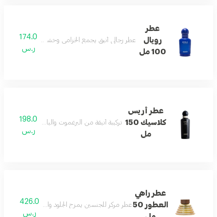
عطر
174.0
رويال
عطر رجالي أنيق يجمع الخزامى وخشب الصندل والباتشو
ر.س
100 مل
عطر أريس
198.0
كلاسيك 150
تركيبة أنيقة من البرغموت والياسمين تنتهي بلمسة
ر.س
مل
عطر راهي
426.0
العطور 50
عطر مركز للجنسين يمزج الجلود والمسك والأخشاب مع
ر.س
مل