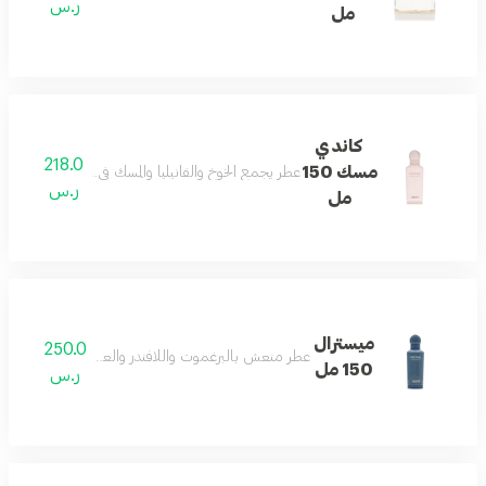
ر.س
مل
كاندي
218.0
مسك 150
عطر يجمع الخوخ والفانيليا والمسك في مزيج متوازن من
ر.س
مل
ميسترال
250.0
عطر منعش بالبرغموت واللافندر والعنبر يمنح دفئاً وأناقة 
150 مل
ر.س