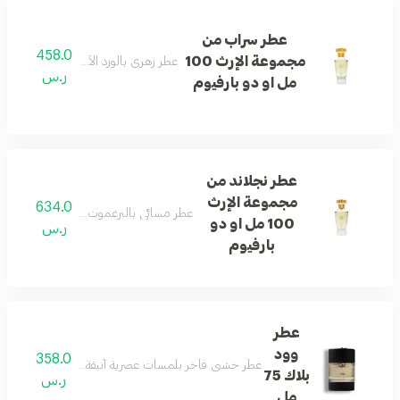
عطر سراب من
458.0
مجموعة الإرث 100
عطر زهري بالورد الأبيض والعنبر والمس
ر.س
مل او دو بارفيوم
عطر نجلاند من
مجموعة الإرث
634.0
عطر مسائي بالبرغموت والتفاح الأخضر والز
100 مل او دو
ر.س
بارفيوم
عطر
وود
358.0
عطر خشبي فاخر بلمسات عصرية أنيقة، مثالي للأمسيات والم
بلاك 75
ر.س
مل