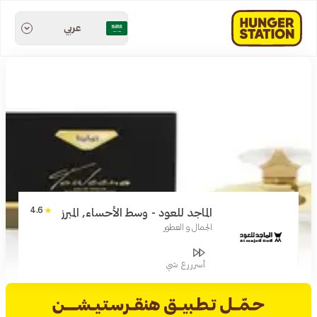
عربي
4.6
الماجد للعود - وسط الأحساء, المبرز
الجمال و العطور
أسرررع شي