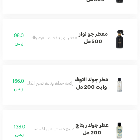
معطر جو نوار
98.0
معطر نوار بنفحات العود والتوباكو لأجواء راقية.
500 مل
ر.س
عطر جوك الاوف
166.0
رائحة جذابة وثابتة تمنح المكان لمسة من الرقي و
وايت 200 مل
ر.س
عطر جوك ريتاج
138.0
مزيج منعش من الحمضيات والزهور والمسك.
200 مل
ر.س