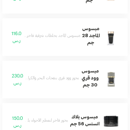
جم
مبسوس
116.0
الماجد 28
مبسوس الماجد بخلطات شرقية فاخرة وكسر عود يمنح الم
ر.س
جم
مبسوس
230.0
وود قري
بخور وود قري بنفحات البحر والكراميل والجلد وال
ر.س
30 جم
مبسوس بلاك
150.0
بخور فاخر لتعطير الأجواء بلمسات عصرية مميز
انسنس 56 جم
ر.س