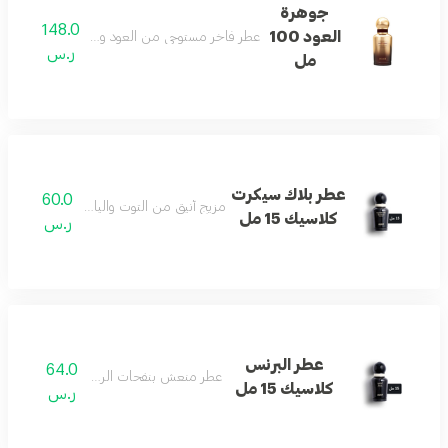
جوهرة
148.0
العود 100
عطر فاخر مستوحى من العود والبخور لحضور مميز وأ
ر.س
مل
عطر بلاك سيكرت
60.0
مزيج أنيق من التوت والياسمين والفانيليا الن
كلاسيك 15 مل
ر.س
عطر البرنس
64.0
عطر منعش بنفحات الريحان العذبة.
كلاسيك 15 مل
ر.س