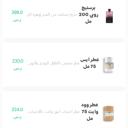
برستيج
398.0
روبي 200
مزيج متناغم من العنبر وزهرة البرتقال المنعشة بثبات 
ر.س
مل
عطر آيس
230.0
عطر منعش بالفلفل الوردي والتوبي روز مع المسك والفاني
75 مل
ر.س
عطر وود
334.0
وايت 75
عطر أخشاب أنيق وثابت بالأخشاب البيضاء يمنح جاذبي
ر.س
مل