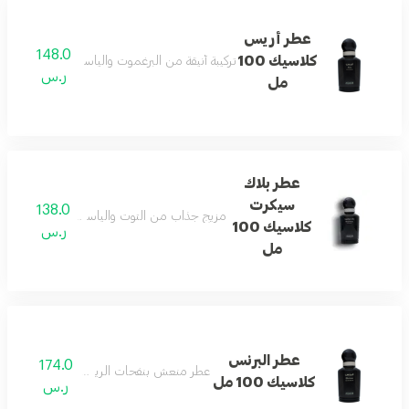
عطر أريس
148.0
كلاسيك 100
تركيبة أنيقة من البرغموت والياسمين تنتهي بلمسة ن
ر.س
مل
عطر بلاك
سيكرت
138.0
مزيج جذاب من التوت والياسمين والفانيليا يمنح
كلاسيك 100
ر.س
مل
عطر البرنس
174.0
عطر منعش بنفحات الريحان العذبة والأنيقة.
كلاسيك 100 مل
ر.س