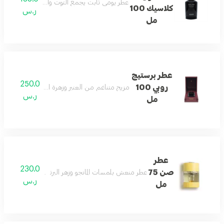
عطر يومي ثابت يجمع التوت والكشمش مع العنبر و
كلاسيك 100
ر.س
مل
عطر برستيج
250.0
روبي 100
مزيج متناغم من العنبر وزهرة البرتقال المنعشة بثبا
ر.س
مل
عطر
230.0
صن 75
عطر منعش بلمسات المانجو وزهر البرتقال وخشب الصندل 
ر.س
مل