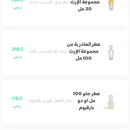
مجموعة الإرث
عطر شرقي للجنسين يجمع الورد والعود والعنب
ر.س
30 مل
عطر العاذرية من
358.0
مجموعة الإرث
عطر دافئ للجنسين بالفانيليا وخشب الصندل و
ر.س
100 مل
عطر جلو 100
178.0
مل او دو
عطر بالفلفل الوردي والفراولة والبرالين والمسك ب
ر.س
بارفيوم