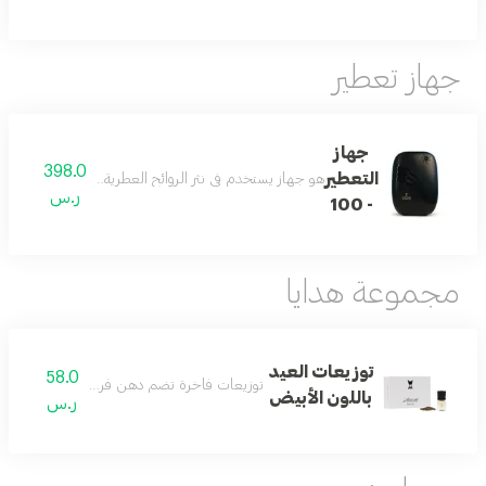
جهاز تعطير
جهاز
398.0
التعطير
هو جهاز يستخدم في نثر الروائح العطرية في جميع أنحاء الأماكن الصغيرة بمحيط ٣٠٠ متر
ر.س
- 100
مجموعة هدايا
توزيعات العيد
58.0
توزيعات فاخرة تضم دهن فروتي عنبر وكسرة عود
باللون الأبيض
ر.س