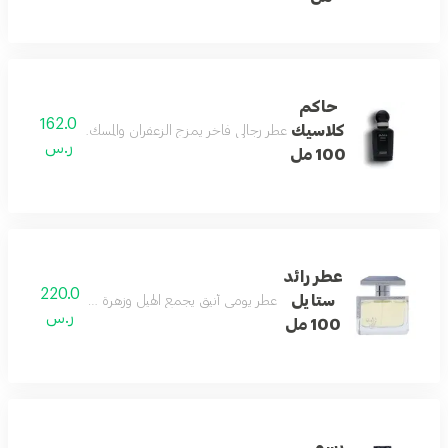
حاكم
162.0
كلاسيك
عطر رجالي فاخر يمزج الزعفران والمسك والأخشاب البيضاء
ر.س
100 مل
عطر رائد
220.0
ستايل
عطر يومي أنيق يجمع الهيل وزهرة البرتقال والفلفل الورد
ر.س
100 مل
رسمي