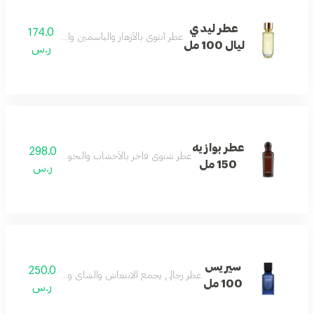
عطر ليدي
174.0
عطر أنثوي بالأزهار والياسمين والباتشولي والفانيليا 
ليال 100 مل
ر.س
عطر بوازيه
298.0
عطر شتوي فاخر بالأخشاب والبخور والباتشولي بلمسا
150 مل
ر.س
سيريس
250.0
عطر رجالي يجمع الانتعاش والشاي وخشب الأكيجالاوود 
100 مل
ر.س