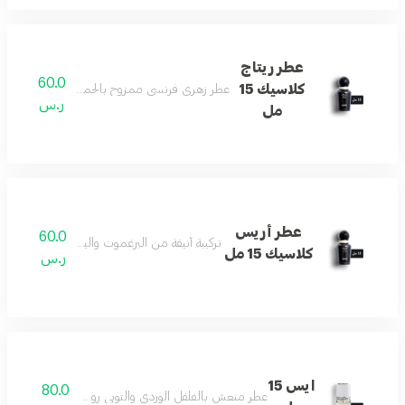
عطر ريتاج
60.0
كلاسيك 15
عطر زهري فرنسي ممزوج بالحمضيات لإطلالة مشرق
ر.س
مل
عطر أريس
60.0
تركيبة أنيقة من البرغموت والياسمين تنتهي بالفان
كلاسيك 15 مل
ر.س
ايس 15
80.0
عطر منعش بالفلفل الوردي والتوبي روز مع المسك والفانيليا