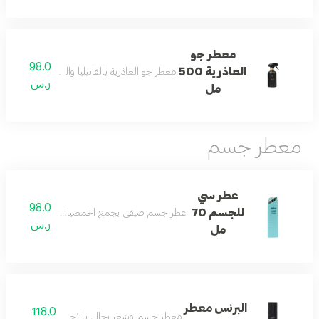
معطر جو
98.0
العاذرية 500
معطر جو العاذرية بالفانيليا والباتشولي والمسك لأ
ر.س
مل
معطر جسم
عطر سي
98.0
للجسم 70
عطر جسم صيفي يجمع الحمضيات والكراميل مع الأ
ر.س
مل
البرنس معطر
118.0
معطر جسم وشعر رجالي برائحة منعشة ومميزة.