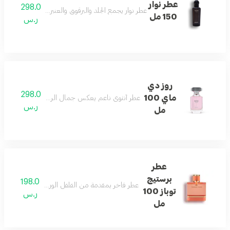
عطر نوار
298.0
عطر نوار يجمع الجلد والبرقوق والعنبر والأخشاب لشخصية
150 مل
ر.س
روز دي
298.0
ماي 100
عطر أنثوي ناعم يعكس جمال الربيع ونقاءه بلمسات ر
ر.س
مل
عطر
برستيج
198.0
عطر فاخر بمقدمة من الفلفل الوردي والورد الدمشق
توباز 100
ر.س
مل