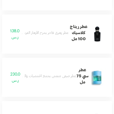
عطر ريتاج
138.0
كلاسيك
عطر زهري فاخر يمزج الأزهار الفرنسية مع نفحات الح
ر.س
100 مل
عطر
230.0
سي 75
عطر صيفي منعش يجمع الحمضيات والكراميل مع الأخشاب و
ر.س
مل