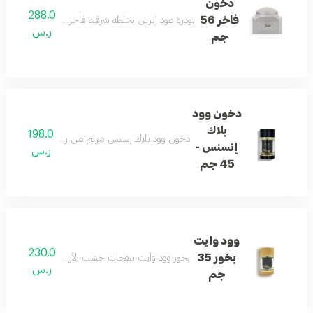
دخون
288.0
فاخر 56
بودرة عود إيرين بخلطة شرقية فاخرة للاستخدام اليومي
ر.س
جم
دخون وود
بلاك
198.0
دخون وود بلاك إسنس مزيج من روائح عطرية من الزعف
إنسنس -
ر.س
45 جم
وود وايت
230.0
بخور 35
بخور وود وايت بنفحات خشب الأرز والكراميل والبرغمو
ر.س
جم