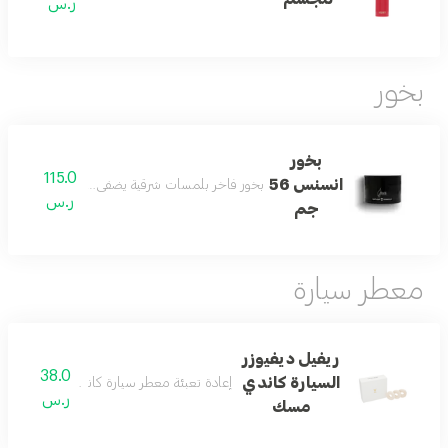
ر.س
بخور
بخور
115.0
انسنس 56
بخور فاخر بلمسات شرقية يضفي على المكان عبقاً مميز
ر.س
جم
معطر سيارة
ريفيل ديفيوزر
38.0
السيارة كاندي
إعادة تعبئة معطر سيارة كاندي برائحة المسك ال
ر.س
مسك