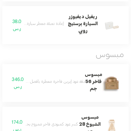
ريفيل ديفيوزر
38.0
السيارة برستيج
إعادة تعبئة معطر سيارة روبي بعبير فاخر وأ
ر.س
روبي
مبسوس
مبسوس
346.0
فاخر 56
دقة عود إيرين فاخرة معطرة بأفضل الخلطات الشرقية، مث
ر.س
جم
مبسوس
174.0
الشيوخ 28
كسر عود كمبودي فاخر ممزوج بخلطات شرقية لتعطير ا
ر.س