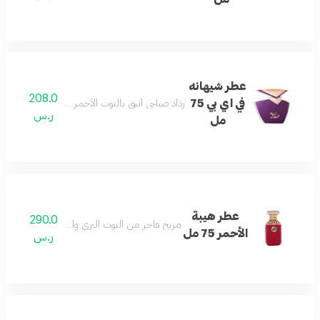
عطر شيهانه
208.0
في اي بي 75
رذاذ صباحي أنيق بالتوت الأحمر والفريزيا وخشب الص
ر.س
مل
عطر هيبة
290.0
مزيج فاخر من التوت البري والكراميل والزعفران الم
الأحمر 75 مل
ر.س