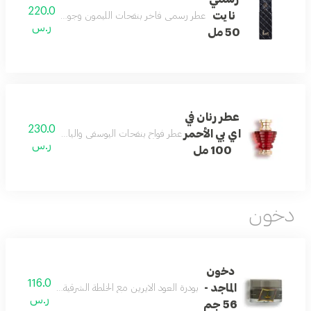
220.0
نايت
عطر رسمي فاخر بنفحات الليمون وجوزة الطيب والتونكا م
ر.س
50 مل
عطر رنان في
230.0
اي بي الأحمر
عطر فواح بنفحات اليوسفي والياسمين والمسك يمنحك 
ر.س
100 مل
دخون
دخون
116.0
الماجد -
بودرة العود الايرين مع الخلطة الشرقية إستخدام يومي للبيت 
ر.س
56 جم