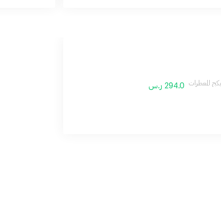
كج المعطرات
294.0 ر.س