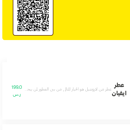
عطر
199.0
بروائحة الفواحة لتوقظ رؤىً مشبعةً بالألوان الزاهية 100 مل
عطر من لاروشيل هو الخيار المثالي من بين العطور لمن يبحث عن مزيج فريد يج
ايفيان
ر.س