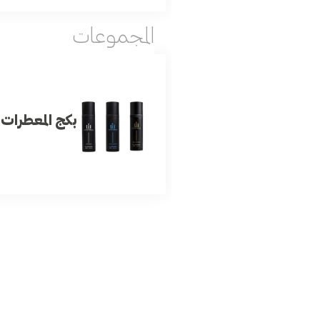
المجموعات
بكج المعطرات
ب