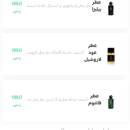
عطر
199.0
عطر عطر إمبراطوري و استثنائي قادمًا ليستعيد المجد ويخطف الصدار
بيليزا
ر.س
عطر
199.0
عود
اكتشف جاذبية الأصالة مع عطر لاروشيل العطر الذي يجسد الأ
ر.س
لاروشيل
عطر
199.0
استعد لرحلة عطرية لا تُنسى مع عطر يجمع بين فخامة المكونات 
فانتوم
ر.س