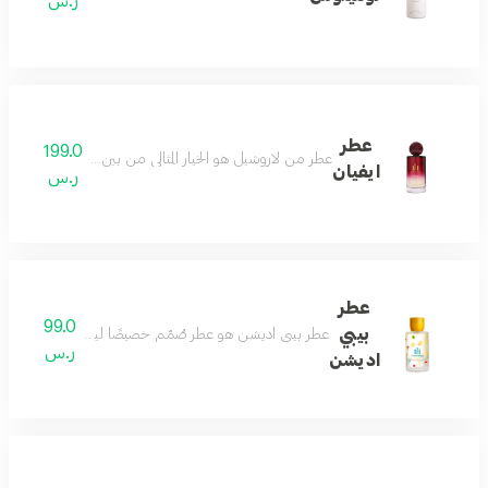
ر.س
عطر
199.0
عطر من لاروشيل هو الخيار المثالي من بين العطور لمن يبحث 
ايفيان
ر.س
عطر
99.0
بيبي
عطر بيبي اديشن هو عطر صُمّم خصيصًا ليضفي لمسة من النعومة و
ر.س
اديشن