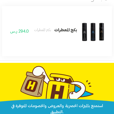
بكج المعطرات
بكج المعطرات
294.0 ر.س
استمتع بالميزات الحصرية والعروض والخصومات المتوفرة في
التطبيق.