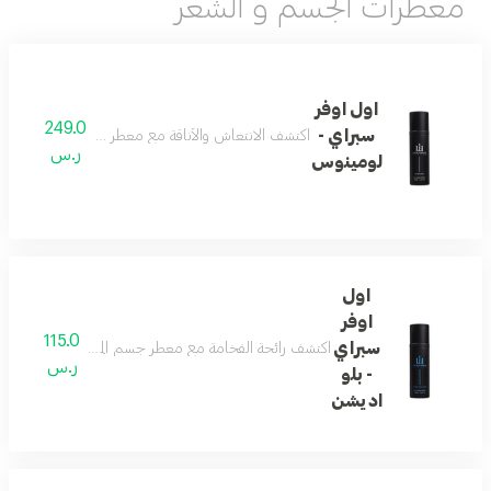
معطرات الجسم و الشعر
اول اوفر
249.0
سبراي -
اكتشف الانتعاش والأناقة مع معطر جسم لومينس من متج
ر.س
لومينوس
اول
اوفر
115.0
سبراي
اكتشف رائحة الفخامة مع معطر جسم المصمم خصيصًا ليلامس حوا
ر.س
- بلو
اديشن