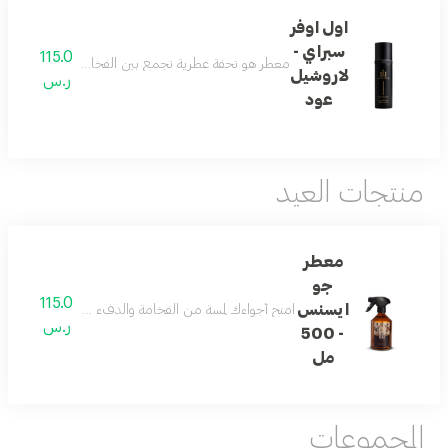
اول اوفر
سبراي -
115.0
معطر هو تحفة عطرية تجمع بين الفخامة الشرقية والنفحات ال
لاروشيل
ر.س
عود
منتجات العيد
معطر
جو
115.0
ايسنس
امنح أجواءك لمسة من الفخامة والدفء مع معطر الجو المصمم 
ر.س
- 500
مل
المجموعات