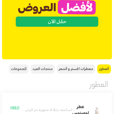
حمِّل الآن
العطور
معطرات الجسم و الشعر
منتجات العيد
المجموعات
العطور
عطر
199.0
استكشف رحلةٌ لا شعورية عبر الزمن لإعادة اكتشاف الحدائق ال
لومينوس