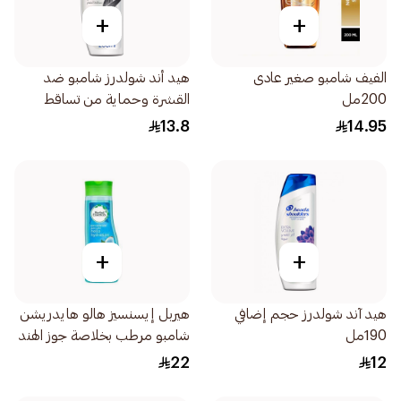
+
+
الفيف شامبو صغير عادى
هيد أند شولدرز شامبو ضد
200مل
القشرة وحماية من تساقط
الشعر للرجال 200مل
13.8
14.95
+
+
هيد آند شولدرز حجم إضافي
هيربل إيسنسيز هالو هايدريشن
190مل
شامبو مرطب بخلاصة جوز الهند
أزرق 400مل
22
12