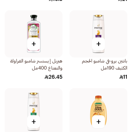
+
+
بانتين برو-في شامبو الحجم
هيربل إيسنسز شامبو الفراولة
الكثيف 190مل
والنعناع 400مل
26.45
11
+
+