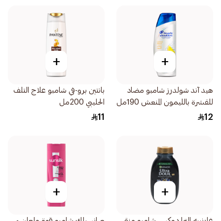
+
+
هيد آند شولدرز شامبو مضاد
بانتين برو-في شامبو علاج التلف
للقشرة بالليمون المنعش 190مل
الحليبي 200مل
11
12
+
+
غارنييه الترا دوكس شامبو منقي
صانسيلك شامبو قوة ولمعان -