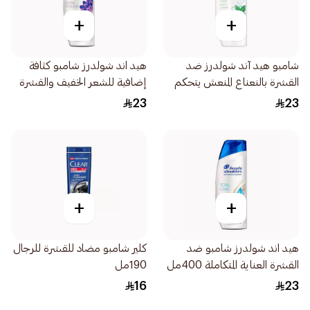
+
+
شامبو هيد آند شولدرز ضد
هيد اند شولدرز شامبو كثافة
القشرة بالنعناع المنعش يتحكم
إضافية للشعر الخفيف والقشرة
في القشرة 400مل
400مل
23
23
+
+
هيد اند شولدرز شامبو ضد
كلير شامبو مضاد للقشرة للرجال
القشرة العناية المتكاملة 400مل
190مل
16
23