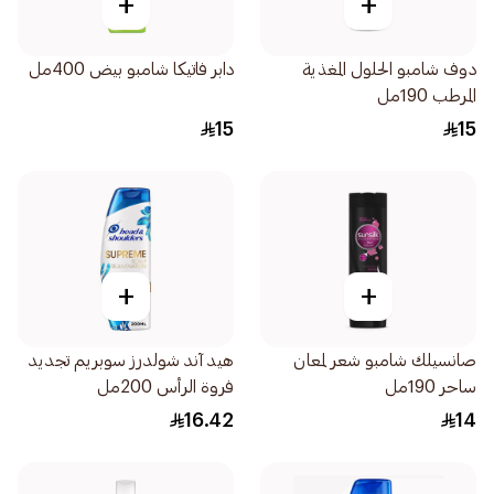
+
+
دوف شامبو الحلول المغذية
دابر فاتيكا شامبو بيض 400مل
المرطب 190مل
15
15
+
+
صانسيلك شامبو شعر لمعان
هيد آند شولدرز سوبريم تجديد
ساحر 190مل
فروة الرأس 200مل
16.42
14