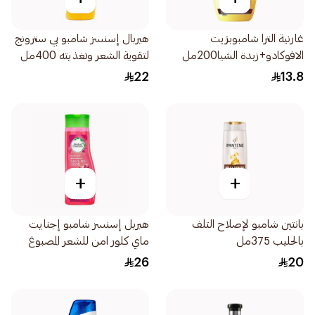
غارنية الترا شامبوبزيت
هيربال إسنسز شامبو بي سترونج
الافوكادو+زبدة الشيا200مل
لتقوية الشعر وتغذيته 400مل
22
13.8
+
+
بانتين شامبو لإصلاح التلف
هيربل إسنسز شامبو إجنايت
بالحليب 375مل
ماي كلور امن للشعر المصبوغ
400مل
26
20