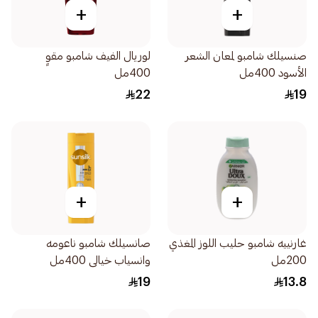
+
+
صنسيلك شامبو لمعان الشعر
لوريال الفيف شامبو مقوٍ
الأسود 400مل
400مل
22
19
+
+
غارنييه شامبو حليب اللوز المغذي
صانسيلك شامبو ناعومه
200مل
وانسياب خيالى 400مل
19
13.8