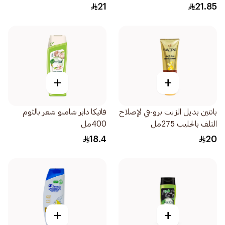
21
21.85
+
+
بانتين بديل الزيت برو-في لإصلاح
فاتيكا دابر شامبو شعر بالثوم
التلف بالحليب 275مل
400مل
18.4
20
+
+