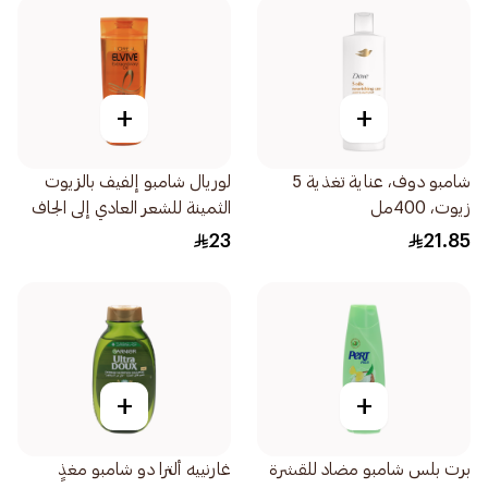
+
+
شامبو دوف، عناية تغذية 5
لوريال شامبو إلفيف بالزيوت
زيوت، 400مل
الثمينة للشعر العادي إلى الجاف
400مل
23
21.85
+
+
برت بلس شامبو مضاد للقشرة
غارنييه ألترا دو شامبو مغذٍ