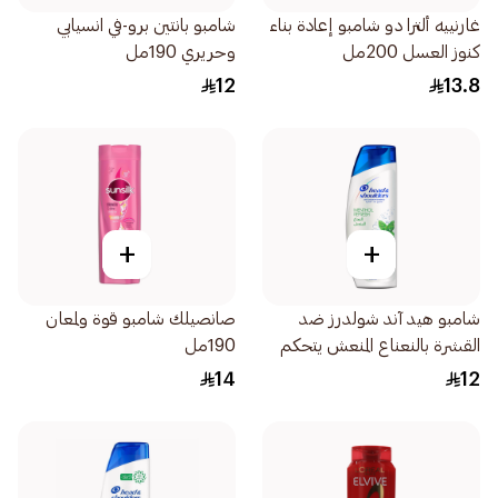
غارنييه ألترا دو شامبو إعادة بناء
شامبو بانتين برو-في انسيابي
كنوز العسل 200مل
وحريري 190مل
12
13.8
+
+
شامبو هيد آند شولدرز ضد
صانصيلك شامبو قوة ولمعان
القشرة بالنعناع المنعش يتحكم
190مل
في القشرة 190مل
14
12