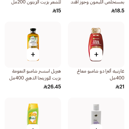
بمستخلص الليمون وجوز الهند
للشعر بزيت الزيتون 200مل
400مل
15
18.5
+
+
غارنييه ألترا دو شامبو معالج
هيربل اسنسز شامبو النعومة
400مل
بزيت المورينجا الذهبي 400مل
26.45
21