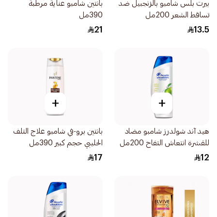
بيرت بلس شامبو بالزنجبيل ضد
بانتين شامبو عناية مرطبة
تساقط الشعر 200مل
390مل
21
13.5
+
+
هيد آند شولدرز شامبو مضاد
بانتين برو-في شامبو علاج التلف
للقشرة انتعاش التفاح 200مل
الحليبي حجم كبير 390مل
17
12