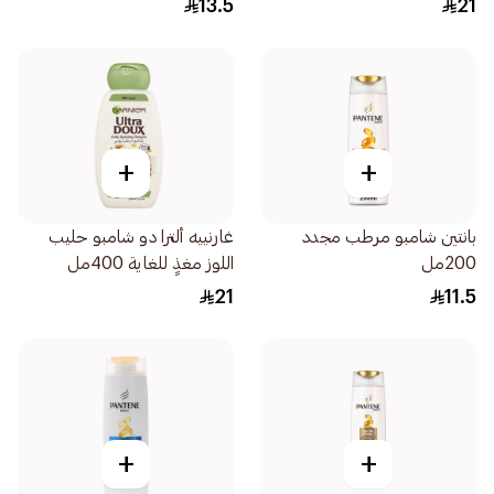
13.5
21
+
+
بانتين شامبو مرطب مجدد
غارنييه ألترا دو شامبو حليب
200مل
اللوز مغذٍ للغاية 400مل
21
11.5
+
+