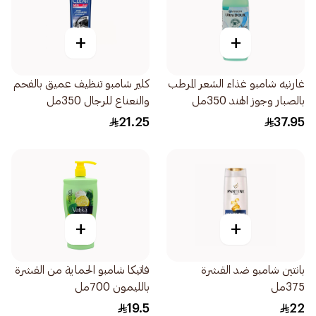
+
+
غارنيه شامبو غذاء الشعر المرطب
كلير شامبو تنظيف عميق بالفحم
بالصبار وجوز الهند 350مل
والنعناع للرجال 350مل
21.25
37.95
+
+
بانتين شامبو ضد القشرة
فاتيكا شامبو الحماية من القشرة
375مل
بالليمون 700مل
19.5
22