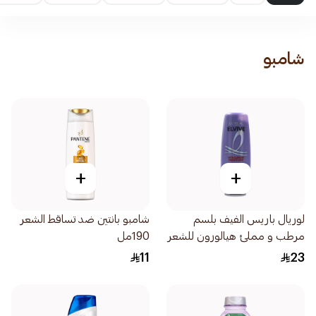
شامبو
+
+
لوريال باريس الفيف بلسم
شامبو بانتين ضد تساقط الشعر
مرطب و مملئ هيالورون للشعر
190مل
الجاف وفاقد الترطيب - 360مل
11
23