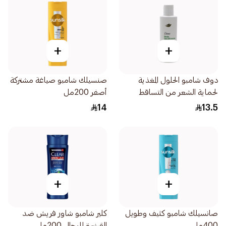
+
+
دوف شامبو الحلول المغذية
صنسيلك شامبو صياغة مشتركة
لحماية الشعر من التساقط
أصفر 200مل
190مل
14
13.5
+
+
صانسيلك شامبو كثيف وطويل
كلير شامبو شاور فريش ضد
400مل
القشرة للرجال 200مل