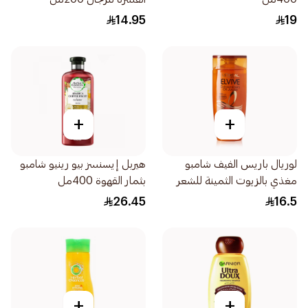
14.95
19
+
+
لوريال باريس الفيف شامبو
هيربل إيسنسز بيو رينيو شامبو
مغذي بالزيوت الثمينة للشعر
بثمار القهوة 400مل
العادي والجاف 200مل
26.45
16.5
+
+