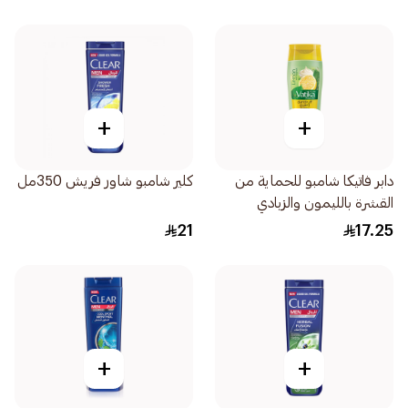
+
+
دابر فاتيكا شامبو للحماية من
كلير شامبو شاور فريش 350مل
القشرة بالليمون والزبادي
400مل
21
17.25
+
+