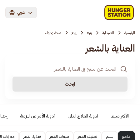
عربي
الرئيسية
الصيدلية
ينبع
ينبع
صحة ودواء
العناية بالشعر
ابحث
الأكثر مبيعا
أدوية العلاج الذاتي
أدوية الأمراض المزمنة
إحتيا
شامبو
بلسم
تصفيف الشعر
صبغات الشعر
تغذية الشعر
معالجات ال