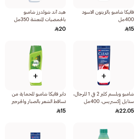
فاتيكا شامبو بالزيتون الاسود
هيد آند شولدرز شامبو
400مل
بالحمضيات المنعشة 350مل
20
15
+
+
شامبو وبلسم كلير 2 في 1 للرجال،
دابر فاتيكا شامبو للحماية من
ستايل إكسبريس، 400مل
تساقط الشعر بالصبار والجرجير
400مل
15
22.05