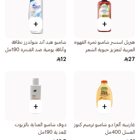
+
+
هيربل اسنسز شامبو ثمرة القهوة
شامبو هيد آند شولدرز نظافة
العربية لتعزيز حيوية الشعر
وأناقة يومية ضد القشرة 190مل
400مل
12
27
+
+
غارنييه ألترا دو شامبو ترميم كنوز
دوف شامبو العناية بالزيوت
العسل 400مل
المغذية 190مل