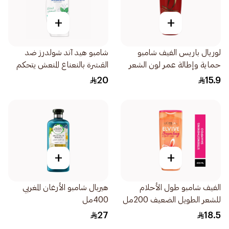
+
+
لوريال باريس الفيف شامبو
شامبو هيد آند شولدرز ضد
حماية وإطالة عمر لون الشعر
القشرة بالنعناع المنعش يتحكم
المصبوغ والخصلات 200مل
في القشرة 350مل
20
15.9
+
+
الفيف شامبو طول الأحلام
هيربال شامبو الأرغان المغربي
للشعر الطويل الضعيف 200مل
400مل
27
18.5