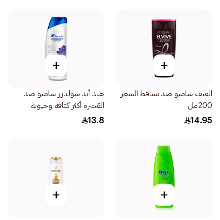
+
+
الفيف شامبو ضد تساقط الشعر
هيد أند شولدرز شامبو ضد
200مل
القشرة أكثر كثافة وحيوية
200مل
13.8
14.95
+
+