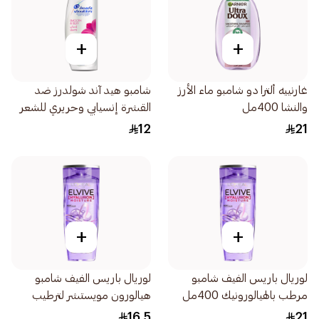
+
+
غارنييه ألترا دو شامبو ماء الأرز
شامبو هيد آند شولدرز ضد
والنشا 400مل
القشرة إنسيابي وحريري للشعر
الجاف والمتطاير190مل
12
21
+
+
لوريال باريس الفيف شامبو
لوريال باريس الفيف شامبو
مرطب بالهيالورونيك 400مل
هيالورون مويستشر لترطيب
وتغذية الشعر 200مل
16.5
21