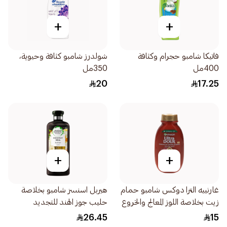
+
+
فاتيكا شامبو حجرام وكثافة
شولدرز شامبو كثافة وحيوية،
400مل
350مل
20
17.25
+
+
غارنييه الترا دوكس شامبو حمام
هيربل اسنسز شامبو بخلاصة
زيت بخلاصة اللوز المعالج والخروع
حليب جوز الهند للتجديد
200مل
والترطيب 400مل
26.45
15