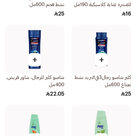
للقشرة عناية كلاسيكية 190مل
نشط فحم 600مل
25
16
+
+
كلير شامبو رجال3في1تبريد نشط
شامبو كلير للرجال، شاور فريش،
نعناع 600مل
400مل
22.05
25