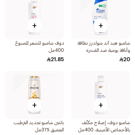
+
+
شامبو هيد آند شولدرز نظافة
دوف شامبو للشعر المصبوغ
وأناقة يومية ضد القشرة
400مل
350مل
21.85
20
+
+
شامبو دوف، إصلاح مكثّف
بانتين شامبو تجديد الترطيب
بالأحماض الأمينية، 400مل
العميق 375مل