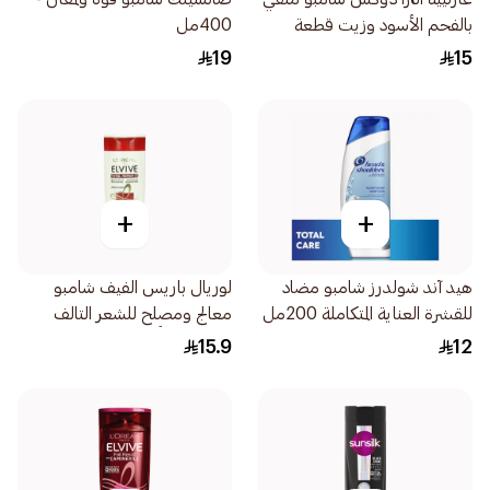
بالفحم الأسود وزيت قطعة
400مل
البركة 200مل
19
15
+
+
هيد آند شولدرز شامبو مضاد
لوريال باريس الفيف شامبو
للقشرة العناية المتكاملة 200مل
معالج ومصلح للشعر التالف
والمجهد كلياً 200مل
15.9
12