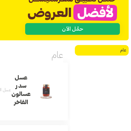
حمِّل الآن
عام
عام
عسل
سدر
عسل السدر الفاخر (500 جرام) مذاق لا يقاوم وفوائد 
عسالون
الفاخر