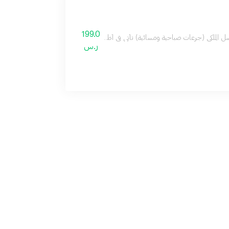
199.0
(جرعات صباحية ومسائية) تأتي في أظرف سهلة الحمل تناسب الموظفين والرياضيين للاستخدام في أي وقت ومكان. الوزن الإجمالي 200 جم. تحتوي على عسل سدر فاخر، غذاء ملك
ر.س