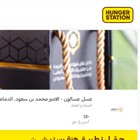
عسل عسالون - الامير محمد بن سعود, الدمام
الصحة و العناية
أسرررع شي