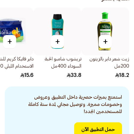
+
+
+
زيت شعر دابر بالزيتون
تريشوب شامبو الحبة
دابر فاتيكا كريم لل
200مل
السوداء 400مل
الاستخدام الليلي 140مل
15.6
33.8
18.2
استمتع بميزات حصرية داخل التطبيق وعروض
وخصومات مميزة. وتوصيل مجاني لمدة سنة كاملة
للمستخدمين الجدد!
حمل التطبيق الآن