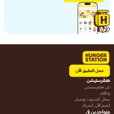
حمل التطبيق الآن
هنقرستيشن
عن هنقرستيشن
وظائف
سجّل كمندوب توصيل
انضم الآن كشريك
متواجدين في