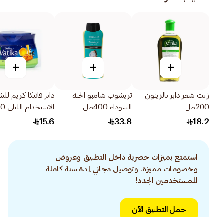
+
+
+
زيت شعر دابر بالزيتون
تريشوب شامبو الحبة
دابر فاتيكا كريم لل
200مل
السوداء 400مل
الاستخدام الليلي 140مل
15.6
33.8
18.2
استمتع بميزات حصرية داخل التطبيق وعروض
وخصومات مميزة. وتوصيل مجاني لمدة سنة كاملة
للمستخدمين الجدد!
حمل التطبيق الآن