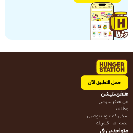
حمل التطبيق الآن
هنقرستيشن
عن هنقرستيشن
وظائف
سجّل كمندوب توصيل
انضم الآن كشريك
متواجدين في