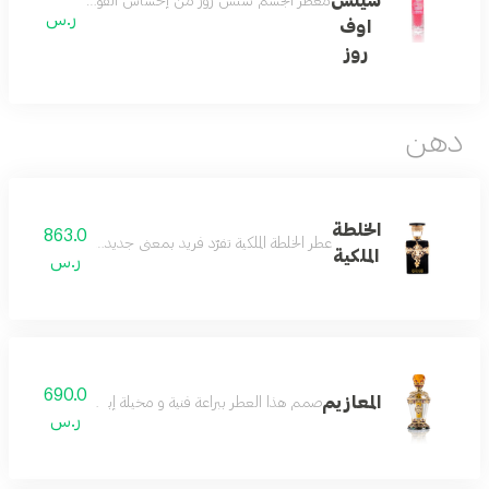
سينس
معطر الجسم سنس روز من إحساس الفواكه إلى عبق الورود يسمتد رائحته بحجم 100 مل بخاخ بمزيج فريد من مقدمة العطر الفراولة و الحمضي
ر.س
اوف
روز
دهن
الخلطة
863.0
عطر الخلطة الملكية تفرّد فريد بمعنى جديد للفخامة مقدمة ا
الملكية
ر.س
690.0
المعازيم
صمم هذا العطر ببراعة فنية و مخيلة إبداعية جسّدت زجاجت
ر.س