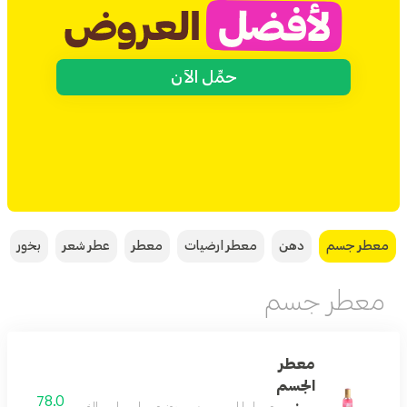
حمِّل الآن
معطر جسم
دهن
معطر ارضيات
معطر
عطر شعر
بخور
معطر جسم
معطر
الجسم
78.0