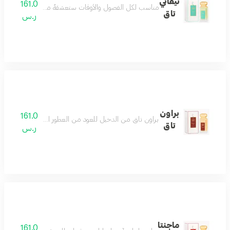
تيفاني
161.0
مناسب لكل الفصول والأوقات ستعشقهُ من أول بخة مقدمة الع
تاق
ر.س
براون
161.0
براون تاق من الدخيل للعود من العطور الجلدية برائحة الجلد الممزوجه مع التوابل والاخشاب العطرية حيث يأتيكم بحجم 100مل بخاخ حيث يحتل البارغموت مع الفواكه مقدمة الهرم العطري 
تاق
ر.س
ماجنتا
161.0