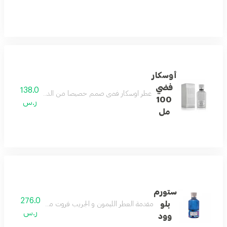
أوسكار
فضي
138.0
عطر اوسكار فضي صمم خصيصاً من الدخيل للعود لعشاق رائحة القهوة الممزوجة مع الفانيلا والباتشولي مع خشب السيدار الأرز يأتيكم ب
100
ر.س
مل
ستورم
276.0
بلو
مقدمة العطر الليمون و الجريب فروت مع الأناناس و التفاح ق
ر.س
وود