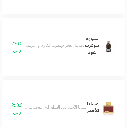
ستورم
276.0
سيكرت
مقدمة العطر برغموت كالابريا و القرفة مع خلاصة روح الورد
ر.س
عود
مسايا
253.0
مسايا الأحمر من العطور التي تعتمد على الازهار وقاعدة من عنبر الحوت في شذاها حيث توفر لكم الدخيل للعود بخاخ بحجم 75 مل من أجود أ
الأحمر
ر.س