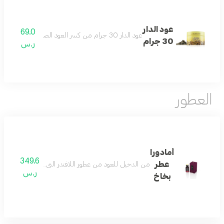
عود الدار
69.0
عود الدار 30 جرام من كسر العود الصناعي لرائحة سخية تليق بكافة المناسبات
30 جرام
ر.س
العطور
أمادورا
349.6
عطر
من الدخيل للعود من عطور اللافندر التي تفرد بتصنيعها كواحدة من اهم العطور التي تحتوي على العنبر الى جانب اللافندر هذا المزي
ر.س
بخاخ