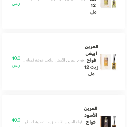
ر.س
12
مل
العرين
أبيض
40.0
فواح
فواح العرين الأبيض برائحة شرقية أصيلة تمنحك أجواء بعبير 
ر.س
زيت 12
مل
العرين
الأسود
40.0
فواح
فواح العرين الأسود زيوت عطرية لتعطير الجو يأتيكم بمزيج
ر.س