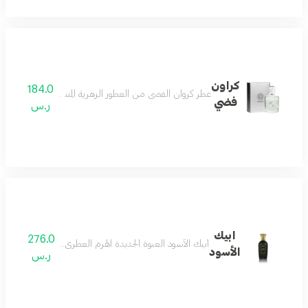
كراون
184.0
عطر كروان الفضي من العطور الزهرية المتناغمة والممزوجه مع الفاكهه والأخشاب يأتيكم على شكل بخاخ بحجم 100 مل ويحتوي على مقدمة ال
فضي
ر.س
ابيك
276.0
أبيك الأسود العبوة الجديدة الهرم العطري مقدمة العطر ال
الأسود
ر.س