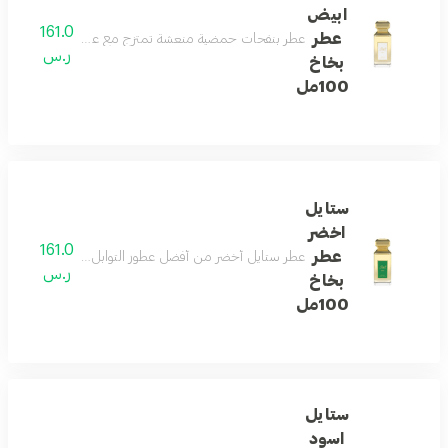
ابيض
161.0
عطر
عطر بنفحات حمضية منعشة تمتزج مع عبير الأزهار الراقية وتأ
ر.س
بخاخ
100مل
ستايل
اخضر
161.0
عطر
عطر ستايل أخضر من أفضل عطور التوابل الممزوجه بالأزهار والمسك عالية الثيات ومنعشة الرائحة تأتيكم من الدخيل للعود على
ر.س
بخاخ
100مل
ستايل
اسود