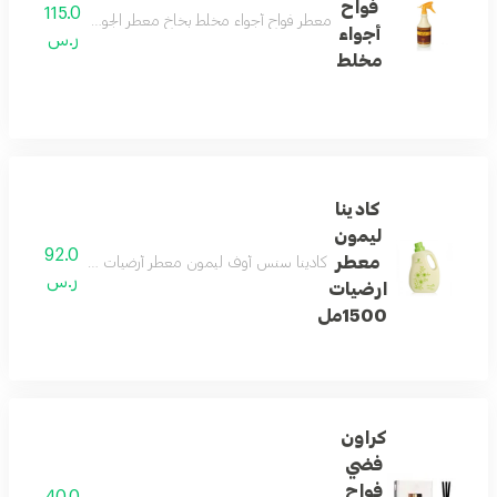
فواح
115.0
معطر فواح أجواء مخلط بخاخ معطر الجو بخليط فريد من الرو
أجواء
ر.س
مخلط
كادينا
ليمون
92.0
معطر
كادينا سنس أوف ليمون معطر أرضيات السعة 1 5 لتر الوصف العام كادينا سنس أوف ليمون هو معطر أرضيات فاخر يمنح منزلك رائحة منعشة تدوم طويلاً بفضل تركيبة الهرم العطري المتكاملة، يقدم هذا المنتج تجربة حسية فريدة تبدأ بالانتعاش وتنتهي بالدفء والأناقة
ر.س
ارضيات
1500مل
كراون
فضي
فواح
40.0