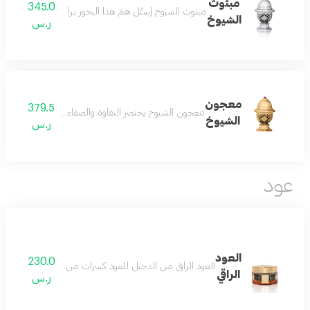
مبثوث
345.0
مبثوث الشيوخ إستُل همَ هذا البخور برائحته السخيّة من الأ
الشيوخ
ر.س
معجون
379.5
معجون الشيوخ يختصر النقاوة والصفاء رائحته الرائعة تٌضفي 
الشيوخ
ر.س
عود
العود
230.0
العود الراقي من الدخيل للعود كسرات من العود الفاخر المنت
الراقي
ر.س