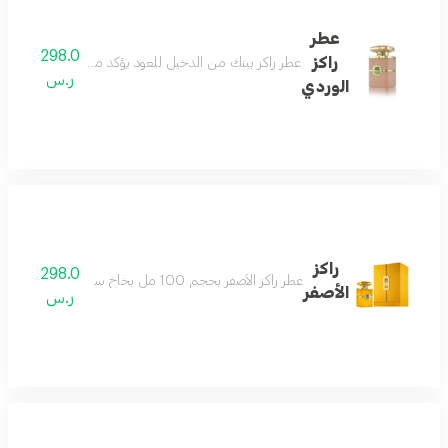
عطر
298.0
راكز
عطر راكز بينك من الدخيل للعود يؤكد مكانته بثقة بين أرقى العطور حيث يأتي بحجم 100 مل ليقدم تجربة أنيقة تجمع بين الانتعاش والرقي يمتزج فيه عبير الكمثرى المنعش مع دفء الزنجبيل المتألق ليستقر على قاعدة فاخرة من 
ر.س
الوردي
راكز
298.0
عطر راكز الأصفر بحجم 100 مل بخاخ سحر الأصالة والتميز بمكوناته المذهلة ابتداءً من مقدمته التي تتكون الهيل وجوزة الطيب حتى نعومة الياسمين واخيراً يتبعهم طيف من المسك والعنبر ليأخذك إلى رحلة عبيرها لا ينسى الهرم العطري مقدمة العطر جوزة الطيب والهيل مع الليمون وزهرة اليلانج قلب العطر الفواكه الحمراء و الباتشولي مع الياسمين
الأصفر
ر.س