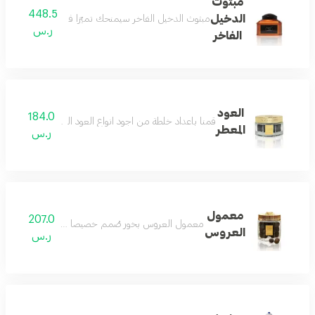
مبثوث
448.5
الدخيل
مبثوث الدخيل الفاخر سيمنحك تميّزاً فريداً في مناسباتك م
ر.س
الفاخر
العود
184.0
قمنا باعداد خلطة من اجود انواع العود الطبيعي ومزجناهم
المعطر
ر.س
معمول
207.0
معمول العروس بخور صُمم خصيصاً لذكريات لا تنسى! مع 150 جرام من أفضل خلطات بودرة العود الممزوجة بعناية مع أفضل العطور الشرقيه يرافقك بأهم م
العروس
ر.س