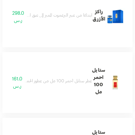
راكز
298.0
ابتداءًا من عبير البرغموت المميز إلى عبق البخور الآسر حت
الأزرق
ر.س
ستايل
احمر
161.0
عطر ستايل أحمر 100 مل من عطور الحمضيات المنعشة التي تمتاز بالثبات وجمال الرائحة حيث يتكون من مقدمة العطر الليمون و البارغموت قلب العطر الياسمين و زهرة البنفسج مع الورد قاعدة العطر خشب الصندل و الباتشولي مع العود
100
ر.س
مل
ستايل