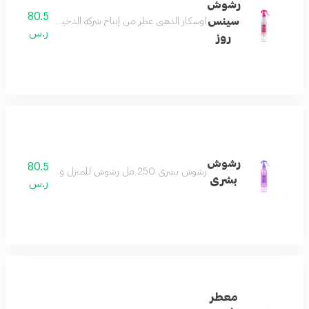
رشوش
80.5
سينس
اوسكار الذهبي عطر من إنتاج شركة الدخيل للعود ويعتبر واحد
ر.س
روز
رشوش
80.5
رشوش بشرى 250 مل رشوش للمنزل والأثاث برائحة البرتقال واليوسفي يبقيك في اجواء التناغم بين الفاكهه والازهار حيث يعتمد برائحته على
بشرى
ر.س
معطر