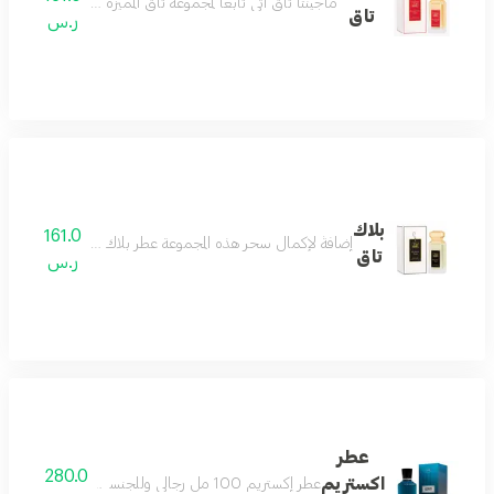
ماجينتا تاق أتي تابعاً لمجموعة تاق المميزة حيث صممنا هذا 
تاق
ر.س
بلاك
161.0
إضافةً لإكمال سحر هذه المجموعة عطر بلاك تاق الساحر بعبيره 
تاق
ر.س
عطر
280.0
اكستريم
عطر إكستريم 100 مل رجالي وللجنسين المناسبة : رسمي شتوي خريفي الخط العطري : حمضي خشبي الهرم العطري : القمة : فاكهة الجريب فروت والبرغموت مع البرتقال الأحمر الوسط : الفلفل الأسود النيبالي مع لمسة منعشة القاعدة العنبر الجاف والليذر مع الأخشاب المدخنّة سموكي تستمتع من اول رشة