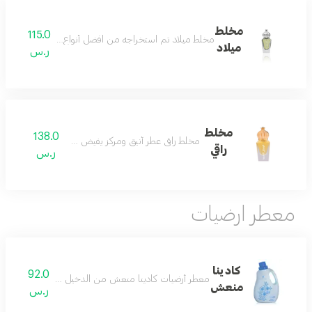
مخلط
115.0
مخلط ميلاد تم استخراجه من افضل أنواع الزيوت العطرية ليتك
ميلاد
ر.س
مخلط
138.0
مخلط راقي عطر أنيق ومركز يفيض حيوية وجمالاً
راقي
ر.س
معطر ارضيات
كادينا
92.0
معطر أرضيات كادينا منعش من الدخيل للعود كادينا م
منعش
ر.س