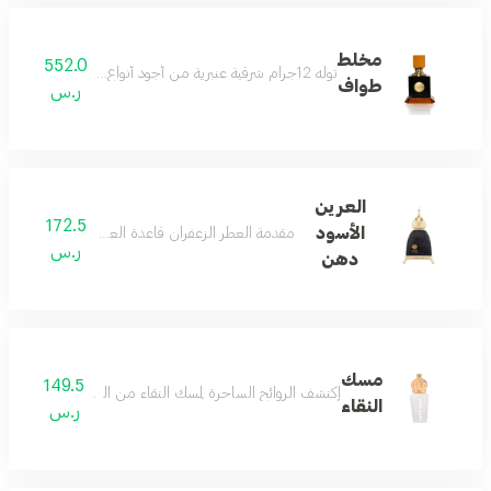
مخلط
552.0
توله 12جرام شرقية عنبرية من أجود أنواع دهن العود حول العالم تجمع مكوناتها بين الورد والعنبر و دهن العود الطبيعي الكمبودي الأصلي من الدخيل للعود أحد أكبر المصانع المتخصصة
طواف
ر.س
العرين
172.5
الأسود
مقدمة العطر الزعفران قاعدة العطر العود قلب العطر ا
ر.س
دهن
مسك
149.5
إكتشف الروائح الساحرة لمسك النقاء من الدخيل للعود إنه عط
النقاء
ر.س