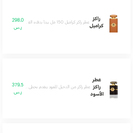
راكز
298.0
عطر راكز كراميل 150 مل يبدأ بدفء القرفة اللاذع يعانق حلاوة الكراميل الغنية ويستقر بنعومة الفانيليا الدافئة عطر يجمع بين الحرارة والحلاوة ليخلق تجربة شاعريّة لا تُقاوم الهرم العطري مقدمة العطر القرفة وجوزة الطيب مع البرغموت والميرمية قلب العطر الكراميل والتمر مع الشوكولاتة
كراميل
ر.س
عطر
379.5
راكز
عطر راكز من الدخيل للعود يتقدم بخطى ثابته ليتصدر أهم المراتب في عالم صنا
ر.س
الأسود