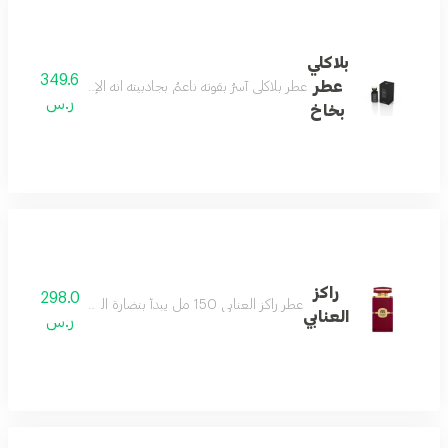
بلاكلي
349.6
عطر
عطر بلاكلي آسرُ بقوته ناعمُ بجادبيته انه الإبداع العميق و
ر.س
بخاخ
راكز
298.0
عطر راكز العنابي 150 مل يبدأ بنضارة الريحان يعانق عمق العنابي ويستقر بدفء الڤتيڤير والأخشاب عطر يجمع بين النعومة والفخامة ليترك أثرًا لا يُنسى الهرم العطري مقدمة العطر الريحان والفلفل الأسود مع الجريب فروت قلب العطر نجيل الهند الڤتيڤير والعود مع خشب السيدار
العنابي
ر.س