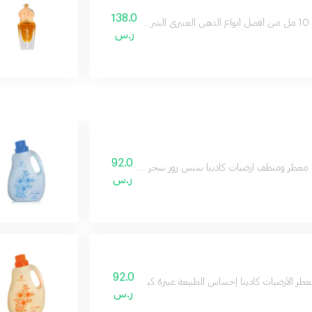
138.0
ناية فائقة
ر.س
92.0
طر ومنظف ارضيات كادينا سنس روز سحر التنظيف مع عطور الورد مع المسك في 1 5 لتر من أجمل عطور المنزل
ر.س
92.0
طر الأرضيات كادينا إحساس الطبيعة عبيرهُ كباحةِ من أشجار الفاكهة والزهور يزهو طويلاً
ر.س