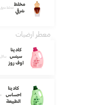
مخلط
مخلط شرقي 10 مل من أفضل أنواع الدهن العنبري الشرقي في العالم يأتيكم حصرياً من الدخيل للعود ليضفي الطابع الشرقي الأصيل على شخصيتك شرقي برائحة العنبر الممزوجة بع
شرقي
معطر ارضيات
كادينا
سينس
سائل مع
اوف روز
كادينا
احساس
مع
الطبيعة