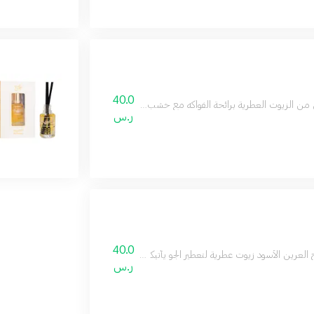
40.0
من الزيوت العطرية برائحة الفواكه مع خشب الصندل معطر جو برائحة تدوم طوال الي
ر.س
40.0
 العرين الأسود زيوت عطرية لتعطير الجو يأتيكم بمزيج من الزعفران والعود والفانيلا مقد
ر.س