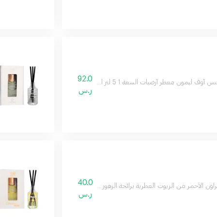
92.0
لتر الوصف العام كادينا سنس أوف ليمون هو معطر أرضيات فاخر يمنح منزلك رائحة منعشة تدوم طويلاً بفضل تركيبة الهرم العطري المتكاملة، يقدم هذا المنتج تجربة حسية فريدة تبدأ بالانتعاش وتنتهي بالدفء والأناقة
ر.س
40.0
راون الأحمر من الزيوت العطرية برائحة الزهور البيضاء والمسك الأبيض لأجواء منزل مبهر
ر.س