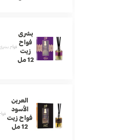
بشرى
فواح
فواح بشرى 
زيت
12 مل
العرين
الأسود
فواح
فواح زيت
12 مل