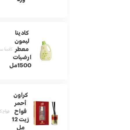
كادينا
ليمون
معطر
كادينا سنس أوف ليمون معطر أرضيات السعة 1 5 
ارضيات
1500مل
كراون
أحمر
فواح
فواح ك
زيت 12
مل