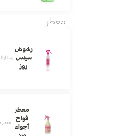
معطر
رشوش
سينس
اوسكار ال
روز
معطر
فواح
معطر فو
أجواء
ورد