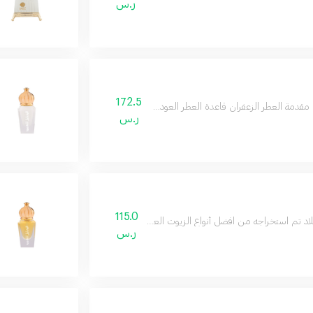
ر.س
172.5
مقدمة العطر الزعفران قاعدة العطر العود قلب العطر الفانيلا
ر.س
115.0
د تم استخراجه من افضل أنواع الزيوت العطرية ليتكون لنا برائحته الفريدة
ر.س