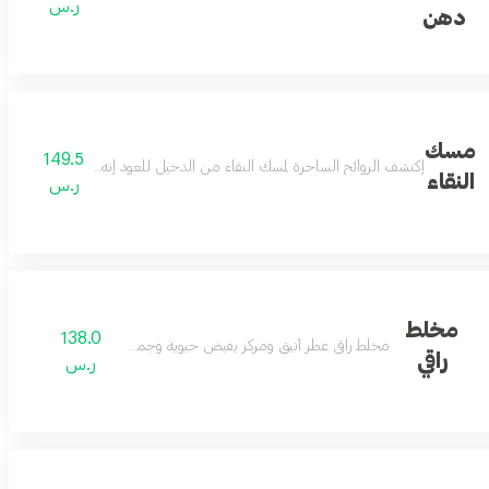
ر.س
دهن
مسك
149.5
إكتشف الروائح الساحرة لمسك النقاء من الدخيل للعود إنه عطر فريد سيجعلك 
النقاء
ر.س
مخلط
138.0
مخلط راقي عطر أنيق ومركز يفيض حيوية وجمالاً
راقي
ر.س