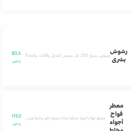
رشوش
80.5
رشوش بشرى 250 مل رشوش للمنزل والأثاث برائحة البرتقال واليوسفي يبقيك في اجواء التناغم بين الفاكهه والازهار حيث يعتمد برائحته على
لفصلي الربيع والصيف يأتيكم على شكل بخاخ بحجم 100 مل
بشرى
ر.س
معطر
فواح
115.0
وم طويلا وتنقلك بعبيرها الى أجمل الأماكن
معطر فواح أجواء مخلط بخاخ معطر الجو بخليط فريد من الروائح الوردية
أجواء
ر.س
مخلط