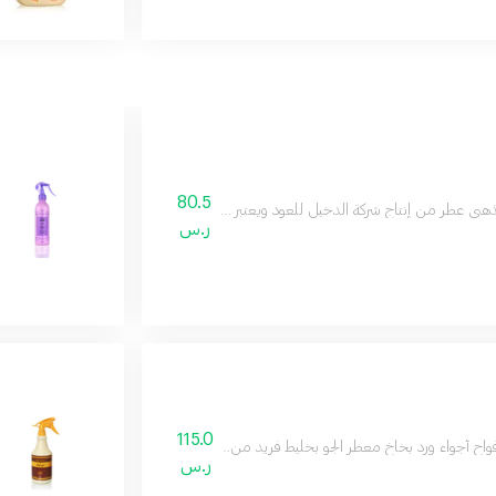
80.5
ذهبي عطر من إنتاج شركة الدخيل للعود ويعتبر واحد من أهم عطور الأزهار المائية المنعشة 
ر.س
115.0
اح أجواء ورد بخاخ معطر الجو بخليط فريد من الروائح الوردية التي تمنح منزلك رائحة تد
ر.س