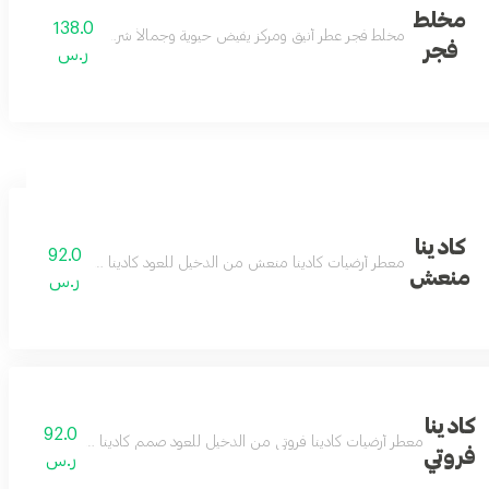
مخلط
138.0
مخلط فجر عطر أنيق ومركز يفيض حيوية وجمالاً شرقي برائحة البخور
فجر
ر.س
كادينا
92.0
معطر أرضيات كادينا منعش من الدخيل للعود كادينا منعش سائل مع
منعش
ر.س
كادينا
92.0
معطر أرضيات كادينا فروتي من الدخيل للعود صمم كادينا فروتي كسائل معط
فروتي
ر.س