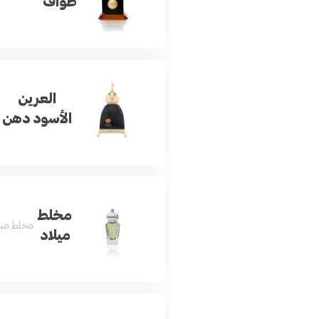
طواف
العرين
الأسود دهن
مخلط
مخلط ميلا
ميلاد