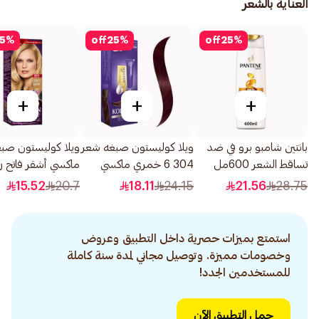
العناية بالشعر
5
%
off
25
%
off
25
%
+
+
+
بانتين شامبو برو في ضد
ويلا كوليستون صبغه شعر
ويلا كوليستون صب
تساقط الشعر 600مل
304 6 خمري ماكسي
ماكسي أشقر فاتح ر
50مل
308/0 1عبوة
15.52
20.7
18.11
24.15
21.56
28.75
استمتع بميزات حصرية داخل التطبيق وعروض
وخصومات مميزة. وتوصيل مجاني لمدة سنة كاملة
للمستخدمين الجدد!
حمل التطبيق الآن