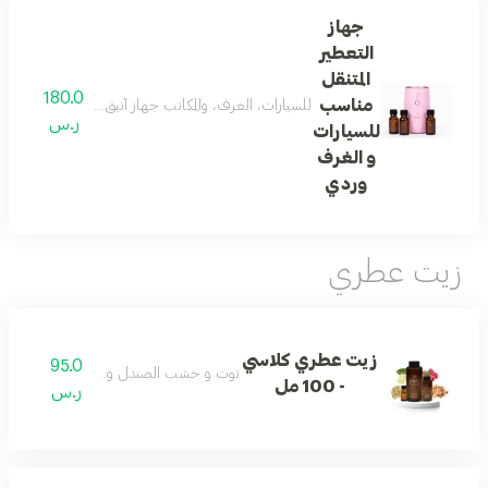
جهاز
التعطير
المتنقل
180.0
مناسب
للسيارات، الغرف، والمكاتب جهاز أنيق وصغير الحجم يعمل ب
ر.س
للسيارات
و الغرف
وردي
زيت عطري
زيت عطري كلاسي
95.0
توت و خشب الصندل و مسك و لبان
- 100 مل
ر.س