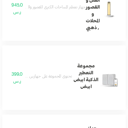
الفلل و
945.0
القصور
جهاز تعطير المساحات الكبرى للقصور والفلل والمحلات يوفر ت
ر.س
و
المحلات
, ذهبي
مجموعة
التعطير
399.0
تحتوي المجموعة على جهازين تعطير الشقق و الفلل و 
الذكية ابيض
ر.س
ابيض