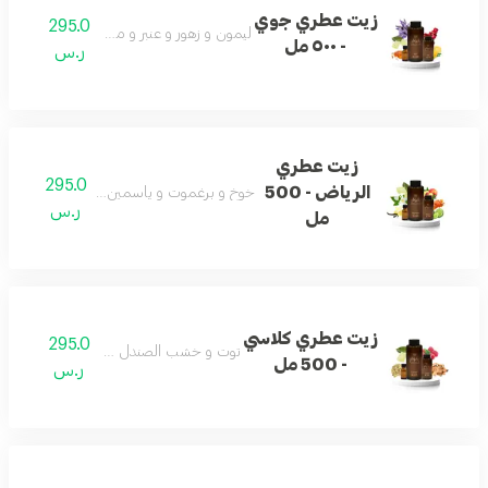
زيت عطري جوي
295.0
ليمون و زهور و عنبر و مسك و باتشولي
- ٥٠٠ مل
ر.س
زيت عطري
295.0
الرياض - 500
خوخ و برغموت و ياسمين و فانيلا و مسك و ع
ر.س
مل
زيت عطري كلاسي
295.0
توت و خشب الصندل و مسك و لبان
- 500 مل
ر.س