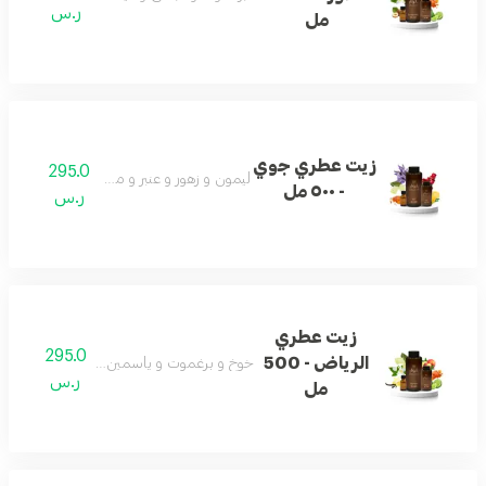
ر.س
مل
زيت عطري جوي
295.0
ليمون و زهور و عنبر و مسك و باتشولي
- ٥٠٠ مل
ر.س
زيت عطري
295.0
الرياض - 500
خوخ و برغموت و ياسمين و فانيلا و مسك و ع
ر.س
مل