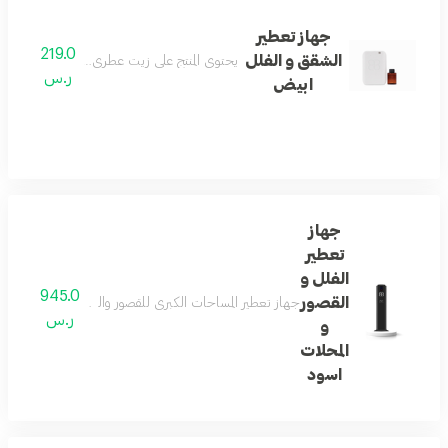
جهاز تعطير
219.0
الشقق و الفلل
يحتوي المنتج على زيت عطري إيطالي مجاني حجم 100
ر.س
ابيض
جهاز
تعطير
الفلل و
945.0
القصور
جهاز تعطير المساحات الكبرى للقصور والفلل والمحلات يوفر ت
ر.س
و
المحلات
اسود