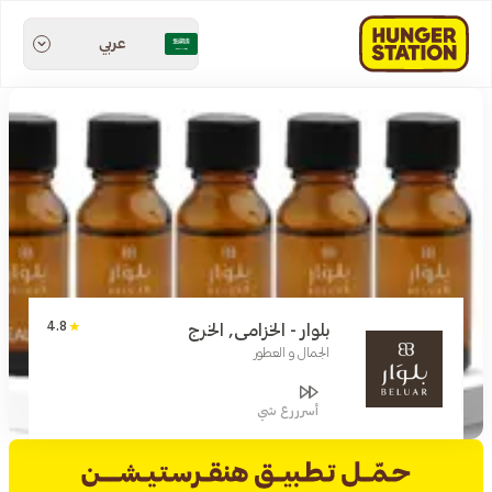
عربي
4.8
بلوار - الخزامى, الخرج
الجمال و العطور
أسرررع شي