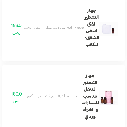
جهاز
التعطير
الذكي
189.0
يحتوي المنتج على زيت عطري إيطالي مجاني حجم ستين مل
ابيض
ر.س
الشقق-
المكاتب
جهاز
التعطير
المتنقل
180.0
مناسب
للسيارات، الغرف، والمكاتب جهاز أنيق وصغير الحجم يعمل ب
ر.س
للسيارات
و الغرف
وردي