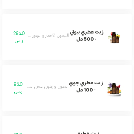
زيت عطري بيوتي
295.0
الليمون الأخضر و الزهور و المسك و التفاح
- 500 مل
ر.س
زيت عطري جوي
95.0
ليمون و زهور و عنبر و مسك و باتشولي
- 100 مل
ر.س
زيت عطري