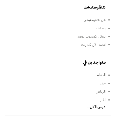
هنقرستيشن
عن هنقرستيشن
وظائف
سجّل كمندوب توصيل
انضم الآن كشريك
متواجدين في
الدمام
جده
الرياض
الخبر
عرض الكل...