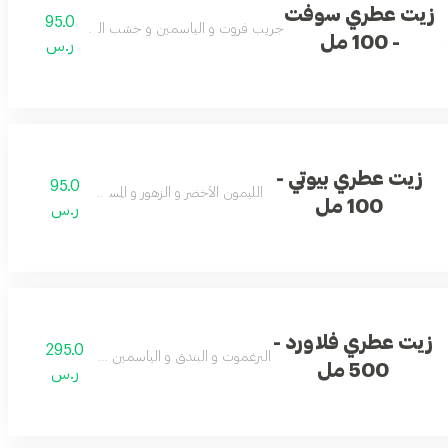
زيت عطري سوفت
95.0
جريب فروت و الياسمين و خشب الصندل و المسك الأب
- 100 مل
ر.س
زيت عطري بيوتي -
95.0
الليمون الأخضر و الزهور و المسك و التفاح
100 مل
ر.س
زيت عطري فلاورد -
295.0
البرغموت و البندق و الياسمين و الفانيلا و العنبر
500 مل
ر.س