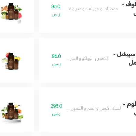
وف -
95.0
حمضيات و جوز الهند و عنبر و مسك و لبان
ر.س
سبيشل -
95.0
اللافندر و التوباكو و اللاذر و العود
ر.س
وم -
295.0
المسك الأبيض و العنبر و الليمون و الزهور و التفاح
ر.س