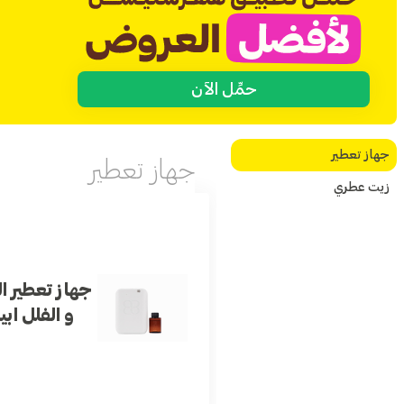
حمِّل الآن
جهاز تعطير
جهاز تعطير
زيت عطري
جهاز تعطير 
و الفلل اب