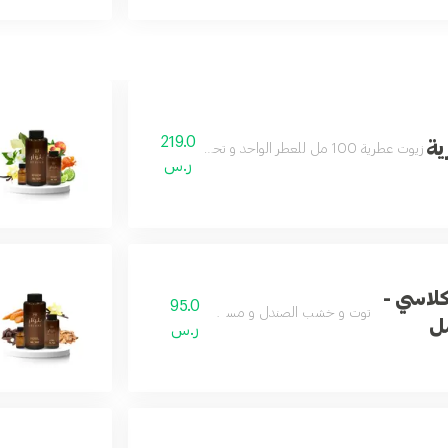
219.0
ية
زيوت عطرية 100 مل للعطر الواحد و تحتوي على الزيوت العطرية سوفت و بيوتي و جوي
ر.س
لاسي -
95.0
توت و خشب الصندل و مسك و لبان
ر.س