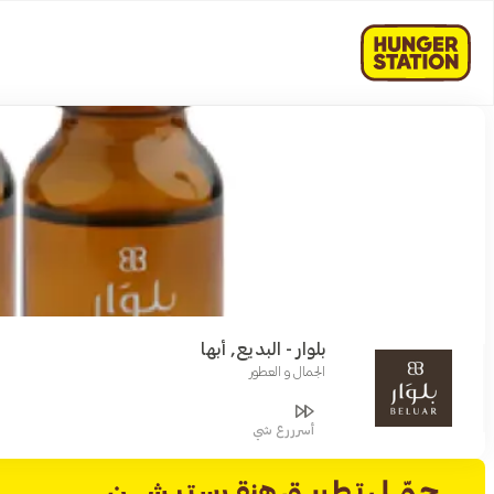
بلوار - البديع, أبها
الجمال و العطور
أسرررع شي