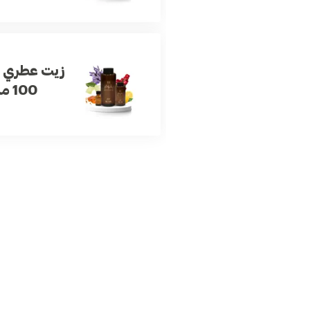
زيت عطري 
100 مل