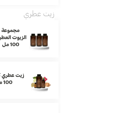
زيت عطري
مجموعة
الزيوت العطر
100 مل
زيت عطري ك
100 مل