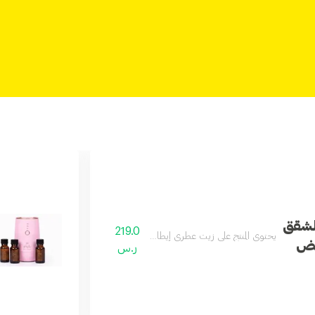
الشقق
219.0
يحتوي المنتج على زيت عطري إيطالي مجاني حجم 100 مل
يض
ر.س