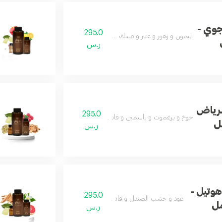
وي -
295.0
ليمون و زهور و عنبر و مسك و باتشولي
ر.س
لرياض
295.0
خوخ و برغموت و ياسمين و فانيلا و مسك و عنبر
ر.س
وتيل -
295.0
عود و خشب الصندل و فانيلا و جزر
ر.س