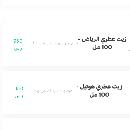
زيت عطري الرياض -
95.0
خوخ و برغموت و ياسمين و فانيلا و مسك و عنبر
100 مل
ر.س
زيت عطري هوتيل -
95.0
عود و خشب الصندل و فانيلا و جزر
100 مل
ر.س