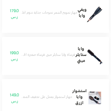
ويفي
179.0
جهاز تمويج الشعر تموجات جذابة تدوم أطول لشعر صحي ولام
وايا
ر.س
وايا
199.0
ستايلر
فرشاة وايا ستايلر ميني فرشاة صغيرة الحجم تمنحك تصميم وا
ر.س
ميني
استشوار
149.0
وايا
جهاز استشوار يعمل على تجفيف الشعر وتصفيفه بجودة وقو
ر.س
ازرق