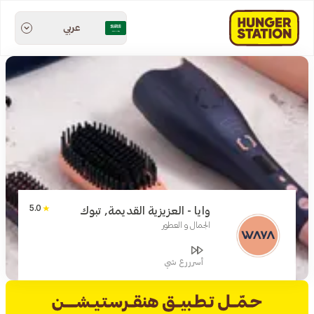
عربي
5.0
وايا - العزيزية القديمة, تبوك
الجمال و العطور
أسرررع شي