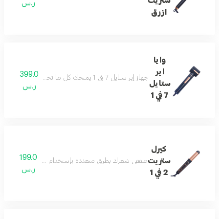
ستريت
ر.س
ازرق
وايا
اير
399.0
جهاز إير ستايل 7 في 1 يمنحك كل ما تحتاجين إليه في جهاز واحد، ويختصر عليك وقت وجهد للحصول على نتائج رائعة تليق بجمالك.
ستايل
ر.س
7 في 1
كيرل
199.0
ستريت
صففي شعرك بطرق متعددة بإستخدام جهاز وايا كيرل ستريت ٢ في ١ يمنحك شعر انسيابي ولامع خلال دقائق ويمنحك أكثر من نتيجة تنعيم ولف الشعر مع ميزة الهواء البارد لتسريع عملية التصفيف وحماية الشعر و
ر.س
2 في 1