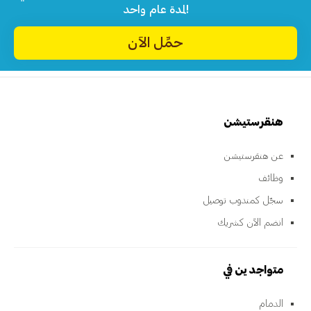
لمدة عام واحد!
حمِّل الآن
هنقرستيشن
عن هنقرستيشن
وظائف
سجّل كمندوب توصيل
انضم الآن كشريك
متواجدين في
الدمام