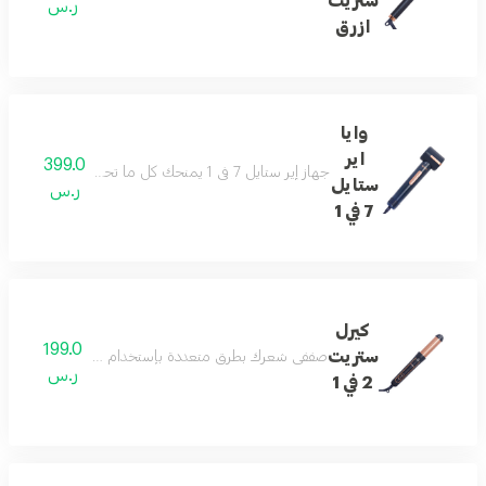
ستريت
ر.س
ازرق
وايا
اير
399.0
جهاز إير ستايل 7 في 1 يمنحك كل ما تحتاجين إليه في جهاز واحد، ويختصر عليك وقت وجهد للحصول على نتائج رائعة تليق بجمالك.
ستايل
ر.س
7 في 1
كيرل
199.0
ستريت
صففي شعرك بطرق متعددة بإستخدام جهاز وايا كيرل ستريت ٢ في ١ يمنحك شعر انسيابي ولامع خلال دقائق ويمنحك أكثر من نتيجة تنعيم ولف الشعر مع ميزة الهواء البارد لتسريع عملية التصفيف وحماية الشعر و
ر.س
2 في 1