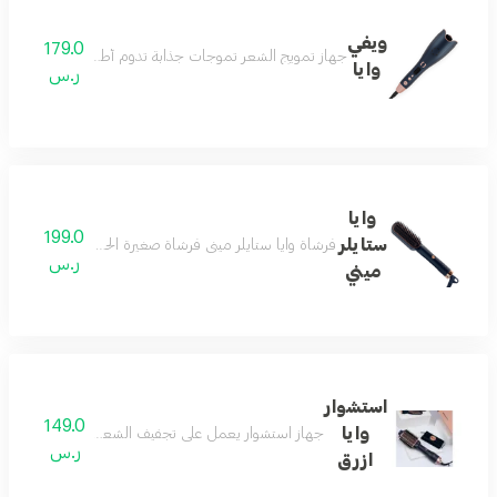
ويفي
179.0
جهاز تمويج الشعر تموجات جذابة تدوم أطول لشعر صحي ولام
وايا
ر.س
وايا
199.0
ستايلر
فرشاة وايا ستايلر ميني فرشاة صغيرة الحجم تمنحك تصميم وا
ر.س
ميني
استشوار
149.0
وايا
جهاز استشوار يعمل على تجفيف الشعر وتصفيفه بجودة وقو
ر.س
ازرق