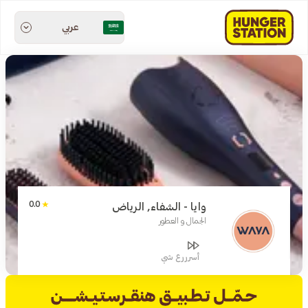
عربي
0.0
وايا - الشفاء, الرياض
الجمال و العطور
أسرررع شي