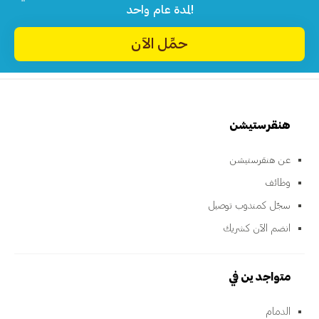
لمدة عام واحد!
حمِّل الآن
هنقرستيشن
عن هنقرستيشن
وظائف
سجّل كمندوب توصيل
انضم الآن كشريك
متواجدين في
الدمام