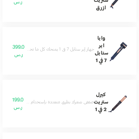
ستريت
ر.س
ازرق
وايا
اير
399.0
جهاز إير ستايل 7 في 1 يمنحك كل ما تحتاجين إليه في جهاز واحد، ويختصر عليك وقت وجهد للحصول على نتائج رائعة تليق بجمالك.
ستايل
ر.س
7 في 1
كيرل
199.0
ستريت
صففي شعرك بطرق متعددة بإستخدام جهاز وايا كيرل ستريت ٢ في ١ يمنحك شعر انسيابي ولامع خلال دقائق ويمنحك أكثر من نتيجة تنعيم ولف الشعر مع ميزة الهواء البارد لتسريع عملية التصفيف وحماية الشعر و
ر.س
2 في 1