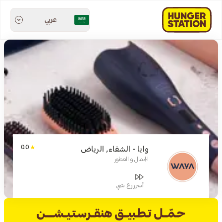
عربي
0.0
وايا - الشفاء, الرياض
الجمال و العطور
أسرررع شي