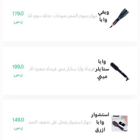
ويفي
179.0
جهاز تمويج الشعر تموجات جذابة تدوم أطول لشعر صحي ولام
وايا
ر.س
وايا
199.0
ستايلر
فرشاة وايا ستايلر ميني فرشاة صغيرة الحجم تمنحك تصميم وا
ر.س
ميني
استشوار
149.0
وايا
جهاز استشوار يعمل على تجفيف الشعر وتصفيفه بجودة وقو
ر.س
ازرق