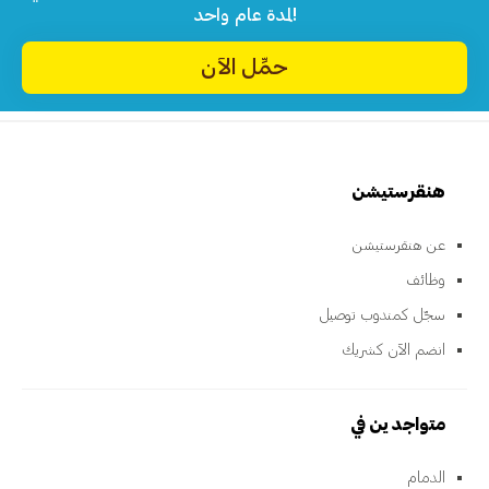
لمدة عام واحد!
حمِّل الآن
هنقرستيشن
عن هنقرستيشن
وظائف
سجّل كمندوب توصيل
انضم الآن كشريك
متواجدين في
الدمام