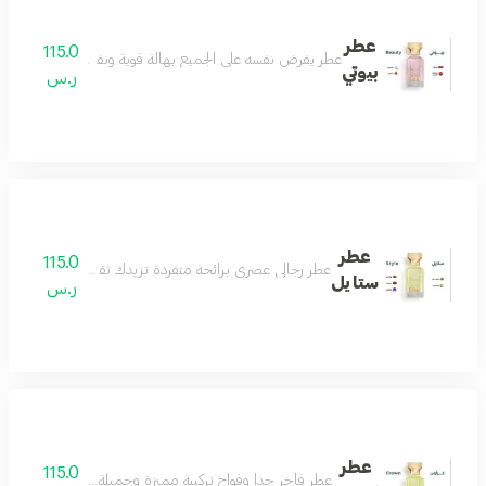
عطر
115.0
عطر يفرض نفسه على الجميع بهالة قوية ونفاذة تسحر كل من
بيوتي
ر.س
عطر
115.0
عطر رجالي عصري برائحة متفردة تزيدك ثقة وأناقة تفوق الخي
ستايل
ر.س
عطر
115.0
عطر فاخر جداً وفواح تركيبة مميزة وجميلة جداً تناسب اغلب ال