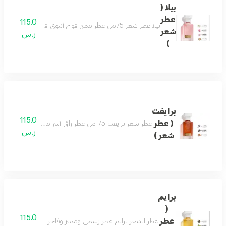
بيلا (
عطر
115.0
بيلا عطر شعر 75مل عطر مميز فواح أنثوي فاخر بتكوين رائع من الورد والياسمين يفيض جمال ونعومة مع نفحات من خشب الصندل والتفاح ليضفى لك لطافة وجمال لايضاهى مكونات العطر الورد - الياسمين - زهرة اللوتس - تفاح - خشب الصندل
شعر
ر.س
)
برايفت
115.0
( عطر
عطر شعر برايفت 75 مل عطر راقي آسر مفعم بالتميز والتفرّد تفوح منه رائحة الخزامى واللوز لتولد إحساساً بالبهجة والراحة . مع نفحات من رائحة المرّ المفعم بالأحاسيس ورائحة التونكا الفاخرة والمميزة جداً لتضفي مزيداً من السخاء
ر.س
شعر )
برايم
(
115.0
عطر
عطر الشعر برايم عطر رسمي ومميز وفاخر عطر جميل للمناسبا