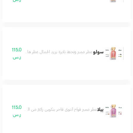
115.0
سولو
عطر مميز وتحفة نادرة يزيد الجمال عطر هادئ لطيف رائع مميز
ر.س
115.0
بيلا
عطر مميز فواح أنثوي فاخر بتكوين رائع من الورد والياسمي
ر.س