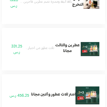
باقة أنيقة ومميزة تضم عطرين فاخرين مع عود مختار بعناية
التخرج
ر.س
عطرين والثالث
331.25
ثلاث عطور من اختيار العميل
مجانا
ر.س
اشتر ثلاث عطور وأثنين مجانا
456.25 ر.س