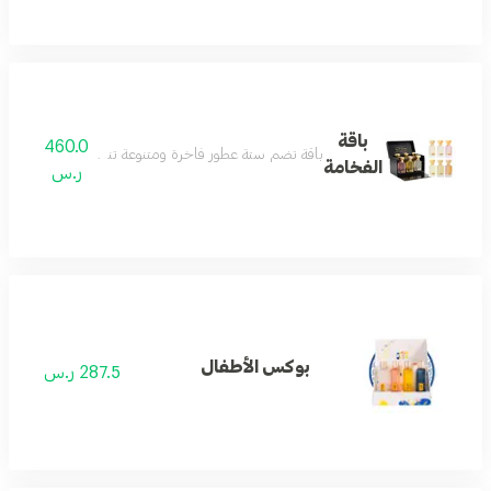
باقة
460.0
باقة تضم ستة عطور فاخرة ومتنوعة تناسب الجنسين بروائح 
الفخامة
ر.س
بوكس الأطفال
287.5 ر.س