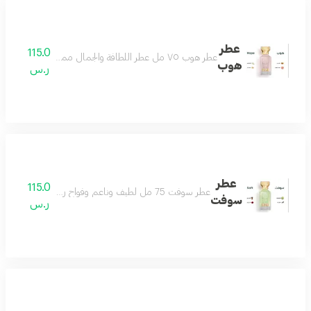
عطر
115.0
عطر هوب ٧٥ مل عطر اللطافة والجمال مميز وجميل بكل معنى رائع وفواح بتكوين فاخر من الياسمين والجريب فروت مع مزيج من المسك الأبيض وخشب الأرز ونفحات لطيفة من العنبر لتتكون منه رائحة منعشة باردة تناسب جميع الأذواق عطر يليق بك
هوب
ر.س
عطر
115.0
عطر سوفت 75 مل لطيف وناعم وفواح رائحة تملك القلب منعش ويصنع يومك بجماله مناسب للجنسين
سوفت
ر.س