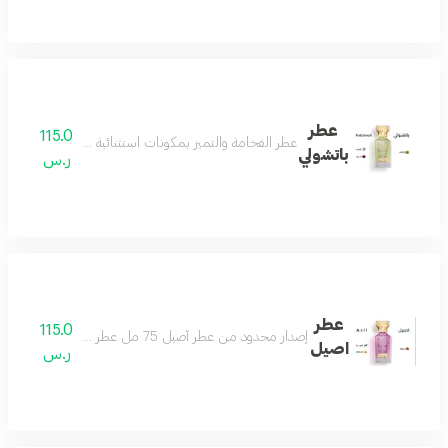
عطر
115.0
عطر الفخامة والتميز بمكونات استثنائية مختارة بعناية من 
باتشولي
ر.س
عطر
115.0
إصدار محدود من عطر أصيل 75 مل عطر منعش يتميز باللطافة والهدوء والجمال يمنحك شعورا بالمتعة والسعادة عطر ممتع ومريح للغاية عطرك اليومي مكونات العطر توت فراولة فانيلا زهر البرتقال
اصيل
ر.س