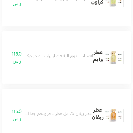
كراون
ر.س
عطر
115.0
لأصحاب الذوق الرفيع عطر برايم الفاخر بتركيبة فريدة من ال
برايم
ر.س
عطر
115.0
عطر ريفان 75 مل عطر فاخر وفخم جدا لمحبي العطور الرسمية الفواحة عطر لمناسباتك وأيامك الجميلة عطر يفرض نفسه بهالة من الرقيّ والتألق مكونات العطر الباتشولي والخشب والجلود والورد البلغاري والسوسن
ريفان
ر.س