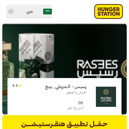
عربي
4.4
رسيس - الشربتلي, ينبع
الجمال و العطور
أسرررع شي