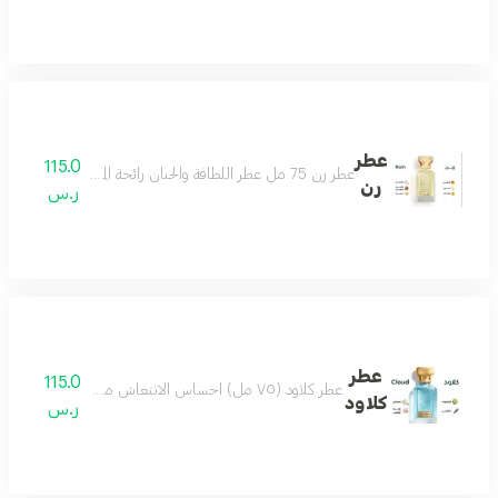
عطر
115.0
عطر رن 75 مل عطر اللطافة والحنان رائحة المطر مناسب لكل الأذواق حتماً سيعجبك مكونات العطر البرتقال الماندرين الكمثرى الياسمين المسك خشب الصندل
رن
ر.س
عطر
115.0
عطر كلاود (٧٥ مل) احساس الانتعاش من أول رشة عطر مميز جميل بكل وقت من أجمل العطور وأكثرها تميز مكونات العطر البرغموت الياسمين لافندر لوتس
كلاود
ر.س