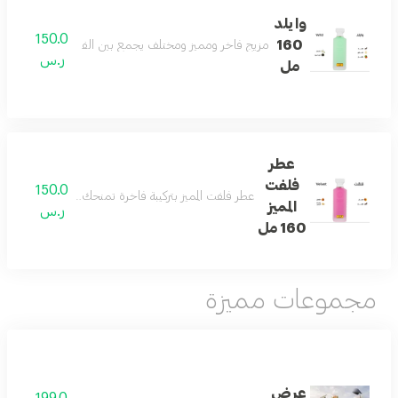
وايلد
150.0
160
مزيج فاخر ومميز ومختلف يجمع بين الفانيلا والكمثرى والتو
ر.س
مل
عطر
فلفت
150.0
عطر فلفت المميز بتركيبة فاخرة تمنحك رائحة منعشة ومميز
المميز
ر.س
160 مل
مجموعات مميزة
عرض
199.0