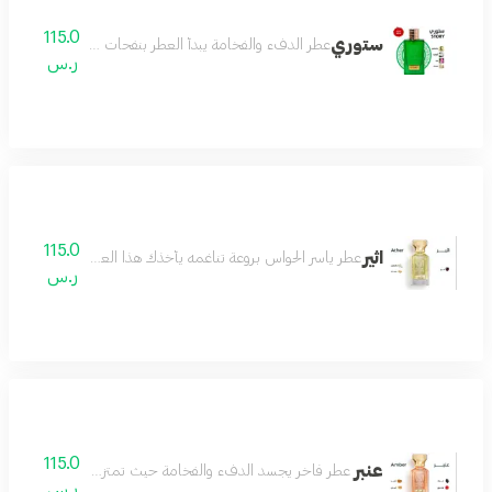
115.0
ستوري
عطر الدفء والفخامة يبدأ العطر بنفحات اللوز الدافئ الذي 
ر.س
115.0
اثير
عطر ياسر الحواس بروعة تناغمه يأخذك هذا العطر في رحلة من الأح
ر.س
115.0
عنبر
عطر فاخر يجسد الدفء والفخامة حيث تمتزج نفحات العنبر الغني
ر.س