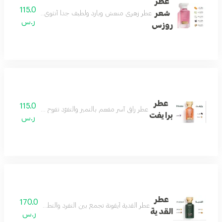
عطر
115.0
شعر
عطر زهري منعش وبارد ولطيف جداً أنثوي بامتياز عطر الأن
ر.س
روزس
عطر
115.0
عطر راقي آسر مفعم بالتميز والتفرّد تفوح منه رائحة الافندر
برايفت
ر.س
عطر
170.0
عطر القدية أيقونة تجمع بين التفرد والتطور والجمال ونفحات 
القدية
ر.س