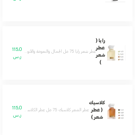
رايا (
عطر
115.0
عطر شعر رايا 75 مل الجمال والنعومة والأنوثة على هيئة عطرمزيج من اللوز والفل ونفحات من المسك وتكوين فاخر من خشب الصندل لتفوح منه رائحة الجمال والفخامة حتماً سيعجبك عطر لكل الأذواق يحتوي على فيتامينات مغذية للشعر ومرطبات ومنعمات
شعر
ر.س
)
كلاسيك
115.0
( عطر
عطر الشعر كلاسيك 75 مل عطر الكلاسيكي اسماً ومسمى بمزيج فاخر من العود والصندل وممزوج برائحة الزعفران والهيل لتتكون منه رائحة شرقية مميزة . تضيف لمسة رفاهية لشخصيتك الفريدة ليكون هو العطر الأجمل للمناسبات والليالي الجميلة .
ر.س
شعر )