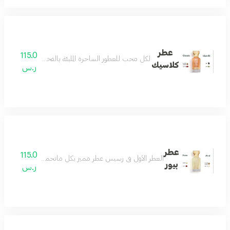
عطر
115.0
لكل محب للعطور الساحرة المليئة بالفخامة والرقيّ بمزيج
كلاسيك
ر.س
عطر
115.0
العطر الأول في رسيس عطر مميز بكل ماتحمله الكلمة فواح و
بيور
ر.س