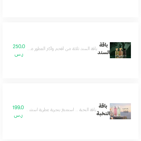
باقة
250.0
باقة السند ثلاثة من أفخم وأكثر العطور مبيعاً، جُمعت بعناية 
السند
ر.س
باقة
199.0
باقة النخبة ... استمتع بتجربة عطرية استثنائية مع باقة النخبة، عطرين بحجم 160 مل من مجموعتنا المميزة بسعر خاص. فرصة رائعة للاستمتاع بتشك
النخبة
ر.س