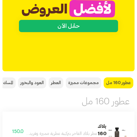
حمِّل الآن
عطور 160 مل
مجموعات مميزة
العطر
العود والبخور
المسك
عطور 160 مل
بلاك
150.0
160
عطر بلاك الفاخر بتركيبة عطرية مميزة وفريدة بحجم 160 مل يدوم طويلا على البشرة ويمنحك إحساسا بالثقة والأناقة طوال اليوم