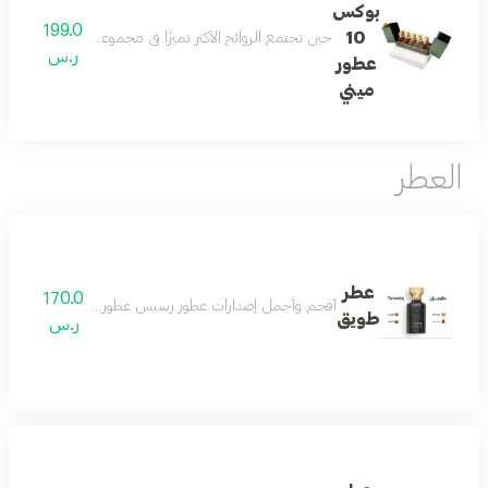
بوكس
199.0
10
حين تجتمع الروائح الأكثر تميزًا في مجموعة واحدة تكون النتيجة تجربة عطرية لا تشبه غيرها تضم هذه التشكيلة 10 عطور 15 مل مختارة بعناية تتنقل بين النفحات الشرقية والزهرية والمنعشة لتمن
ر.س
عطور
ميني
العطر
عطر
170.0
أفخم وأجمل إصدارات عطور رسيس عطور النيش الفاخرة اصدار 
طويق
ر.س