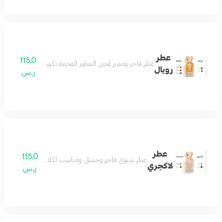
عطر
115.0
عطر فاخر ومميز لمحبي العطور الفخمة تكوين جميل من الباتشو
رويال
ر.س
عطر
115.0
عطر شتوي فاخر وجميل ومناسب لكلا الجنسين عطر فوق
لاكجري
ر.س