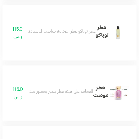
عطر
115.0
عطر توباكو عطر الفخامة مناسب لمناسباتك الفخمة يثبت وجو
توباكو
ر.س
عطر
115.0
الفخامة على هيئة عطر يتميز بحضور ملفت وفوحان طاغي و
مومنت
ر.س