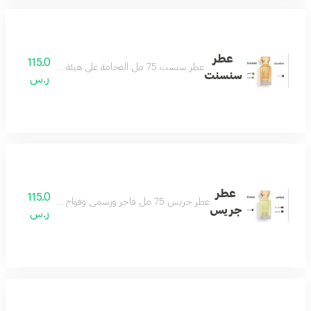
عطر
115.0
عطر سنست 75 مل الفخامة على هيئة عطر يتميز بحضور ملفت وفوحان مميز العطر الامثل لمناسباتك الفخمة مكونات العطر لذر باتشولي خشب
سنسنت
ر.س
عطر
115.0
عطر جريس 75 مل فاخر ورسمي وفواح ومميز مثالي للمناسبات الخاصة يجعلك تتألق بثقة مكوناته الراقية من التوت واللذر والزعفران تمنحك رائحة أنيقة تدوم طويلا اختيارك الأفضل للإطلالة المتكاملة
جريس
ر.س