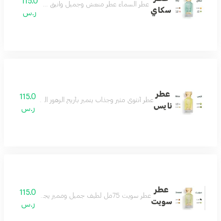
115.0
عطر السماء عطر منعش وجميل وانيق جدا عطرك في كل وق
سكاي
ر.س
عطر
115.0
عطر أنثوي مثير وجذاب يتميز بأريج الزهور البيضاء وعبير المسك
نايس
ر.س
عطر
115.0
عطر سويت 75مل لطيف جميل ومميز يجمع بين الهدوء والفخامة عطر رائع لكل الأذواق مكونات العطر التونكا والبرغموت والكراميل والعنبر
سويت
ر.س