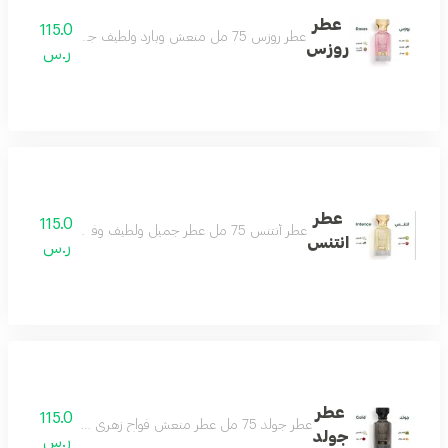
عطر
115.0
عطر روزس 75 مل منعش وبارد ولطيف جداً أنثوي بامتياز عطر الأنوثة والجمال جميل كل وقت ولكل ذوق عطر لا تختلف عليه أي أنثى مكونات العطر الياسمين المسك الصندل الفانيلا البرتقال
روزس
ر.س
عطر
115.0
عطر أنتنس 75 مل عطر جميل ولطيف وفواح جداً تكوين مميز من الياسمين والمسك والفانيلا ولمسات فاخرة من البرغموت والتوت البري عطر يملك قلبك حتماً عطر شتوي نهاري رائع بكل معنى مكونات العطر الياسمين البرغموت التوت البري الفانيلا
انتنس
ر.س
عطر
115.0
عطر جولد 75 مل عطر منعش فواح زهري جميل لكل وقت لطيف وهادىء وفواح يتميز بالثبات العالي مكونات العطر الياسمين الباتشولي الورد زهر البرتقال
جولد
ر.س