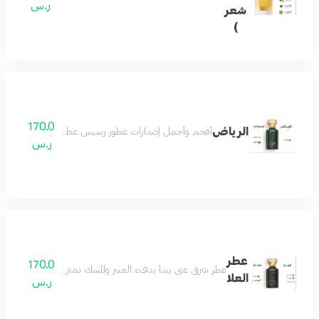
ر.س
شعر
)
170.0
الرياض
أفخم وأجمل إصدارات عطور رسيس عطور النيش الفاخرة اص
ر.س
عطر
170.0
عطر شرقي غني يبدأ بدفء العنبر والمسك تمتزج معه نوتات اللبان
العلا
ر.س