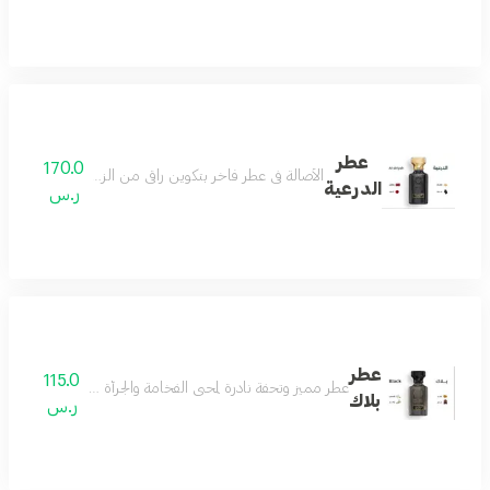
عطر
170.0
الأصالة في عطر فاخر بتكوين راقي من الزعفران والمسك لي
الدرعية
ر.س
عطر
115.0
عطر مميز وتحفة نادرة لمحبي الفخامة والجرأة مزيج من رائحة ال
بلاك
ر.س