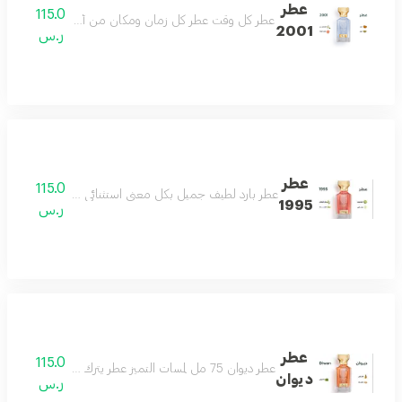
عطر
115.0
عطر كل وقت عطر كل زمان ومكان من أجمل العطور وأكث
2001
ر.س
عطر
115.0
عطر بارد لطيف جميل بكل معنى استثنائي للغاية هادىء ج
1995
ر.س
عطر
115.0
عطر ديوان 75 مل لمسات التميز عطر يترك أثرك في المكان نفحات من الجمال عطر يمتلك حواسّك مناسب لكل الأذواق مكونات العطر الاناناس الباتشولي المسك
ديوان
ر.س