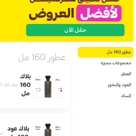
حمِّل الآن
عطور 160 مل
عطور 160 مل
مجموعات مميزة
العطر
بلاك
160
العود والبخور
عطر بلاك الفاخر بتركيبة عط
مل
المسك
بلاك عود
مزي