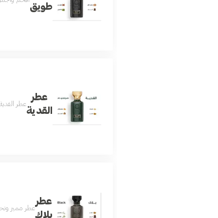
أفخم وأجمل 
طويق
عطر
عطر القدية 
القدية
عطر
عطر مميز وتحفة
بلاك