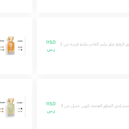
115.0
 الرفيع عطر برايم الفاخر بتركيبة فريدة من الزعفران والباتشولي ومزيج من العود وا
ر.س
115.0
ميز لمحبي العطور الفخمة تكوين جميل من الباتشولي والعود والكاكاو مع نفحات من البر
ر.س