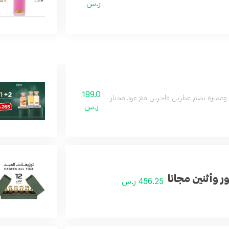
ر.س
199.0
ة ومميزة تضم عطرين فاخرين مع عود مختار بعناية، لتكون هدية مثالية للاحتفال بالتخ
ر.س
ر وأثنين مجانا
456.25 ر.س