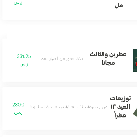
ر.س
مل
عطرين والثالث
331.25
رج
ثلاث عطور من اختيار العميل
مجانا
ر.س
توزيعات
230.0
العيد ١٢
عن المجموعة باقة استثنائية تجمع نخبة العطر والأكثر تميزًا في تاريخ رسيس، 12 عطراً فاخرًا بحجم م
ر.س
عطراً