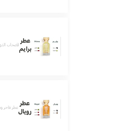
عطر
لأصحاب الذوق
برايم
عطر
عطر فاخر وم
رويال