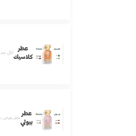
عطر
لكل محب 
كلاسيك
عطر
عطر يفرض نفس
بيوتي