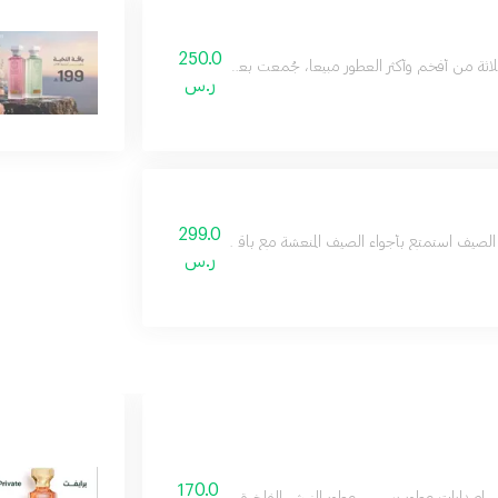
250.0
لاثة من أفخم وأكثر العطور مبيعاً، جُمعت بعناية في باقة واحدة لتكون هدية تليق بسند الح
ر.س
299.0
الصيف استمتع بأجواء الصيف المنعشة مع باقة عطور الصيف، التي تضم أربعة عطور مميزة
ر.س
170.0