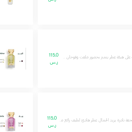
115.0
 على هيئة عطر يتميز بحضور ملفت وفوحان طاغي ورائحة تملك القلب
ر.س
115.0
فة نادرة يزيد الجمال عطر هادئ لطيف رائع مميز مزيج فريد من المكونات لتتكون منه ر
ر.س