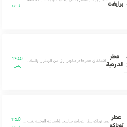
 فاخر بتكوين راقي من الباتشولي واللذر ليكون عطرك المفضل في مناسباتك مكونات ال
عطر راقي آسر مفعم بالتميز والتفرّد تفوح منه رائحة الافندر واللوز لتولد إ
برايفت
ر.س
عطر
170.0
 المسك
الأصالة في عطر فاخر بتكوين راقي من الزعفران والمسك ليكون عطرك المفض
الدرعية
ر.س
عطر
115.0
ن الياسمين والعنبر لتتكون منه رائحة تملك القلب وتسحر الفؤاد بالجمال والقوة والتميز
عطر توباكو عطر الفخامة مناسب لمناسباتك الفخمة يثبت وجودك ويترك اثر ل
توباكو
ر.س