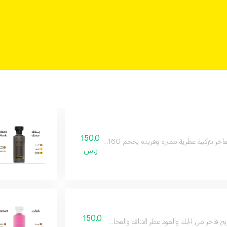
150.0
رية مميزة وفريدة بحجم 160 مل يدوم طويلا على البشرة ويمنحك إحساسا بالثقة والأناقة طوال اليوم
ر.س
150.0
ج فاخر من الجلد والعود عطر الاناقه والفخامه وجميع مناسباتك المميزة