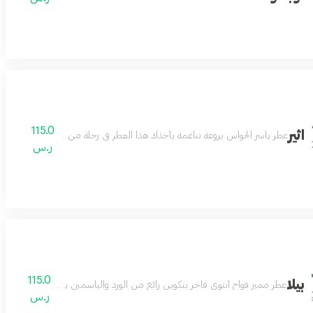
115.0
اثير
عطر ياسر الحواس بروعة تناغمه يأخذك هذا العطر في رحلة من الأحساس الفاخر والج
ر.س
115.0
بيلا
ائحة تملك القلب وتسحر الفؤاد بالجمال
عطر مميز فواح أنثوي فاخر بتكوين رائع من الورد والياسمين يفيض جمال ون
ر.س