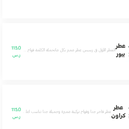
عطر
115.0
ة الزعفران والهيل لتتكون منه رائحة شرقية مميزة . تضيف لمسة رفاهية لشخصيتك الفريد
العطر الأول في رسيس عطر مميز بكل ماتحمله الكلمة فواح وجميل جداً مناس
بيور
ر.س
عطر
115.0
سمين والزعفران مع مكونات راقية من العنبر والاخشاب عطر يمتلك كل تفاصيل الجم
عطر فاخر جداً وفواح تركيبة مميزة وجميلة جداً تناسب اغلب الاذواق غني بمكون
كراون
ر.س