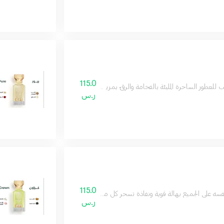
115.0
للعطور الساحرة المليئة بالفخامة والرقيّ بمزيج فاخر من العود والصندل وممزوج برائح
ر.س
115.0
ه على الجميع بهالة قوية ونفاذة تسحر كل من حولك يتكون من مزيج شاعري من اليا
ر.س