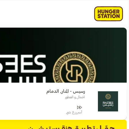
رسيس - المنار, الدمام
الجمال و العطور
أسرررع شي