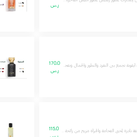
إصدارات عطور رسيس عطور النيش الفاخرة اصدار خاص عطر طويق الأصالة والثقة في عطر
ر.س
170.0
أيقونة تجمع بين التفرد والتطور والجمال ونفحات مميزة العنبر ووازهار البرتقال وانتعاش
ر.س
115.0
 نادرة لمحبي الفخامة والجرأة مزيج من رائحة الجلد الكلاسيكي والتوت والزعتر ونفحات م
ر.س